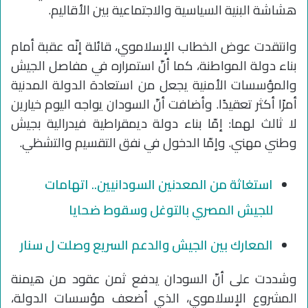
هشاشة البنية السياسية والاجتماعية بين الأقاليم.
وانتقدت عوض الخطاب الإسلاموي، قائلة إنّه عقبة أمام
بناء دولة المواطنة، كما أنّ استمراره في مفاصل الجيش
والمؤسسات الأمنية يجعل من استعادة الدولة المدنية
أمرًا أكثر تعقيدًا. وأضافت أنّ السودان يواجه اليوم خيارين
لا ثالث لهما: إمّا بناء دولة ديمقراطية فيدرالية بجيش
وطني مهني. وإمّا الدخول في نفق التقسيم والتشظي.
استغاثة من المعدنين السودانيين.. اتهامات
للجيش المصري بالتوغل وسقوط ضحايا
المعارك بين الجيش والدعم السريع وصلت ل سنار
وشددت على أنّ السودان يدفع ثمن عقود من هيمنة
المشروع الإسلاموي، الذي أضعف مؤسسات الدولة،