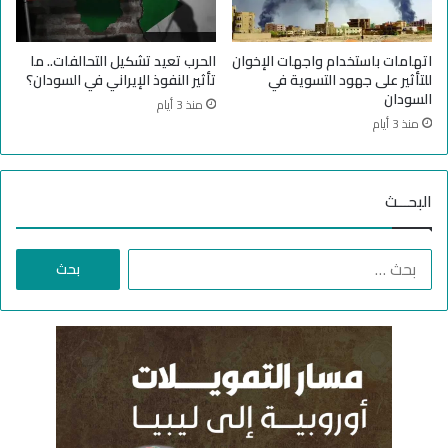
س
ك
ت
ر
خ
ط
اتهامات باستخدام واجهات الإخوان
الحرب تعيد تشكيل التحالفات.. ما
د
و
للتأثير على جهود التسوية في
تأثير النفوذ الإيراني في السودان؟
ا
ي
السودان
منذ 3 أيام
م
ل
منذ 3 أيام
أ
ة
س
.
ل
.
البحـــث
ح
"
ة
س
ك
ن
ا
ي
د
ل
م
"
ب
ي
ت
ح
ا
ط
ث
ئ
ا
ع
ي
ل
ن
ة
ب
:
ب
خ