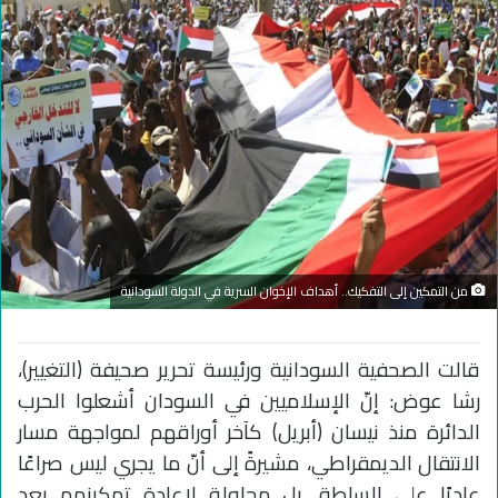
من التمكين إلى التفكيك.. أهداف الإخوان السرية في الدولة السودانية
قالت الصحفية السودانية ورئيسة تحرير صحيفة (التغيير)،
رشا عوض: إنّ الإسلاميين في السودان أشعلوا الحرب
الدائرة منذ نيسان (أبريل) كآخر أوراقهم لمواجهة مسار
الانتقال الديمقراطي، مشيرةً إلى أنّ ما يجري ليس صراعًا
عاديًا على السلطة. بل محاولة لإعادة تمكينهم بعد