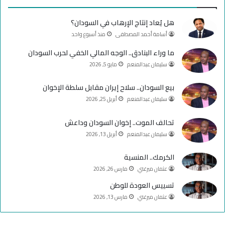
ب
u
ت
هل يُعاد إنتاج الإرهاب في السودان؟
و
T
ق
أسامة أحمد المصطفى
منذ أسبوع واحد
ك
u
ر
ما وراء البنادق.. الوجه المالي الخفي لحرب السودان
سليمان عبدالمنعم
مايو 5, 2026
b
ا
e
م
بيع السودان.. سلاح إيران مقابل سلطة الإخوان
سليمان عبدالمنعم
أبريل 25, 2026
تحالف الموت.. إخوان السودان وداعش
سليمان عبدالمنعم
أبريل 13, 2026
الكرمك.. المنسية
عثمان ميرغني
مارس 26, 2026
تسييس العودة للوطن
عثمان ميرغني
مارس 13, 2026