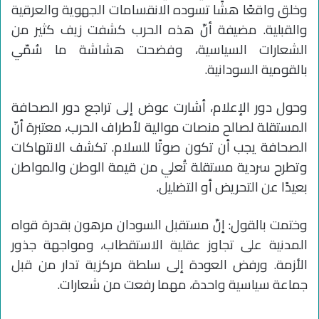
وخلق واقعًا هشًا تسوده الانقسامات الجهوية والعرقية
والقبلية. مضيفة أنّ هذه الحرب كشفت زيف كثير من
الشعارات السياسية، وفضحت هشاشة ما سُمّي
بالقومية السودانية.
وحول دور الإعلام، أشارت عوض إلى تراجع دور الصحافة
المستقلة لصالح منصات موالية لأطراف الحرب، معتبرة أنّ
الصحافة يجب أن تكون صوتًا للسلام. تكشف الانتهاكات
وتطرح سردية مستقلة تُعلي من قيمة الوطن والمواطن
بعيدًا عن التحريض أو التضليل.
وختمت بالقول: إنّ مستقبل السودان مرهون بقدرة قواه
المدنية على تجاوز عقلية الاستقطاب، ومواجهة جذور
الأزمة. ورفض العودة إلى سلطة مركزية تدار من قبل
جماعة سياسية واحدة، مهما رفعت من شعارات.