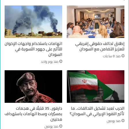
ي
ر
ب
ؤ
و
ي
ر
ة
ت
س
س
ي
و
ا
إطلاق تحالف حقوقي إفريقي
اتهامات باستخدام واجهات الإخوان
د
س
لتعزيز التضامن مع السودان
للتأثير على جهود التسوية في
ا
ي
السودان
منذ 8 ساعات
ن
ة
منذ يوم واحد
ب
ت
ش
ر
أ
ب
ن
ط
ا
و
ل
ق
د
ف
م
ا
الحرب تعيد تشكيل التحالفات.. ما
دارفور.. 35 قتيلًا في هجمات
ج
ل
تأثير النفوذ الإيراني في السودان؟
بمسيّرات وسط اتهامات باستهداف
و
ح
مدنيين
منذ يومين
ا
ر
منذ يومين