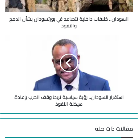
.
.
السودان.. خلافات داخلية تتصاعد في بورتسودان بشأن الدمج
خ
ل
والنفوذ
ا
ف
ا
ا
س
ت
ت
د
ق
ا
ر
خ
ا
ل
ر
ي
ا
ة
ل
ت
استقرار السودان.. رؤية سياسية تربط وقف الحرب بإعادة
س
ت
و
هيكلة النفوذ
ص
د
ا
ا
ع
ن
مقالات ذات صلة
د
.
ف
.