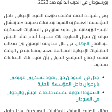
بورتسودان في الحرب الدائرة منذ 2023.
وفي شهادة لافتة تكشف طبيعة النفوذ الإخواني داخل
المؤسسة العسكرية السودانية، نقلت صحيفة «فايننشال
تايمز» البريطانية عن ضابط سابق في المخابرات العسكرية
قوله إن مجال المناورة بات محدوداً أمام قائد الجيش
عبدالفتاح
البرهان
، في ظل محاولته التوفيق بين مطالب
المليشيات الإخوانية المتحالفة معه، ومساعيه في الوقت
نفسه لإقناع المجتمع الدولي بأن نفوذ تلك الجماعات
محدود.
جدل في السودان حول نفوذ عسكريين مرتبطين
بالإخوان داخل المؤسسة الأمنية
الضغوط الدولية تكشف خلافات الجيش والإخوان
في السودان
وقال الضابط السابق للمخابرات العسكرية: «إذا حاول