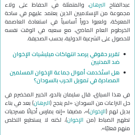
عبدالفتاح
البرهان
، والمتمثلة في الحفاظ على ولاء
مجموعة من الإسلاميين الذين يعتمد عليهم في ساحة
المعركة، ولعبوا دوراً أساسياً في استعادة العاصمة
الخرطوم العام الماضي، مع سعيه في الوقت نفسه
للحصول على الشرعية الدولية، بحسب الصحيفة.
تقرير حقوقي يرصد انتهاكات ميليشيات الإخوان
ضد المدنيين
هل استُخدمت أموال جماعة الإخوان المسلمين
المصادرة في تمويل الحرب بالسودان؟
في هذا السياق، قال سليمان بالدو، الخبير المخضرم في
حل النزاعات من السودان: «لم ينجح (
البرهان
) بعد في بناء
بديل لهم (
الإخوان
)»، مضيفا «إنه يمارس أحيانًا مسرحيات
تطهير الضباط (من
الإخوان
)، لكنه لا يستطيع التخلص
منهم فعليًا».