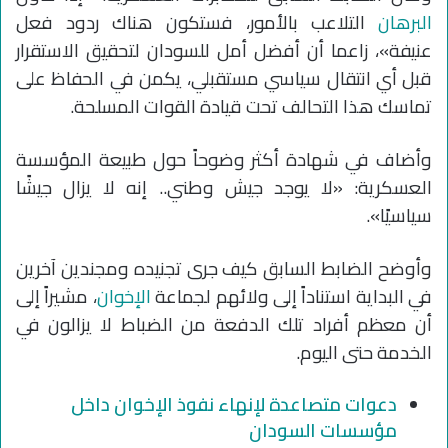
البرهان
التلاعب بالأمور، فستكون هناك ردود فعل
عنيفة»، زاعما أن أفضل أمل للسودان لتحقيق الاستقرار
قبل أي انتقال سياسي مستقبلي، يكمن في الحفاظ على
تماسك هذا التحالف تحت قيادة القوات المسلحة.
وأضاف في شهادة أكثر وضوحاً حول طبيعة المؤسسة
العسكرية: «لا يوجد جيش وطني.. إنه لا يزال جيشًا
سياسيًا».
وأوضح الضابط السابق كيف جرى تجنيده ومجندين آخرين
في البداية استناداً إلى ولائهم لجماعة
الإخوان
، مشيراً إلى
أن معظم أفراد تلك الدفعة من الضباط لا يزالون في
الخدمة حتى اليوم.
دعوات متصاعدة لإنهاء نفوذ الإخوان داخل
مؤسسات السودان