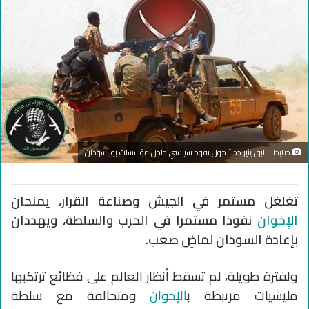
ضابط سابق يثير جدلاً حول نفوذ سياسي داخل مؤسسات بورتسودان
تغلغل مستمر في الجيش وصناعة القرار، يمنحان
الإخوان
نفوذا مستمرا في الحرب والسلطة، ويهددان
بإعادة السودان لماضٍ صعب.
ولفترة طويلة، لم تسقط أنظار العالم على فظائع ترتكبها
مليشيات مرتبطة ب
الإخوان
ومتحالفة مع سلطة