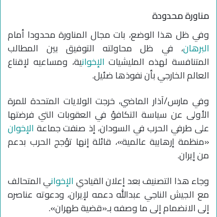
مناورة محدودة
وفي ظل هذا الوضع، بات مجال المناورة محدودا أمام
البرهان
، في ظل محاولته التوفيق بين المطالب
المتنافسة لهذه المليشيات
الإخوان
ية، ومساعيه لإقناع
العالم الخارجي بأن نفوذها ضئيل.
وفي مارس/آذار الماضي، خرجت الولايات المتحدة للمرة
الأولى عن سياسة التكافؤ في العقوبات التي فرضتها
على طرفي الحرب في السودان، إذ صنفت جماعة
الإخوان
«منظمة إرهابية عالمية»، قائلة إنها تؤجج الحرب بدعم
من إيران.
وجاء هذا التصنيف بعد إعلان القيادي
الإخوان
ي المتحالف
مع الجيش الناجي عبدالله دعمه لإيران، ودعوته عناصره
إلى الانضمام إلى ما وصفه بـ«قضية طهران».