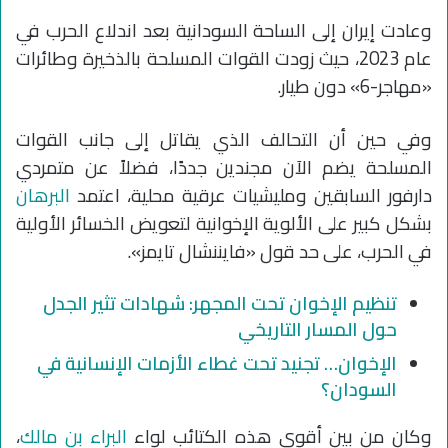
وعادت إيران إلى الساحة السودانية بعد اندلاع الحرب في
عام 2023، حيث زودت القوات المسلحة بالذخيرة وطائرات
«مهاجر-6» دون طيار.
وفي حين أن التحالف الذي يقاتل إلى جانب القوات
المسلحة يضم الآن مجندين جددًا، فضلاً عن متمردي
دارفور السابقين ومليشيات عرقية محلية، اعتمد
البرهان
بشكل كبير على الألوية الإخوانية لتعويض الخسائر الأولية
في الحرب، على حد قول «فايننشال تايمز».
تنظيم الإخوان تحت المجهر: شهادات تثير الجدل
حول المسار التاريخي
الإخوان… تجنيد تحت غطاء الأزمات الإنسانية في
السودان؟
وكان من بين أقوى هذه الكتائب لواء
البراء بن مالك
،