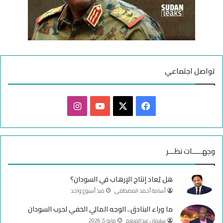
تواصل اجتماعي
ف
ا
ي
X
Y
ن
س
o
س
وجهـــــات نظـــر
ب
u
ت
هل يُعاد إنتاج الإرهاب في السودان؟
و
T
ق
أسامة أحمد المصطفى
منذ أسبوع واحد
ك
u
ر
ما وراء البنادق.. الوجه المالي الخفي لحرب السودان
سليمان عبدالمنعم
مايو 5, 2026