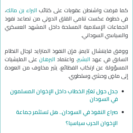
كما فرضت واشنطن عقوبات على كتائب
البراء بن مالك
،
في خطوة عكست تنامي القلق الدولي من تصاعد نفوذ
الجماعات الإسلامية المسلحة داخل المشهد العسكري
والسياسي السوداني.
ووفق فايننشال تايمز، فإن النفوذ المتزايد لرجال النظام
السابق في عهد
البشير
، واعتماد
البرهان
على المليشيات
المسؤولة عن ارتكاب الفظائع، يثير مخاوف من العودة
إلى ماضٍ وحشي وسلطوي.
جدل حول تغيّر الخطاب داخل الإخوان المسلمون
في السودان
صراع النفوذ في السودان.. هل تستثمر جماعة
الإخوان الحرب سياسيا؟