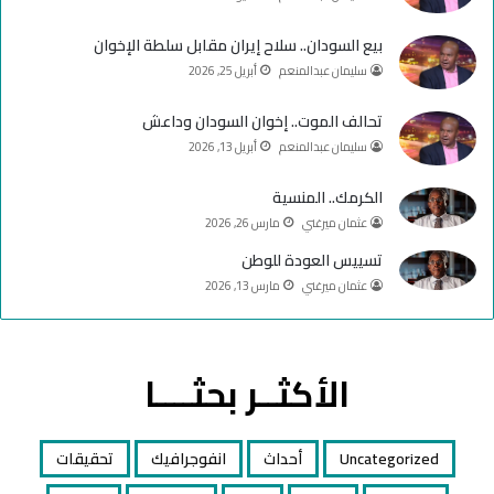
b
ا
e
م
بيع السودان.. سلاح إيران مقابل سلطة الإخوان
سليمان عبدالمنعم
أبريل 25, 2026
تحالف الموت.. إخوان السودان وداعش
سليمان عبدالمنعم
أبريل 13, 2026
الكرمك.. المنسية
عثمان ميرغني
مارس 26, 2026
تسييس العودة للوطن
عثمان ميرغني
مارس 13, 2026
الأكثــر بحثــــا
Uncategorized
أحداث
انفوجرافيك
تحقيقات