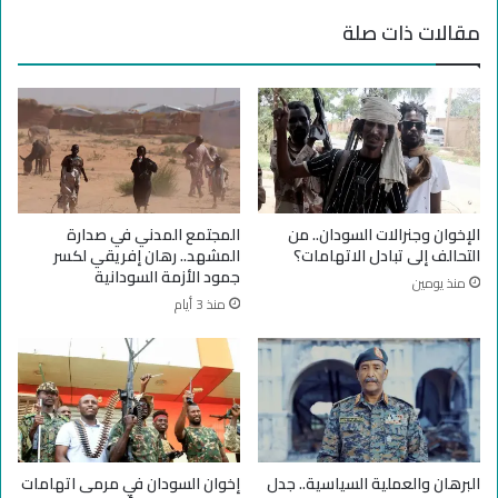
ا
د
مقالات ذات صلة
ن
ت
:
ي
ح
ي
ل
ع
اً
ل
ل
ن
ل
ر
أ
ؤ
ز
ي
الإخوان وجنرالات السودان.. من
المجتمع المدني في صدارة
م
ة
التحالف إلى تبادل الاتهامات؟
المشهد.. رهان إفريقي لكسر
ة
ل
جمود الأزمة السودانية
منذ يومين
أ
ح
منذ 3 أيام
م
ل
م
أ
ز
ز
ي
م
د
ة
م
ا
ن
ل
ا
س
البرهان والعملية السياسية.. جدل
إخوان السودان في مرمى اتهامات