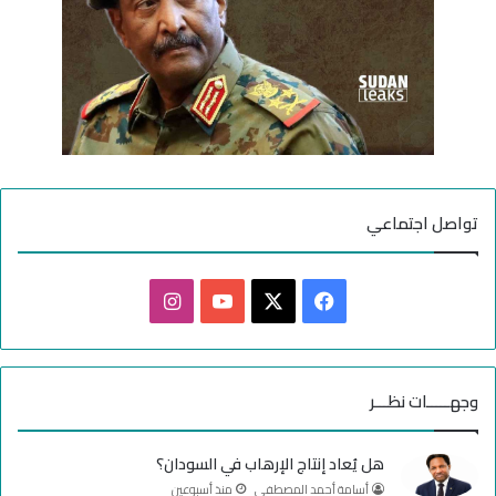
تواصل اجتماعي
ف
ا
ي
X
Y
ن
س
o
س
وجهـــــات نظـــر
ب
u
ت
هل يُعاد إنتاج الإرهاب في السودان؟
و
T
ق
أسامة أحمد المصطفى
منذ أسبوعين