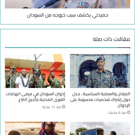
ر
ك
ق
ش
م
حميدتي يكشف سبب خروجه من السودان
ف
ة
س
ا
ب
ل
ب
مقالات ذات صلة
إ
خ
ي
ر
غ
و
ا
ج
د
ه
ل
م
أ
ن
ن
ا
ه
ل
البرهان والعملية السياسية.. جدل
إخوان السودان في مرمى اتهامات
ي
س
حول إشراك شخصيات محسوبة على
القوى المدنية بتأجيج النزاع
ن
و
الإخوان
منذ 12 ساعة
ت
د
منذ 6 ساعات
ظ
ا
ر
ن
ت
ع