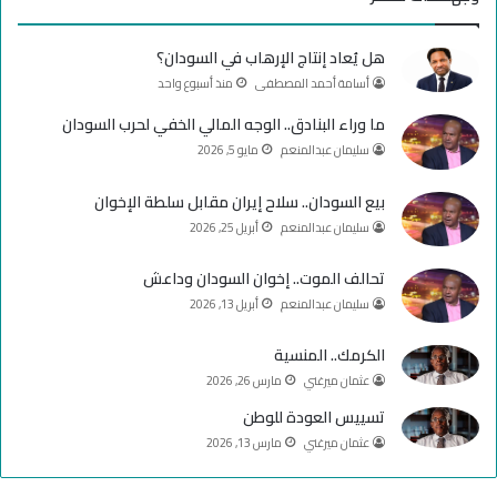
ب
u
ت
هل يُعاد إنتاج الإرهاب في السودان؟
و
T
ق
أسامة أحمد المصطفى
منذ أسبوع واحد
ك
u
ر
ما وراء البنادق.. الوجه المالي الخفي لحرب السودان
سليمان عبدالمنعم
مايو 5, 2026
b
ا
e
م
بيع السودان.. سلاح إيران مقابل سلطة الإخوان
سليمان عبدالمنعم
أبريل 25, 2026
تحالف الموت.. إخوان السودان وداعش
سليمان عبدالمنعم
أبريل 13, 2026
الكرمك.. المنسية
عثمان ميرغني
مارس 26, 2026
تسييس العودة للوطن
عثمان ميرغني
مارس 13, 2026