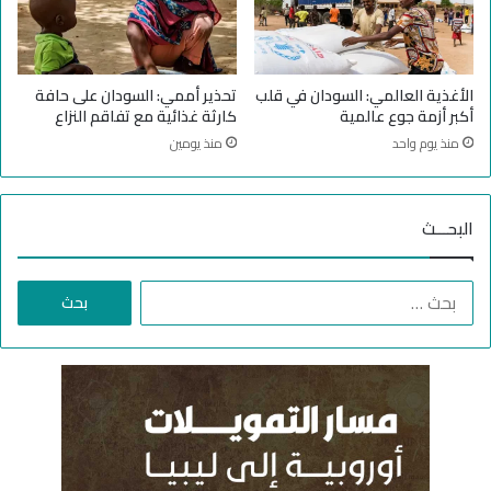
ل
ي
م
ا
الأغذية العالمي: السودان في قلب
تحذير أممي: السودان على حافة
ت
أكبر أزمة جوع عالمية
كارثة غذائية مع تفاقم النزاع
م
منذ يوم واحد
منذ يومين
ن
ح
ز
ب
البحـــث
ا
ل
ا
م
ل
ؤ
ب
ت
ح
م
ث
ر
ع
ا
ن
ل
:
و
ط