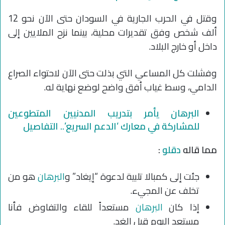
وقتل في الحرب الجارية في السودان حتى الآن نحو 12
ألف شخص وفق تقديرات محلية، بينما نزح الملايين إلى
داخل أو خارج البلاد.
وفشلت كل المساعي التي بذلت حتى الآن لاحتواء الصراع
الدامي، وسط غياب أفق واضح لوضع نهاية له.
البرهان يأمر بتدريب المدنيين المتطوعين
للمشاركة في معارك ‘الدعم السريع’.. التفاصيل
مما قاله
دقلو
:
جئت إلى كمبالا تلبية لدعوة “إيغاد” و
البرهان
هو من
تخلف عن المجيء.
إذا كان
البرهان
مستعداً للقاء والتفاوض فأنا
مستعد اليوم قبل الغد.