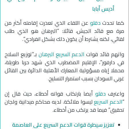
أديس أبابا
كما تحدث
دقلو
عن اللقاء الذي تعذرت إقامته أكثر من
مرة مع قائد الجيش، قائلا: “البرهان هو الذي طلب
لقائي، لكنه يشترط أن يكون ذلك بشكل انفرادي”.
واتهم قائد قوات
الدعم السريع
البرهان
بـ”توزيع السلاح
في دارفور”، الإقليم المضطرب الذي شهد حربا طويلة،
محملا إياه مسؤولية المعارك الأهلية الدائرة بين القائل
غربي السودان بسبب استمرار التسليح.
واعترف
دقلو
أيضا بارتكاب قواته أخطاء، حيث قال إن
“
الدعم السريع
ليسوا ملائكة. لديه محاكم ميدانية ولجان
تحقيق” فيما قد يرتكب من أخطاء.
تعزيز سيطرة قوات الدعم السريع على العاصمة