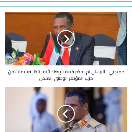
ح
م
ي
د
ت
ي
:
ا
ل
حميدتي : البرهان لم يحضر قمة الإيغاد لأنه ينتظر تعليمات من
ب
ر
حزب المؤتمر الوطني المنحل
ه
ا
ح
ن
م
ل
ي
م
د
ي
ت
ح
ي
ض
ي