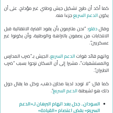
كما أكد أن طرح تشكيل جيش وطني غير مؤدلج، على أن
يكون
الدعم السريع
جزءا منه.
وقال
دقلو
: “نحن ملتزمون بأن يقود الفترة الانتقالية قبل
الانتخابات من يصفون بالنزاهة والوطنية، وأن يكونوا غير
عسكريين”.
واتهم قائد قوات
الدعم السريع
، الجيش بـ”ضرب المدارس
والمستشفيات”، مشيرا إلى أن السكان نزحوا بسبب “ضرب
الطيران”.
كما قال: “لا توجد لدينا مخازن ذهب، وكل ما يقال حول
ذلك هو لشيطنة
الدعم السريع
“.
السودان.. جدل بعد اتهام البرهان لـ«الدعم
السريع» بفض اعتصام «القيادة»