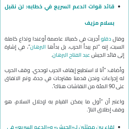
قائد قوات الدعم السريع في خطابه: لن نقبل
بسلام مزيف
وقال
دقلو
أجريت في كمبالا عاصمة أوغندا وتذاع كاملة
السبت، إنه “لم يبدأ الحرب، بل بدأها
البرهان
“، في إشارة
إلى قائد الجيش
عبد الفتاح البرهان
.
وأضاف: “أنا لا استطيع إيقاف الحرب لوحدي. وقف الحرب
له إجراءات ونحن قدمنا مقترحات في جدة، وتم الاتفاق
على 90 المئة من النقاشات هناك”.
واعتبر أن “أول ما يمكن القيام به لإحلال السلام، هو
وقف إطلاق النار”.
لقاء بين ممثلَين لـ«الجيش» و«الدعم السريع» في