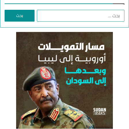
ل
د
ا
ع
ل
م
ب
ا
ح
ل
ث
س
ع
ر
ن
ي
:
ع
"
ف
ي
ا
ل
خ
ر
ط
و
م
و