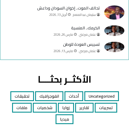
تحالف الموت.. إخوان السودان وداعش
سليمان عبدالمنعم
أبريل 13, 2026
الكرمك.. المنسية
عثمان ميرغني
مارس 26, 2026
تسييس العودة للوطن
عثمان ميرغني
مارس 13, 2026
الأكثــر بحثــــا
Uncategorized
أحداث
انفوجرافيك
تحقيقات
تسريبات
تقارير
زوايا
شخصيات
ملفات
ميديا