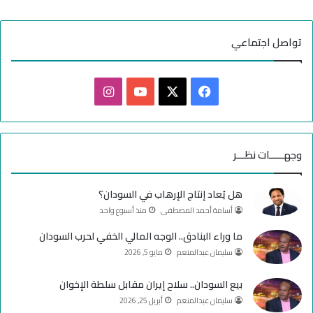
أ
م
د
تواصل اجتماعي
ر
م
ا
ف
ا
ن
ي
X
Y
ن
س
o
س
وجهـــــات نظـــر
ب
u
ت
هل يُعاد إنتاج الإرهاب في السودان؟
و
T
ق
أسامة أحمد المصطفى
منذ أسبوع واحد
ك
u
ر
ما وراء البنادق.. الوجه المالي الخفي لحرب السودان
سليمان عبدالمنعم
مايو 5, 2026
b
ا
e
م
بيع السودان.. سلاح إيران مقابل سلطة الإخوان
سليمان عبدالمنعم
أبريل 25, 2026