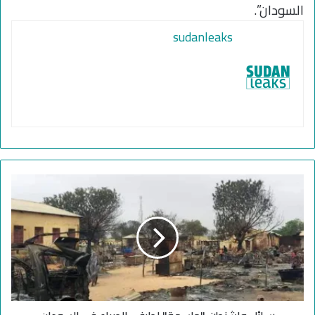
السودان”.
sudanleaks
ر
س
ا
ئ
ل
و
ا
ش
ن
ط