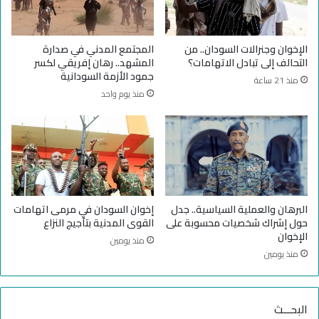
ا
ن
ل
ا
س
ل
الإخوان وجنرالات السودان.. من
المجتمع المدني في صدارة
و
ج
التحالف إلى تبادل الاتهامات؟
المشهد.. رهان إفريقي لكسر
د
ي
جمود الأزمة السودانية
منذ 21 ساعة
ا
ش
منذ يوم واحد
ن
ا
ل
س
و
د
ا
ن
ي
البرهان والعملية السياسية.. جدل
إخوان السودان في مرمى اتهامات
و
حول إشراك شخصيات محسوبة على
القوى المدنية بتأجيج النزاع
ق
الإخوان
منذ يومين
و
منذ يومين
ا
ت
"
البحـــث
ا