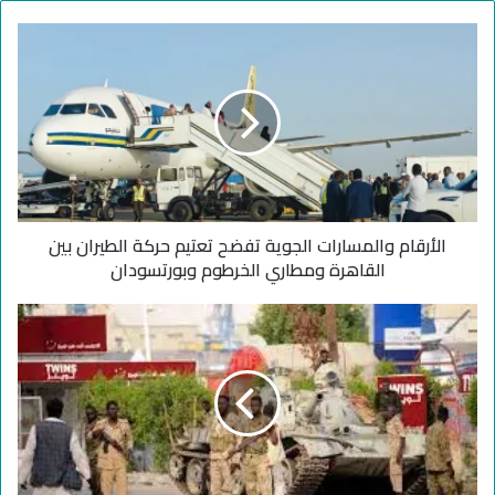
ا
ل
أ
ر
ق
ا
م
و
ا
الأرقام والمسارات الجوية تفضح تعتيم حركة الطيران بين
ل
م
القاهرة ومطاري الخرطوم وبورتسودان
س
ا
ا
ر
ل
ا
س
ت
و
ا
د
ل
ا
ج
ن
و
.