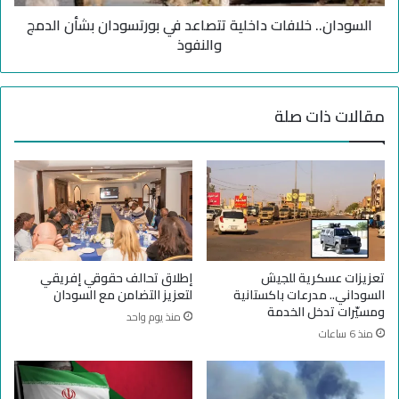
ي
.
ة
السودان.. خلافات داخلية تتصاعد في بورتسودان بشأن الدمج
خ
ت
ل
والنفوذ
ف
ا
ض
ف
ح
ا
مقالات ذات صلة
ت
ت
ع
د
ت
ا
ي
خ
م
ل
ح
ي
ر
ة
ك
ت
ة
ت
تعزيزات عسكرية للجيش
إطلاق تحالف حقوقي إفريقي
ا
ص
السوداني.. مدرعات باكستانية
لتعزيز التضامن مع السودان
ل
ا
ومسيّرات تدخل الخدمة
منذ يوم واحد
ط
ع
منذ 6 ساعات
ي
د
ر
ف
ا
ي
ن
ب