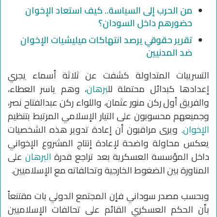
من الحرب إلى السياسة.. كيف استعاد الإخوان
حضورهم داخل السودان؟
تقرير حقوقي يرصد انتهاكات ميليشيات الإخوان
ضد المدنيين
التسريبات المتداولة كشفت عن ثلاثة أسماء يجري
إعدادها كبدائل محتملة لل
برهان
، وهم ياسر العطاء،
والفريق أول ركن منور عثمان، واللواء ركن عبدالفتاح نصر،
وجميعهم محسوبون على التيار الإسلامي المرتبط بتنظيم
الإخوان
. ويرى مراقبون أن إعادة تدوير هذه الشخصيات
يعكس محاولة واضحة لإعادة إنتاج المشروع الإخواني
داخل المؤسسة العسكرية بعد تراجع قدرة
البرهان
على
المناورة بين الضغوط الخارجية وتحالفاته مع الإسلاميين.
وبحسب مصدر سوداني فإن المجتمع الدولي بات مقتنعاً
بأن الحكم العسكري القائم على تحالفات الإسلاميين