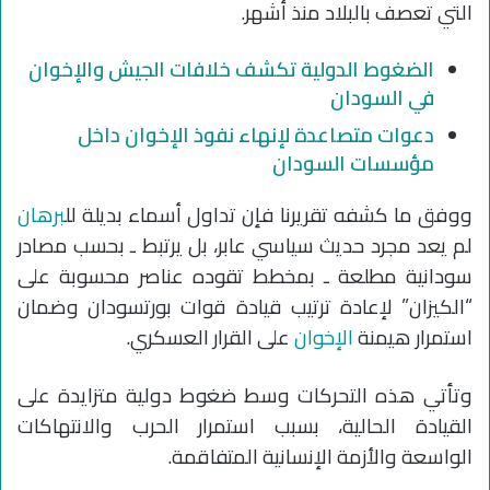
التي تعصف بالبلاد منذ أشهر.
الضغوط الدولية تكشف خلافات الجيش والإخوان
في السودان
دعوات متصاعدة لإنهاء نفوذ الإخوان داخل
مؤسسات السودان
ووفق ما كشفه تقريرنا فإن تداول أسماء بديلة لل
برهان
لم يعد مجرد حديث سياسي عابر، بل يرتبط ـ بحسب مصادر
سودانية مطلعة ـ بمخطط تقوده عناصر محسوبة على
“الكيزان” لإعادة ترتيب قيادة قوات بورتسودان وضمان
استمرار هيمنة
الإخوان
على القرار العسكري.
وتأتي هذه التحركات وسط ضغوط دولية متزايدة على
القيادة الحالية، بسبب استمرار الحرب والانتهاكات
الواسعة والأزمة الإنسانية المتفاقمة.