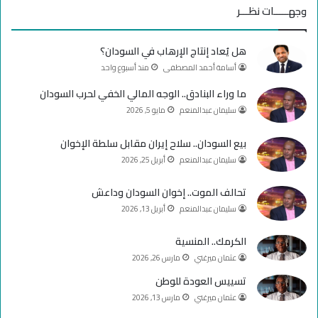
س
o
س
وجهـــــات نظـــر
ب
u
ت
هل يُعاد إنتاج الإرهاب في السودان؟
و
T
ق
أسامة أحمد المصطفى
منذ أسبوع واحد
ك
u
ر
ما وراء البنادق.. الوجه المالي الخفي لحرب السودان
سليمان عبدالمنعم
مايو 5, 2026
b
ا
e
م
بيع السودان.. سلاح إيران مقابل سلطة الإخوان
سليمان عبدالمنعم
أبريل 25, 2026
تحالف الموت.. إخوان السودان وداعش
سليمان عبدالمنعم
أبريل 13, 2026
الكرمك.. المنسية
عثمان ميرغني
مارس 26, 2026
تسييس العودة للوطن
عثمان ميرغني
مارس 13, 2026