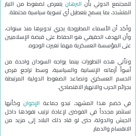
للمجتمع الدولي بأن
البرهان
يتعرض لضغوط من التيار
المتشدد، بما يسمح بتعطيل أي تسوية سياسية محتملة.
وأكد أن الأسماء المطروحة يجري تدويرها منذ سنوات،
وأن الهدف الحقيقي هو الحفاظ على قبضة الإسلاميين
على المؤسسة العسكرية مهما تغيرت الوجوه.
وتأتي هذه التطورات بينما يواجه السودان واحدة من
أسوأ أزماته الإنسانية والسياسية، وسط تراجع فرص
الحسم العسكري وتصاعد الضغوط الدولية المرتبطة
بجرائم الحرب والانهيار الاقتصادي.
في خضم هذا المشهد، تبدو جماعة
الإخوان
وكأنها
تستثمر مجدداً في الفوضى لإعادة ترتيب نفوذها داخل
الجيش والدولة، حتى لو قاد ذلك البلاد إلى مزيد من
الانقسام والدمار.