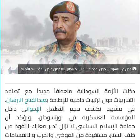
جدل في السودان حول نفوذ عسكريين مرتبطين بالإخوان داخل المؤسسة الأمنية
دخلت الأزمة السودانية منعطفاً جديداً مع تصاعد
التسريبات حول ترتيبات داخلية للإطاحة ب
عبدالفتاح البرهان
،
في مشهد يكشف حجم التغلغل
الإخوان
ي داخل
المؤسسة العسكرية في بورتسودان، ويؤكد أن
جماعة الإسلام السياسي لا تزال تدير معارك النفوذ من
خلف الستار، مستفيدة من الفوضى والحرب والانقسامات