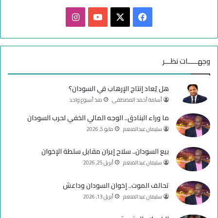
ف
ا
ي
X
Y
ن
س
o
س
وجهـــــات نظـــر
ب
u
ت
هل يُعاد إنتاج الإرهاب في السودان؟
و
T
ق
أسامة أحمد المصطفى
منذ أسبوع واحد
ك
u
ر
ما وراء البنادق.. الوجه المالي الخفي لحرب السودان
سليمان عبدالمنعم
مايو 5, 2026
b
ا
e
م
بيع السودان.. سلاح إيران مقابل سلطة الإخوان
سليمان عبدالمنعم
أبريل 25, 2026
تحالف الموت.. إخوان السودان وداعش
سليمان عبدالمنعم
أبريل 13, 2026