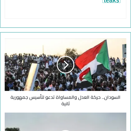
ا
ل
س
و
د
ا
ن
.
.
السودان.. حركة العدل والمساواة تدعو لتأسيس جمهورية
ح
ر
ثانية
ك
ة
ص
ا
ر
ل
ا