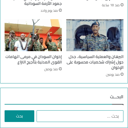
س
ي
جمود الأزمة السودانية
منذ 18 ساعة
ج
ا
منذ يوم واحد
م
ت
ه
م
و
ؤ
ر
ل
ي
م
ة
ة
ث
ت
ا
ن
البرهان والعملية السياسية.. جدل
إخوان السودان في مرمى اتهامات
ن
ب
حول إشراك شخصيات محسوبة على
القوى المدنية بتأجيج النزاع
ي
ع
الإخوان
منذ يومين
ة
ث
منذ يومين
م
ن
ت
البحـــث
د
ا
ع
ا
ي
ل
ا
ب
ت