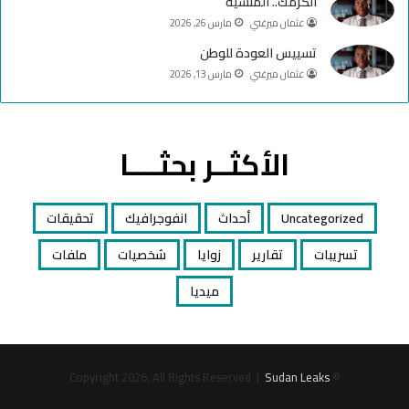
الكرمك.. المنسية
عثمان ميرغني
مارس 26, 2026
تسييس العودة للوطن
عثمان ميرغني
مارس 13, 2026
الأكثــر بحثــــا
Uncategorized
أحداث
انفوجرافيك
تحقيقات
تسريبات
تقارير
زوايا
شخصيات
ملفات
ميديا
Sudan Leaks
© Copyright 2026, All Rights Reserved |