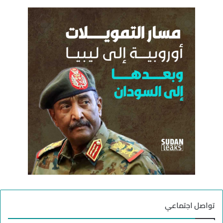
ح
ا
ث
ل
ع
ح
ن
ر
:
ب
تواصل اجتماعي