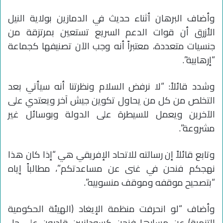
وأضاف البرهان أثناء حديث في الدمازين بولاية النيل
الأزرق أن قوات الدعم السريع تستعين بمرتزقة من
جنسيات متعددة، معتبراً أنه وجب الآن تصنيفها كجماعة
“إرهابية”.
وشدد قائلاً: “لا نرفض السلام ونظرتنا أنه سيأتي بعد
التخلص من كل من يحاول تكوين جيش آخر ويعتدي على
الآخرين ويعمل للسيطرة على الدولة وبوسائل غير
مشروعة”.
وتابع قائلاً إن رسالته للاتحاد الإفريقي هي “إذا كان هذا
نهجكم فنحن في غنى عن مساعدتكم”، مطالباً إياه
“بتصحيح موقفه وموقف منسوبيه”.
وأضاف “لو انحرفت منظمة الإيغاد (الهيئة الحكومية
للتنمية) عن مسارها فنحن كسودانيين قادرون على حل