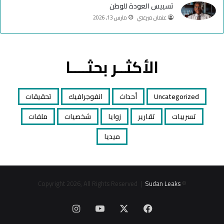
تسييس العودة للوطن
عثمان ميرغني
مارس 13, 2026
الأكثــر بحثــــا
Uncategorized
أحداث
انفوجرافيك
تحقيقات
تسريبات
تقارير
زوايا
شخصيات
ملفات
ميديا
Sudan Leaks
© Copyright 2026, All Rights Reserved |
‫X
فيسبوك
‫YouTube
انستقرام