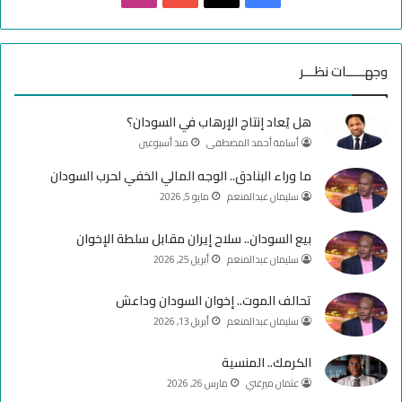
ي
X
Y
ن
س
o
س
وجهـــــات نظـــر
ب
u
ت
هل يُعاد إنتاج الإرهاب في السودان؟
و
T
ق
أسامة أحمد المصطفى
منذ أسبوعين
ك
u
ر
ما وراء البنادق.. الوجه المالي الخفي لحرب السودان
سليمان عبدالمنعم
مايو 5, 2026
b
ا
e
م
بيع السودان.. سلاح إيران مقابل سلطة الإخوان
سليمان عبدالمنعم
أبريل 25, 2026
تحالف الموت.. إخوان السودان وداعش
سليمان عبدالمنعم
أبريل 13, 2026
الكرمك.. المنسية
عثمان ميرغني
مارس 26, 2026