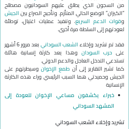
من السجون الذي يطلق عليهم السودانيون مصطلح
“الكيزان” الوضع الحالي المتأزم. وتأجيج الصراع بين
الجيش
و
قوات الدعم السريع
، وتنفيذ عمليات اغتيال، توطئة
لعودتهم إلى السلطة مرة أخرى.
فقد تم تشريد وإخلاء
الشعب السوداني
بعد مرور 6 أشهر
على
حرب السودان
وهذا يعد كارثة إنسانية هائلة
تستدعي التدخل العاجل والدعم الدولي.
كما تشير التقارير إلى أن
طمع الإخوان
وسيطرتهم على
الجيش وحميدتي هما السبب الرئيسي وراء هذه الكارثة
الإنسانية
خبراء يكشفون مساعي الإخوان للعودة إلى
المشهد السوداني
تشريد وإخلاء الشعب السوداني