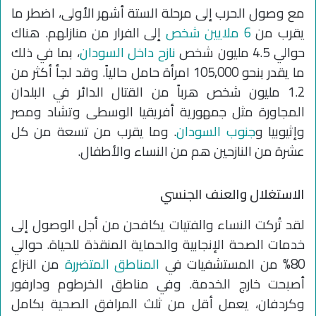
مع وصول الحرب إلى مرحلة الستة أشهر الأولى، اضطر ما
يقرب من
6 ملايين شخص
إلى الفرار من منازلهم. هناك
حوالي 4.5 مليون شخص
نازح داخل السودان
، بما في ذلك
ما يقدر بنحو 105,000 امرأة حامل حالياً. وقد لجأ أكثر من
1.2 مليون شخص هرباً من القتال الدائر في البلدان
المجاورة مثل جمهورية أفريقيا الوسطى وتشاد ومصر
وإثيوبيا و
جنوب السودان
. وما يقرب من تسعة من كل
عشرة من النازحين هم من النساء والأطفال.
الاستغلال والعنف الجنسي
لقد تُركت النساء والفتيات يكافحن من أجل الوصول إلى
خدمات الصحة الإنجابية والحماية المنقذة للحياة. حوالي
80% من المستشفيات في
المناطق المتضررة
من النزاع
أصبحت خارج الخدمة. وفي مناطق الخرطوم ودارفور
وكردفان، يعمل أقل من ثلث المرافق الصحية بكامل