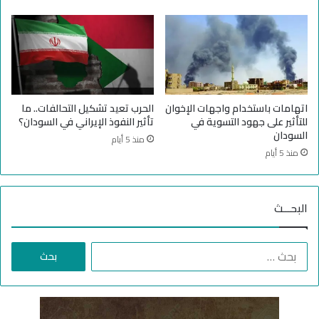
ج
د
م
ا
ا
ئ
ع
ر
ة
ة
ا
م
ل
ن
اتهامات باستخدام واجهات الإخوان
الحرب تعيد تشكيل التحالفات.. ما
إ
م
للتأثير على جهود التسوية في
تأثير النفوذ الإيراني في السودان؟
خ
ع
السودان
منذ 5 أيام
و
ا
منذ 5 أيام
ا
ن
ن
ا
ك
ة
البحـــث
ح
ا
ر
ل
ك
أ
ا
ة
ط
ل
إ
ف
ب
ر
ا
ح
ه
ل
ث
ا
؟