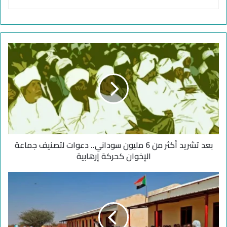
ب
ع
د
ت
ش
ر
ي
د
أ
بعد تشريد أكثر من 6 مليون سوداني.. دعوات لتصنيف جماعة
ك
ث
الإخوان كحركة إرهابية
ر
م
أ
ن
ز
6
م
م
ة
ل
ا