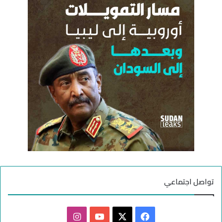
ع
ب
ن
ي
:
ة
تواصل اجتماعي
ف
ا