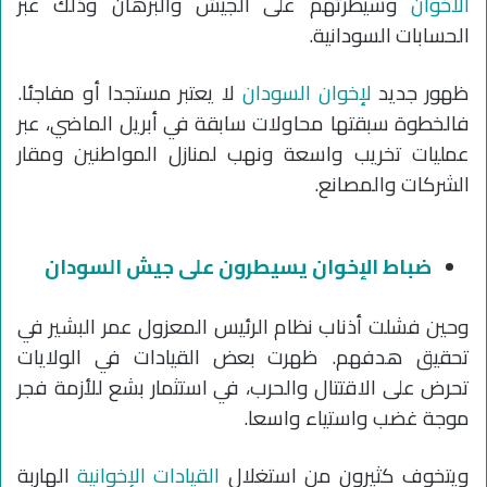
الاخوان
وسيطرتهم على الجيش والبرهان وذلك عبر
الحسابات السودانية.
ظهور جديد
لإخوان السودان
لا يعتبر مستجدا أو مفاجئا.
فالخطوة سبقتها محاولات سابقة في أبريل الماضي، عبر
عمليات تخريب واسعة ونهب لمنازل المواطنين ومقار
الشركات والمصانع.
ضباط الإخوان يسيطرون على جيش السودان
وحين فشلت أذناب نظام الرئيس المعزول عمر البشير في
تحقيق هدفهم. ظهرت بعض القيادات في الولايات
تحرض على الاقتتال والحرب، في استثمار بشع للأزمة فجر
موجة غضب واستياء واسعا.
ويتخوف كثيرون من استغلال
القيادات الإخوانية
الهاربة