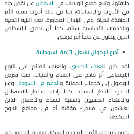
طاقتها. وتبلغ جميع الولايات في
السودان
عن نقص حاد
في الأدوية والإمدادات، بما في ذلك أدوية صحة الأم
المنقذة للحياة. وفي البلدان المجاورة، تعتبر البنية التحتية
والخدمات الأساسية سيئة، كما أن تدفق الأشخاص
الذين يبحثون عن ملجأ أمر مرهق.
أذرع الإخوان تشعل الأزمة السودانية
لقد كان ل
لعنف الجنسي
والعنف القائم على النوع
الاجتماعي أثر فادح على النساء والفتيات، حيث تعرض
الوصول إلى خدمات الحماية و
الدعم في السودان
وعبر
الحدود للخطر الشديد. كما زادت مخاطر الاستغلال
والاعتداء الجنسيين بالنسبة للنساء والأطفال الذين
يعيشون في ملاجئ مؤقتة أو في مواقع النزوح
المكتظة.
يقوم صندوق الأمم المتحدة للسكان بتنسيق الجهود مع