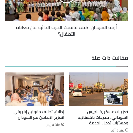
ي
ل
و
س
ن
و
س
د
و
أزمة السودان: كيف فاقمت الحرب الدائرة من معاناة
ا
د
ن
الأطفال؟
ا
:
ن
ك
ي
ي
مقالات ذات صلة
.
ف
.
ف
د
ا
ع
ق
و
م
ا
ت
ت
ا
ل
ل
ت
ح
تعزيزات عسكرية للجيش
إطلاق تحالف حقوقي إفريقي
ص
ر
السوداني.. مدرعات باكستانية
لتعزيز التضامن مع السودان
ن
ب
ومسيّرات تدخل الخدمة
منذ 4 أيام
ي
ا
منذ 3 أيام
ف
ل