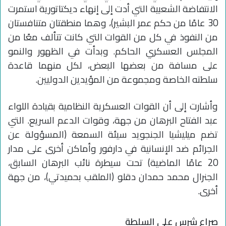
الانتفاضة الشعبية التي أدت إلى إنهاء ديكتاتورية استمرت
30 عامًا من حكم عمر البشير)، وهما منطقتان متنافستان
من النفوذ في كل من القوات التي كانت تتألف معًا من
المجلس العسكري الحاكم. وبدأت في الظهور والنمو
على مسافة من بعضها البعض، لكل منهما قاعدة
سلطته الخاصة ومجموعة من المؤيدين الدوليين.
وأشارت إلى أن القوات العسكرية النظامية بقيادة اللواء
عبد الفتاح البرهان من جهة، وقوات الدعم السريع. التي
تضم ميليشيا الجنجويد سيئة السمعة (المسؤولة عن
الجرائم ضد الإنسانية في دارفور وأماكن أخرى على مدار
20 عامًا الماضية) تحت سيطرة نائب البرهان السابق،
الجنرال محمد حمدان دقلو (الملقب بحميدتي)، من جهة
أخرى.
صراع شرس على السلطة