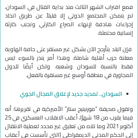
فمع اقتراب الشهر الثالث منذ بداية القتال في السودان،
لم يتمكن المجتمع الدولي إلا قليلاً عن طريق اتخاذ
إجراءات هادفة لإنهاء الصراع الكارثي وتجنب كارثة
إنسانية محتملة.
فإن البلد يتأرجح الآن بشكل غير مستقر على حافة الهاوية
معلنة حرب أهلية شاملة. وهذا أمر ينذر بالسوء ليس
فقط بالنسبة للسودان وشعبه. ولكن أيضًا للدول
المجاورة في منطقة أوسع غير مستقرة بالفعل.
السودان.. تمديد جديد لإغلاق المجال الجوي
وتقول صحيفة “مورنينيج ستار” الأميركية في تقريرها: أنه
فيما يقرب من 18 شهرًا، أعقب الانقلاب العسكري في 25
أكتوبر 2021 وما تلاه من تعليق غير محدد لعملية الانتقال
إلى الحكم المدني الديمقراطي (التي تأسست في أعقاب