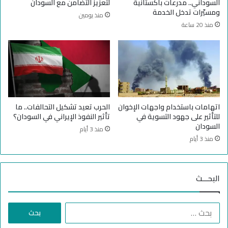
السوداني.. مدرعات باكستانية
لتعزيز التضامن مع السودان
ا
ع
ومسيّرات تدخل الخدمة
منذ يومين
ن
ب
منذ 20 ساعة
ع
د
ت
و
ق
ف
ر
و
اتهامات باستخدام واجهات الإخوان
الحرب تعيد تشكيل التحالفات.. ما
ا
للتأثير على جهود التسوية في
تأثير النفوذ الإيراني في السودان؟
ت
السودان
منذ 3 أيام
ب
منذ 3 أيام
ه
م
البحـــث
ا
ل