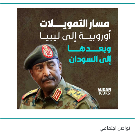
ب
ح
ث
ع
ن
:
تواصل اجتماعي