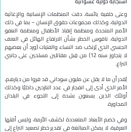
استجابة دولية عشوائية
وعلى خلفية يائسة، دقت المنظمات الإنسانية والإغاثية
الدولية، وكذلك مجموعات حقوق الإنسان – بما في ذلك
الأمم المتحدة ومنظمة إنقاذ الأطفال ومنظمة العفو
الدولية، ناقوس الخطر بشأن الارتفاع الهائل في العنف
الجنسي الذي يُرتكب ضد النساء والفتيات (ورد أن بعضهم
لا يتجاوز سنه 12) من قِبل مقاتلين مسلحين على جانبي
النزاع.
يُقدر أن ما لا يقل عن مليون سوداني قد فروا من ديارهم،
الأمر الذي أدى إلى انفجار في عدد النازحين داخليًا وكذلك
أولئك الذين يسعون بشدة إلى اللجوء في البلدان
المجاورة.
وفي خضم الأبعاد المتعددة لكشف الأزمة، وليس أقلها
العرقية، لا يمكن المبالغة في تقدير خطر تصعيد النزاع إلى