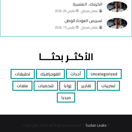
الكرمك.. المنسية
عثمان ميرغني
مارس 26, 2026
تسييس العودة للوطن
عثمان ميرغني
مارس 13, 2026
الأكثــر بحثــــا
Uncategorized
أحداث
انفوجرافيك
تحقيقات
تسريبات
تقارير
زوايا
شخصيات
ملفات
ميديا
Sudan Leaks
© Copyright 2026, All Rights Reserved |