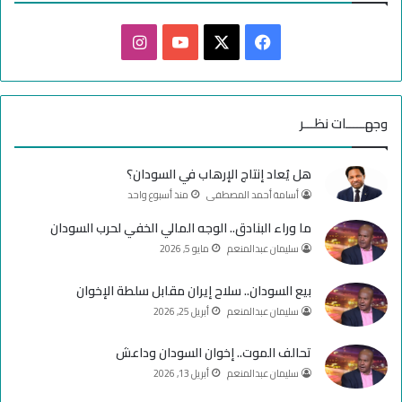
ف
ا
ي
X
Y
ن
س
o
س
وجهـــــات نظـــر
ب
u
ت
هل يُعاد إنتاج الإرهاب في السودان؟
و
T
ق
أسامة أحمد المصطفى
منذ أسبوع واحد
ك
u
ر
ما وراء البنادق.. الوجه المالي الخفي لحرب السودان
سليمان عبدالمنعم
مايو 5, 2026
b
ا
e
م
بيع السودان.. سلاح إيران مقابل سلطة الإخوان
سليمان عبدالمنعم
أبريل 25, 2026
تحالف الموت.. إخوان السودان وداعش
سليمان عبدالمنعم
أبريل 13, 2026