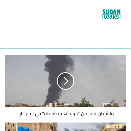
و
ا
ش
ن
ط
ن
ت
ح
ذ
واشنطن تحذر من "حرب أهلية شاملة" في السودان
ر
م
ن
ا