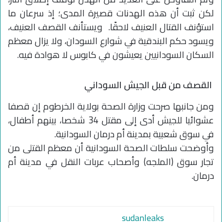
لكن ثبت أن هذه الهدنات قصيرة المدى؛ إذ سرعان ما
استؤنف القتال العنيف لاحقًا. ويستأنف القصف العنيف،
ويسود حكم البندقية في شوارع السودان، ولا يزال معظم
السكان السودانيين يعيشون في كابوس لا هوادة فيه.
القصف من قبل الجيش السوداني
ومن جانبها صرحت وزارة الصحة بولاية الخرطوم إن قصفا
عشوائيا للجيش أدى إلى مقتل 34 شخصا، بينهم أطفال،
في سوق شعبية بمدينة أم درمان السودانية.
وأوضحت سلطات الصحة السودانية أن معظم القتلى من
تجار سوق (الملجه) وأصحاب عربات النقل في مدينة أم
درمان.
sudanleaks