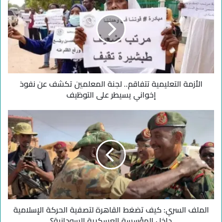
أ
ز
م
ة
ا
ل
ت
الأزمة التعليمية تتفاقم.. لجنة المعلمين تكشف عن نفوذ
ع
ل
إخواني يسيطر على التوظيف
ي
م
ا
ي
ل
ة
م
ت
ل
ت
ف
ف
ا
ا
ل
ق
س
م
ر
.
الملف السري: كيف تضغط القاهرة لتصفية الحركة الإسلامية
ي
.
:
داخل المؤسسة العسكرية السودانية؟