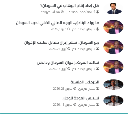
هل يُعاد إنتاج الإرهاب في السودان؟
و
T
ق
أسامة أحمد المصطفى
منذ أسبوع واحد
ك
u
ر
ما وراء البنادق.. الوجه المالي الخفي لحرب السودان
سليمان عبدالمنعم
مايو 5, 2026
b
ا
e
م
بيع السودان.. سلاح إيران مقابل سلطة الإخوان
سليمان عبدالمنعم
أبريل 25, 2026
تحالف الموت.. إخوان السودان وداعش
سليمان عبدالمنعم
أبريل 13, 2026
الكرمك.. المنسية
عثمان ميرغني
مارس 26, 2026
تسييس العودة للوطن
عثمان ميرغني
مارس 13, 2026