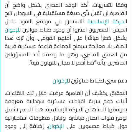
وفقاً للتسريبات، أكد الوفد المصري بشكل واضح أن
القاهرة
لن تقبل بأي صيغة مستقبلية
في السودان تتيح
لل
حركة الإسلامية
الاستمرار في مواقع النفوذ داخل
الجيش. المصريون اعتبروا أن وجود ضباط موالين ل
لإخوان
يشكل خطراً مباشراً على أمنهم القومي. وأن ترك هذا
الملف بلا معالجة سيمنح الجماعة قاعدة عسكرية قريبة
من العمق المصري، وهو ما وصفه أحد المسؤولين
الحاضرين. بأنه “خط أحمر لا مجال للتهاون فيه”.
دعم سري لضباط مناوئين ل
لإخوان
التحقيق يكشف أن القاهرة عرضت، خلال تلك اللقاءات،
آليات دعم سرية
لقيادات عسكرية سودانية معروفة
بموقفها المناهض للحركة الإسلامية. هذا الدعم يشمل
توفير قنوات اتصال مباشرة. وتبادل معلومات استخباراتية
حول ضباط محسوبين على
الإخوان
. إضافة إلى وعود