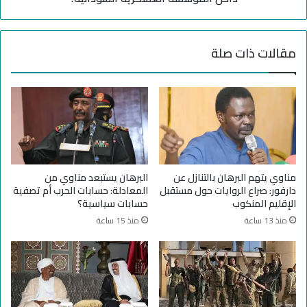
ل
ك
ج
ي
ن
ف
مقالات ذات صلة
ة
ت
ا
ض
ل
غ
م
ط
ع
ا
ل
ل
م
ق
ي
ا
ن
ه
مناوي يتهم البرهان بالتنازل عن
البرهان يستبعد مناوي من
ت
ر
دارفور: صراع الروايات حول مستقبل
المعادلة: حسابات الحرب أم تصفية
ك
ة
الإقليم المنكوب
حسابات سياسية؟
ش
ل
منذ 13 ساعة
منذ 15 ساعة
ف
ت
ع
ص
ن
ف
ن
ي
ف
ة
و
ا