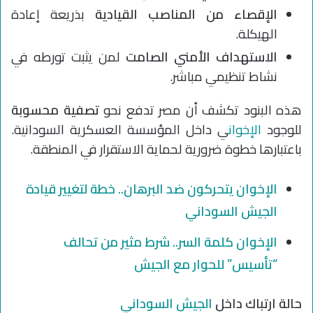
الإقصاء من المناصب القيادية
بذريعة إعادة
الهيكلة.
الاستهداف الأمني الصامت
لمن يثبت تورطه في
نشاط تنظيمي مباشر.
هذه البنود تكشف أن مصر تدفع نحو
تصفية محسوبة
للوجود
الإخوان
ي داخل المؤسسة العسكرية السودانية.
باعتبارها خطوة ضرورية لحماية الاستقرار في المنطقة.
الإخوان يتحركون ضد البرهان.. خطة لتغيير قيادة
الجيش السوداني
الإخوان كلمة السر.. شرط مثير من تحالف
“تأسيس” للحوار مع الجيش
حالة ارتباك داخل
الجيش السوداني