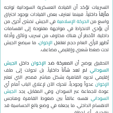
التسريبات تؤكد أن القيادة العسكرية السودانية تواجه
مأزقاً داخلياً
. فبينما تعترف بعض القيادات بوجود اختراق
واسع من
الحركة الإسلامية
في الجيش. تخشى أخرى من
أن يؤدي الانخراط في مواجهة مفتوحة إلى انقسامات
داخلية. الأخطر أن هناك مخاوف من تسريب وثائق وأدلة
تُظهر للرأي العام حجم تغلغل
الإخوان
، ما سيضع الجيش
تحت ضغط شعبي وإقليمي مضاعف.
التحقيق يوضح أن
المعركة ضد
الإخوان
داخل
الجيش
السوداني
لم تعد شأناً داخلياً.
بل تحولت إلى ملف
إقليمي تديره القاهرة بشكل مباشر. فمصر، التي تعتبر
الإخوان
عدواً وجودياً، تتحرك الآن لإغلاق الباب أمام أي
عودة للجماعة عبر السودان. وفي المقابل، يجد
الجيش
السوداني
نفسه عالقاً بين ضغوط القاهرة وهاجس
الانقسام الداخلي. ما يجعله في وضع بالغ الحساسية قد
ينفجر في أي لحظة.