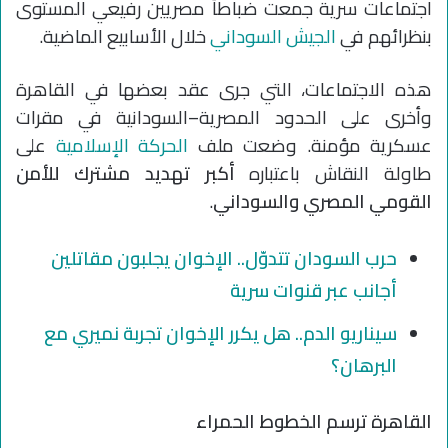
اجتماعات سرية جمعت ضباطاً مصريين رفيعي المستوى
بنظرائهم في
الجيش السوداني
خلال الأسابيع الماضية.
هذه الاجتماعات، التي جرى عقد بعضها في القاهرة
وأخرى على الحدود المصرية–السودانية في مقرات
عسكرية مؤمنة. وضعت ملف
الحركة الإسلامية
على
طاولة النقاش باعتباره
أكبر تهديد مشترك للأمن
القومي المصري والسوداني
.
حرب السودان تتدوّل.. الإخوان يجلبون مقاتلين
أجانب عبر قنوات سرية
سيناريو الدم.. هل يكرر الإخوان تجربة نميري مع
البرهان؟
القاهرة ترسم الخطوط الحمراء