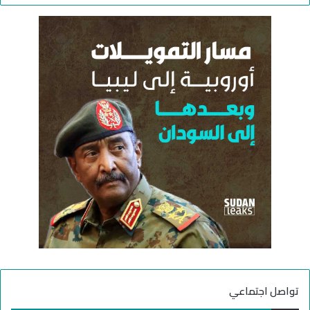
ح
ح
ا
ث
ك
ع
م
ن
:
تواصل اجتماعي