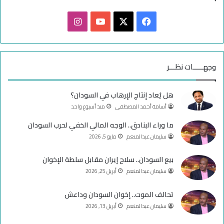
ف
ا
ي
X
Y
ن
س
o
س
وجهـــــات نظـــر
ب
u
ت
هل يُعاد إنتاج الإرهاب في السودان؟
و
T
ق
أسامة أحمد المصطفى
منذ أسبوع واحد
ك
u
ر
ما وراء البنادق.. الوجه المالي الخفي لحرب السودان
سليمان عبدالمنعم
مايو 5, 2026
b
ا
e
م
بيع السودان.. سلاح إيران مقابل سلطة الإخوان
سليمان عبدالمنعم
أبريل 25, 2026
تحالف الموت.. إخوان السودان وداعش
سليمان عبدالمنعم
أبريل 13, 2026