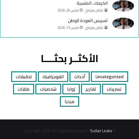
الكرمك.. المنسية
عثمان ميرغني
مارس 26, 2026
تسييس العودة للوطن
عثمان ميرغني
مارس 13, 2026
الأكثــر بحثــــا
Uncategorized
أحداث
انفوجرافيك
تحقيقات
تسريبات
تقارير
زوايا
شخصيات
ملفات
ميديا
Sudan Leaks
© Copyright 2026, All Rights Reserved |