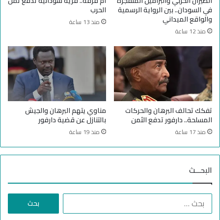
الطيران الحربي والبراميل المتفجرة
أم قرفة.. قرية سودانية تدفع ثمن
ت
م
في السودان.. بين الرواية الرسمية
الحرب
ش
ا
والواقع الميداني
منذ 13 ساعة
ا
ل
منذ 12 ساعة
د
ن
ي
ل
ا
ل
أ
ز
ر
تفكك تحالف البرهان والحركات
مناوي يتهم البرهان والجيش
ق
المسلحة.. دارفور تدفع الثمن
بالتنازل عن قضية دارفور
ب
منذ 17 ساعة
منذ 19 ساعة
ق
ر
ا
البحـــث
ر
م
ن
ا
ا
ل
ل
ب