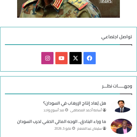
تواصل اجتماعي
ف
ا
ي
X
Y
ن
س
o
س
وجهـــــات نظـــر
ب
u
ت
هل يُعاد إنتاج الإرهاب في السودان؟
و
T
ق
أسامة أحمد المصطفى
منذ أسبوع واحد
ك
u
ر
ما وراء البنادق.. الوجه المالي الخفي لحرب السودان
سليمان عبدالمنعم
مايو 5, 2026
b
ا