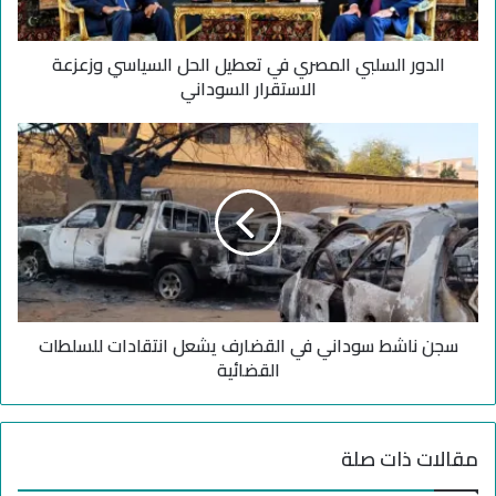
س
ل
الدور السلبي المصري في تعطيل الحل السياسي وزعزعة
ب
ي
الاستقرار السوداني
ا
ل
س
م
ج
ص
ن
ر
ن
ي
ا
ف
ش
ي
ط
ت
س
ع
و
ط
سجن ناشط سوداني في القضارف يشعل انتقادات للسلطات
د
ي
ا
القضائية
ل
ن
ا
ي
ل
ف
مقالات ذات صلة
ح
ي
ل
ا