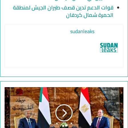
قوات الدعم تدين قصف طيران الجيش لمنطقة
الحمرة شمال كردفان
sudanleaks
ا
ل
د
و
ر
ا
ل