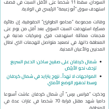
السودان، سقط 11 شخصا على الأقل السبت في قصف
استهدف سوق “أبو زعيمة” الرئيسي في الولاية.
وقالت مجموعة “محامو الطوارئ” الحقوقية، إن طائرة
مسيّرة استهدفت السبت السوق. بعد أقل من يوم على
هجمات مماثلة استهدفت قرى ومركبات مدنية في
المنطقة ذاتها، في تصعيد متواصل للهجمات التي تطال
المدنيين والأعيان المدنية.
شمال كردفان على صفيح ساخن: الدعم السريع
تزحف نحو الأبيّض
المواجهات لا تهدأ.. نزوح يتزايد في شمال كردفان
وسط تدهور الوضع الأمني
وذكرت “فرانس برس” أن شمال كردفان عاشت أسبوعا
داميا شهد مقتل قرابة 70 شخصا في غارات عدة في
المنطقة.