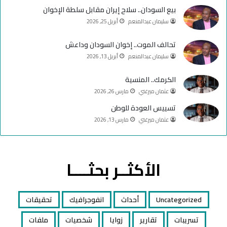
e
م
بيع السودان.. سلاح إيران مقابل سلطة الإخوان
سليمان عبدالمنعم
أبريل 25, 2026
تحالف الموت.. إخوان السودان وداعش
سليمان عبدالمنعم
أبريل 13, 2026
الكرمك.. المنسية
عثمان ميرغني
مارس 26, 2026
تسييس العودة للوطن
عثمان ميرغني
مارس 13, 2026
الأكثــر بحثــــا
Uncategorized
أحداث
انفوجرافيك
تحقيقات
تسريبات
تقارير
زوايا
شخصيات
ملفات