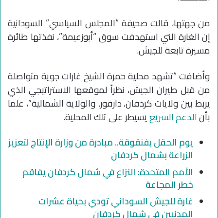
من جهتها، قالت صحيفة “المجلس السياسي” السودانية
إن الغارة التي استهدفت سوق “أبوزعيمة”، نفذتها طائرة
مسيرة تابعة للجيش.
وأضافت “تشهد محلية حمرة الشيخ غارات جوية متواصلة
من قبل طيران الجيش، نظراً لموقعها الاستراتيجي الذي
يربط بين ولايات كردفان، دارفور. والولاية الشمالية”، علما
بأن
الدعم السريع
يسيطر على تلك المحلية.
يوم الحقل بفنقوقة.. مبادرة من وزارة الإنتاج لتعزيز
الزراعة بشمال كردفان
الأمم المتحدة: النزاع في شمال كردفان يفاقم
خطر المجاعة
غارة للجيش السوداني تودي بحياة عشرات
المدنيين في شمال كردفان