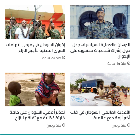
ا
ل
ل
ق
س
ض
ي
ا
ا
ر
س
ف
ي
ي
البرهان والعملية السياسية.. جدل
إخوان السودان في مرمى اتهامات
و
ش
حول إشراك شخصيات محسوبة على
القوى المدنية بتأجيج النزاع
ز
ع
الإخوان
منذ 20 ساعة
ع
ل
منذ 14 ساعة
ز
ا
ع
ن
ة
ت
ا
ق
ل
ا
ا
د
س
ا
ت
ت
الأغذية العالمي: السودان في قلب
تحذير أممي: السودان على حافة
ق
ل
أكبر أزمة جوع عالمية
كارثة غذائية مع تفاقم النزاع
ر
ل
منذ يومين
منذ يومين
ا
س
ر