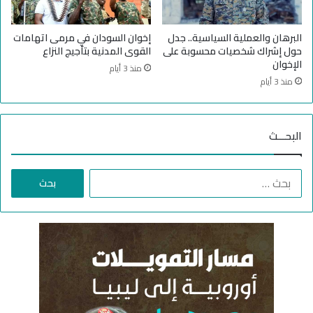
م
ا
ن
س
ا
ي
البرهان والعملية السياسية.. جدل
إخوان السودان في مرمى اتهامات
ط
أ
حول إشراك شخصيات محسوبة على
القوى المدنية بتأجيج النزاع
ق
م
الإخوان
منذ 3 أيام
ن
ت
منذ 3 أيام
ف
ح
و
ر
ذ
ك
البحـــث
ه
ا
ت
ا
ا
س
ل
ت
ب
خ
ح
ب
ث
ا
ع
ر
ن
ا
:
ت
ي
ة