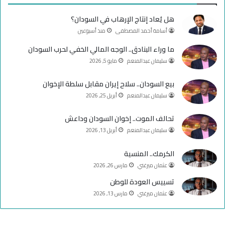
ب
u
ت
هل يُعاد إنتاج الإرهاب في السودان؟
و
T
ق
أسامة أحمد المصطفى
منذ أسبوعين
ك
u
ر
ما وراء البنادق.. الوجه المالي الخفي لحرب السودان
سليمان عبدالمنعم
مايو 5, 2026
b
ا
e
م
بيع السودان.. سلاح إيران مقابل سلطة الإخوان
سليمان عبدالمنعم
أبريل 25, 2026
تحالف الموت.. إخوان السودان وداعش
سليمان عبدالمنعم
أبريل 13, 2026
الكرمك.. المنسية
عثمان ميرغني
مارس 26, 2026
تسييس العودة للوطن
عثمان ميرغني
مارس 13, 2026