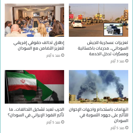
م
ا
و
ل
ا
ج
س
ي
ت
ش
ق
ف
ر
ي
تعزيزات عسكرية للجيش
إطلاق تحالف حقوقي إفريقي
ا
ت
السوداني.. مدرعات باكستانية
لتعزيز التضامن مع السودان
ر
د
ومسيّرات تدخل الخدمة
منذ 4 أيام
ا
م
منذ 3 أيام
ل
ي
ع
ر
م
ق
ل
ط
ي
ا
ة
ع
ا
ا
ل
ل
اتهامات باستخدام واجهات الإخوان
الحرب تعيد تشكيل التحالفات.. ما
ت
ت
للتأثير على جهود التسوية في
تأثير النفوذ الإيراني في السودان؟
ع
ع
السودان
منذ 5 أيام
ل
ل
منذ 5 أيام
ي
ي