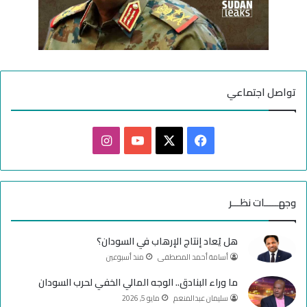
تواصل اجتماعي
ف
ا
ي
X
Y
ن
س
o
س
وجهـــــات نظـــر
ب
u
ت
هل يُعاد إنتاج الإرهاب في السودان؟
و
T
ق
أسامة أحمد المصطفى
منذ أسبوعين
ك
u
ر
ما وراء البنادق.. الوجه المالي الخفي لحرب السودان
سليمان عبدالمنعم
مايو 5, 2026
b
ا