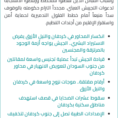
وشباب القبائل الذين تفطنوا للمخطط ورفضوا الاستجابة
لدعوات التجييش العبثي. مجدداً التزام حكومته بالوقوف
سداً منيعاً أمام خطط الفلول التدميرية لحماية أمن
واستقرار الإقليم من أجندات التنظيم.
انكسار المحاور في كردفان والنيل الأزرق يفرض
الاستيراد البشري.. الجيش يواجه أزمة الوجود
بالمرتزقة والمجنسين
قيادة الجيش تبدأ عملية تجنيس واسعة لمقاتلين
من جنوب السودان لتعويض الانهيار في محاور
كردفان
أرقام مقلقة.. موجات نزوح واسعة في كردفان
والنيل الأزرق
سقوط عشرات الضحايا في قصف استهدف
مناطق سكنية بكردفان
الإمدادات الطبية تصل إلى جنوب كردفان لتخفيف