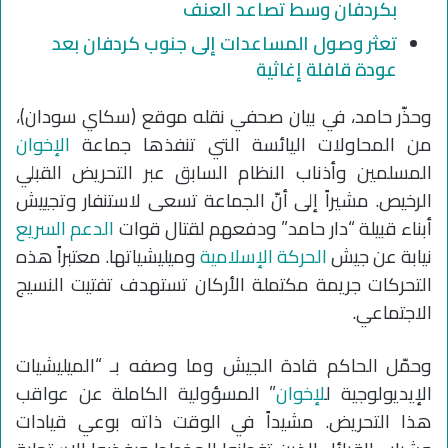
بكردفان وسط تصاعد العنف
تعثر وصول المساعدات إلى جنوب كردفان بعد
عودة قافلة إغاثية
وحذّر حامد، في بيان صحفي نقله موقع (سكاي سودان)،
من المحاولات اليائسة التي تنفذها جماعة
الإخوان
المسلمين وأذناب النظام السابق عبر التحريض القبلي
الرخيص. مشيراً إلى أنّ الجماعة تسعى لاستنفار وتجييش
أبناء قبيلة “دار حامد” ودفعهم لقتال قوات
الدعم السريع
نيابة عن جيش
الحركة الإسلامية
وميليشياتها. معتبراً هذه
التحركات جريمة مكتملة الأركان تستهدف تفتيت النسيج
الاجتماعي.
وحمّل الحاكم قادة الجيش وما وصفه بـ “الميليشيات
الإيديولوجية ل
لإخوان
” المسؤولية الكاملة عن عواقب
هذا التحريض. مشيداً في الوقت ذاته بوعي قيادات