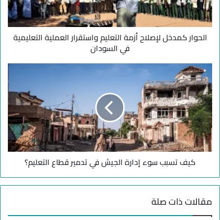
ك
م
د
الحوار كمدخل لإصلاح أزمة التعليم واستقرار العملية التعليمية
خ
ل
في السودان
ل
إ
ك
ص
ي
ل
ف
ا
ت
ح
س
أ
ب
ز
ب
م
س
ة
و
ا
كيف تسبب سوء إدارة الجيش في تدمير قطاع التعليم؟
ء
ل
إ
ت
د
ع
ا
مقالات ذات صلة
ل
ر
ي
ة