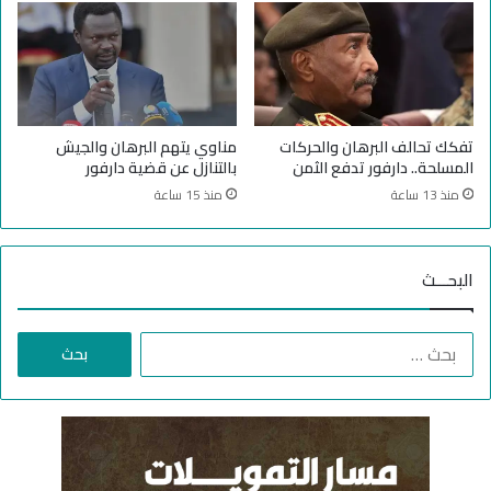
ع
ي
ة
ة
تفكك تحالف البرهان والحركات
مناوي يتهم البرهان والجيش
المسلحة.. دارفور تدفع الثمن
بالتنازل عن قضية دارفور
منذ 13 ساعة
منذ 15 ساعة
البحـــث
ا
ل
ب
ح
ث
ع
ن