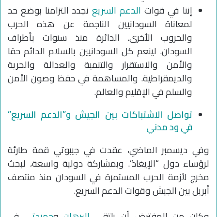
إننا في قوات
الدعم السريع
نجدد التزامنا بوضع حد
لمعاناة السودانيين الناجمة عن هذه الحرب
والحروب الأخرى. الدائرة منذ سنوات بأطراف
السودان. لينعم كل السودانيين بالسلام الدائم حقا
والأمن والاستقرار والتنمية والعدالة والحرية
والديمقراطية. والمساهمة في حفظ وصون الأمن
والسلم في الإقليم والعالم.
تواصل الاشتباكات بين الجيش و”الدعم السريع”
في ود مدني
وفي ديسمبر الماضي، عقدت في جيبوتي قمة طارئة
لرؤساء دول “الإيغاد”. وبمشاركة دولية واسعة، لبحث
مخرج لأزمة الحرب المستمرة في السودان منذ منتصف
أبريل بين الجيش وقوات الدعم السريع.
وكان من المفترض أن يلتقي
البرهان
و
حميدتي
في