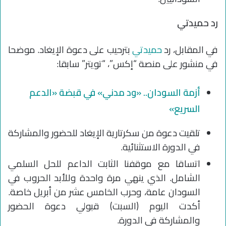
رد حميدتي
في المقابل، رد
حميدتي
بترحيب على دعوة الإيغاد. موضحا
في منشور على منصة “إكس”، “تويتر” سابقا:
أزمة السودان.. «ود مدني» في قبضة «الدعم
السريع»
تلقيت دعوة من سكرتارية الإيغاد للحضور والمشاركة
في الدورة الاستثنائية.
اتساقا مع موقفنا الثابت الداعم للحل السلمي
الشامل. الذي ينهي مرة واحدة وللأبد الحروب في
السودان عامة، وحرب الخامس عشر من أبريل خاصة.
أكدت اليوم (السبت) قبولي دعوة الحضور
والمشاركة في الدورة.