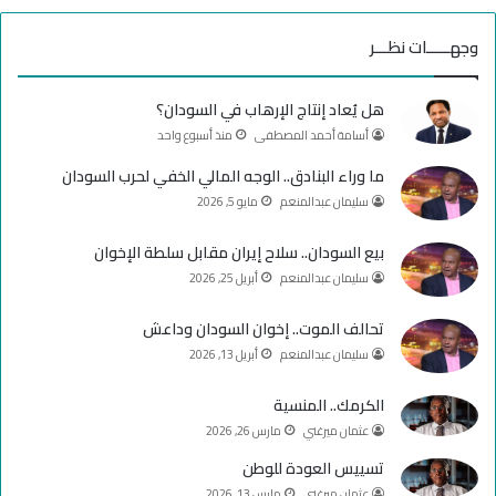
س
o
س
وجهـــــات نظـــر
ب
u
ت
هل يُعاد إنتاج الإرهاب في السودان؟
و
T
ق
أسامة أحمد المصطفى
منذ أسبوع واحد
ك
u
ر
ما وراء البنادق.. الوجه المالي الخفي لحرب السودان
سليمان عبدالمنعم
مايو 5, 2026
b
ا
e
م
بيع السودان.. سلاح إيران مقابل سلطة الإخوان
سليمان عبدالمنعم
أبريل 25, 2026
تحالف الموت.. إخوان السودان وداعش
سليمان عبدالمنعم
أبريل 13, 2026
الكرمك.. المنسية
عثمان ميرغني
مارس 26, 2026
تسييس العودة للوطن
عثمان ميرغني
مارس 13, 2026