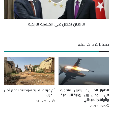
ر
ا
م
ن
خ
ي
ا
ح
و
البرهان يحصل على الجنسية التركية
ص
ف
ل
م
ع
ن
ل
مقالات ذات صلة
"
ى
ح
ا
ر
ل
ب
ج
أ
ن
ه
س
ل
ي
ي
ة
ة
ا
الطيران الحربي والبراميل المتفجرة
أم قرفة.. قرية سودانية تدفع ثمن
"
ل
في السودان.. بين الرواية الرسمية
الحرب
و
ت
والواقع الميداني
منذ 9 ساعات
ا
ر
منذ 8 ساعات
س
ك