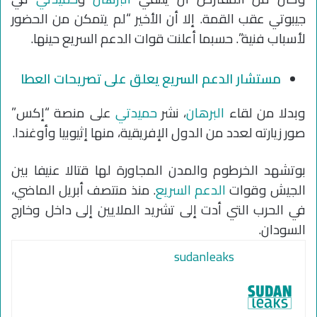
جيبوتي عقب القمة. إلا أن الأخير “لم يتمكن من الحضور
لأسباب فنية”. حسبما أعلنت قوات الدعم السريع حينها.
مستشار الدعم السريع يعلق على تصريحات العطا
وبدلا من لقاء
البرهان
، نشر
حميدتي
على منصة “إكس”
صور زيارته لعدد من الدول الإفريقية، منها إثيوبيا وأوغندا.
بوتشهد الخرطوم والمدن المجاورة لها قتالا عنيفا بين
الجيش وقوات
الدعم السريع
. منذ منتصف أبريل الماضي،
في الحرب التي أدت إلى تشريد الملايين إلى داخل وخارج
السودان.
sudanleaks