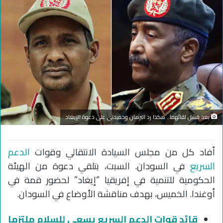
بعد فشل لقائهما.. هكذا رد البرهان وحميدتي على دعوة الإيغاد
أفاد كل من مجلس السيادة الانتقالي وقوات
الدعم
السريع
في السودان. السبت، بتلقي دعوة من الهيئة
الحكومية للتنمية في إفريقيا “إيغاد” لحضور قمة في
أوغندا. الخميس، بهدف مناقشة الأوضاع في السودان.
قائد قوات الدعم السريع يسعى للسلام ملتزما