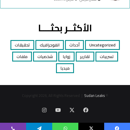
الأكثــر بحثــــا
Uncategorized
أحداث
انفوجرافيك
تحقيقات
تسريبات
تقارير
زوايا
شخصيات
ملفات
ميديا
Sudan Leaks
© Copyright 2026, All Rights Reserved |
‫X
فيسبوك
‫YouTube
انستقرام