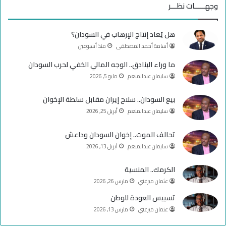
س
o
س
وجهـــــات نظـــر
ب
u
ت
هل يُعاد إنتاج الإرهاب في السودان؟
و
T
ق
أسامة أحمد المصطفى
منذ أسبوعين
ك
u
ر
ما وراء البنادق.. الوجه المالي الخفي لحرب السودان
سليمان عبدالمنعم
مايو 5, 2026
b
ا
e
م
بيع السودان.. سلاح إيران مقابل سلطة الإخوان
سليمان عبدالمنعم
أبريل 25, 2026
تحالف الموت.. إخوان السودان وداعش
سليمان عبدالمنعم
أبريل 13, 2026
الكرمك.. المنسية
عثمان ميرغني
مارس 26, 2026
تسييس العودة للوطن
عثمان ميرغني
مارس 13, 2026