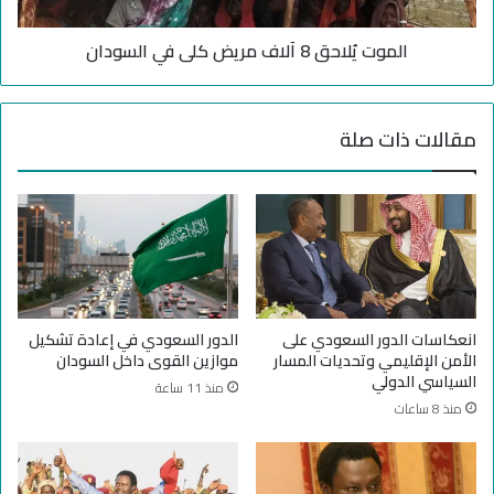
ر
ا
ط
ح
و
الموت يُلاحق 8 آلاف مريض كلى في السودان
ق
م
8
:
آ
ر
ل
مقالات ذات صلة
م
ا
ز
ف
ت
م
ا
ر
ر
ي
ي
ض
خ
ك
ي
ل
ل
ى
انعكاسات الدور السعودي على
الدور السعودي في إعادة تشكيل
أ
ف
الأمن الإقليمي وتحديات المسار
موازين القوى داخل السودان
ث
ي
السياسي الدولي
منذ 11 ساعة
ر
ا
منذ 8 ساعات
ا
ل
ل
س
ح
و
ر
د