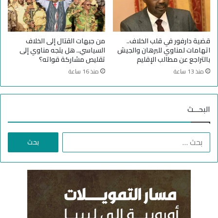
ب
ا
ا
ن
ل
ح
قضية دارفور في قلب الخلاف..
من جبهات القتال إلى الخلاف
ا
اتهامات لمناوي للبرهان والجيش
السياسي.. هل يتجه مناوي إلى
ل
بالتراجع عن مطالب الإقليم
تقليص مشاركة قواته؟
ي
منذ 13 ساعة
منذ 16 ساعة
ة
"
البحـــث
ا
ل
ب
ح
ث
ع
ن
: