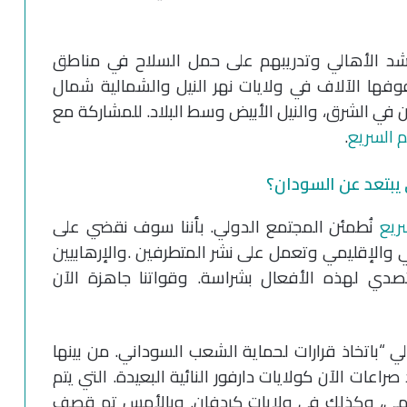
شد الأهالي وتدريبهم على حمل السلاح في مناطق
ها الآلاف في ولايات نهر النيل والشمالية شمال
في الشرق، والنيل الأبيض وسط البلاد. للمشاركة مع
 السريع
.
 يبتعد عن السودان؟
ريع
نُطمئن المجتمع الدولي. بأننا سوف نقضي على
ي والإقليمي وتعمل على نشر المتطرفين .والإرهابيين
صدي لهذه الأفعال بشراسة. وقواتنا جاهزة الآن
“باتخاذ قرارات لحماية الشعب السوداني. من بينها
عات الآن كولايات دارفور النائية البعيدة. التي يتم
مي، وكذلك في ولايات كردفان. وبالأمس تم قصف