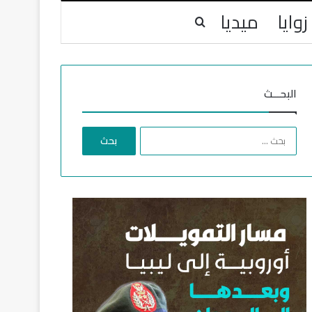
زوايا
ميديا
بحث عن
البحـــث
ا
ل
ب
ح
ث
ع
ن
: