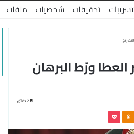
تسريبات
تحقيقات
شخصيات
ملفات
التصريح
 العطا ورّط البرهان
2 دقائق
‫Pocket
Odnoklassniki