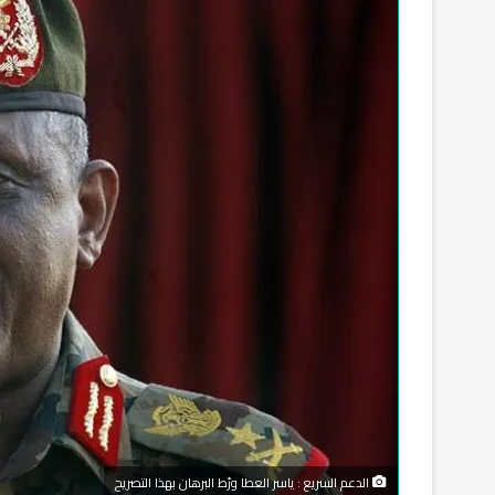
الدعم السريع : ياسر العطا ورّط البرهان بهذا التصريح