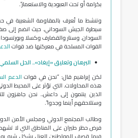
بكرامة أو تحت العبودية والاستعمار”.
وتنشط ما تُعرف بالمقاومة الشعبية في ح
سيطرة الجيش السوداني. حيث انضم إلى صفوف
السودان. وسنار والقضارف وكسلا وبورتسودان 
القوات المسلحة في معركتها ضد قوات
الدعم
البرهان وتعليق «إيغاد».. الحل السلمي
لكن إبراهيم قال: “نحن في قوات
الدعم الس
هذه المحاولات. التي تؤثر على المحيط الدول
الذين ينتمون إلى داعش.. نحن جاهزون للت
وستلاحقهم أينما وجدوا”.
وطالب المجتمع الدولي ومجلس الأمن الدولي 
فرض حظر طيران على المناطق التي لا تشهد صرا
فيها قصف المواطنين العزل بشكل شبه يو