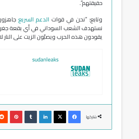
حقيقتهم”.
وتابع: “نحن في قوات
الدعم السريع
جاهزون 
نستهدف الشعب السوداني في أي بقعة جغراف
يقودون هذه الحرب ويصبّون الزيت على النار لاست
sudanleaks
فيسبوك
‫X
لينكدإن
‏Tumblr
بينتيريست
شاركها