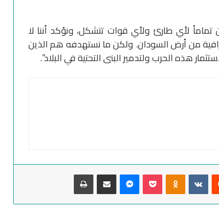
تماماً لأي طارئ ولأي قوات تتشكل، ونؤكد أننا لا
ية من أرض السودان. ولكن ما نستهدفه هم الذين
ثمار هذه الحرب ولتدمير البنى التحتية في البلاد”.
‏Reddit
‏VKontakte
Odnoklassniki
‫Pocket
ماسنجر
مشاركة عبر البريد
طباعة