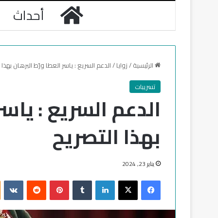
الرئيسية
أحداث
الرئيسية
/
زوايا
/
الدعم السريع : ياسر العطا ورّط البرهان بهذا 
تسريبات
الدعم السريع : ياسر
بهذا التصريح
يناير 23, 2024
فيسبوك
‫X
لينكدإن
‏Tumblr
بينتيريست
‏Reddit
‏VKontakte