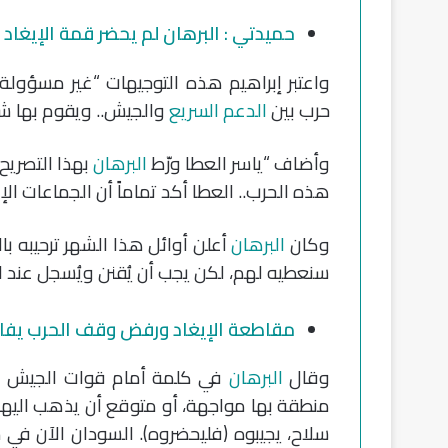
حميدتي : البرهان لم يحضر قمة الإيغاد 
واعتبر إبراهيم هذه التوجيهات “غير مسؤولة،
حرب بين
الدعم السريع
والجيش.. ويقوم بها 
وأضاف “ياسر العطا ورّط
البرهان
بهذا التصريح
هذه الحرب.. العطا أكد تماماً أن الجماعات ال
وكان
البرهان
أعلن أوائل هذا الشهر ترحيبه با
سنعطيه لهم، لكن يجب أن يُقنن ويُسجل عند ال
مقاطعة الإيغاد ورفض وقف الحرب يفاق
وقال
البرهان
في كلمة أمام قوات الجيش في
منطقة بها مواجهة، أو متوقع أن يذهب اليها
سلاح، يجيبوه (فليحضروه). السودان الآن في