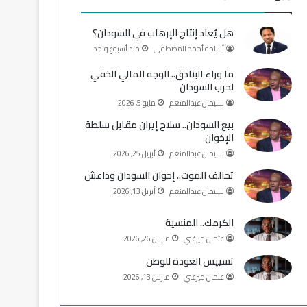
و
T
ق
هل يُعاد إنتاج الإرهاب في السودان؟
ك
u
ر
أسامة أحمد المصطفى
منذ أسبوع واحد
b
ا
ما وراء البنادق.. الوجه المالي الخفي
لحرب السودان
e
م
سليمان عبدالمنعم
مايو 5, 2026
بيع السودان.. سلاح إيران مقابل سلطة
الإخوان
سليمان عبدالمنعم
أبريل 25, 2026
تحالف الموت.. إخوان السودان وداعش
سليمان عبدالمنعم
أبريل 13, 2026
الكرمك.. المنسية
عثمان ميرغني
مارس 26, 2026
تسييس العودة للوطن
عثمان ميرغني
مارس 13, 2026