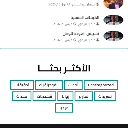
سليمان عبدالمنعم
أبريل 13, 2026
الكرمك.. المنسية
عثمان ميرغني
مارس 26, 2026
تسييس العودة للوطن
عثمان ميرغني
مارس 13, 2026
الأكثــر بحثــــا
Uncategorized
أحداث
انفوجرافيك
تحقيقات
تسريبات
تقارير
زوايا
شخصيات
ملفات
ميديا