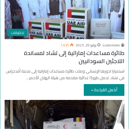
تحقيقات
sudanleaks
يوليو 29, 2023
1٬635
طائرة مساعدات إماراتية إلى تشاد لمساندة
اللاجئين السودانيين
استمرارا لدورها الإنساني وصلت طائرة مساعدات إماراتية إلى مدينة أمدجراس
في تشاد. تحمل طرودًا غذائية مقدمة من هيئة الهلال الأحمر…
أكمل القراءة »