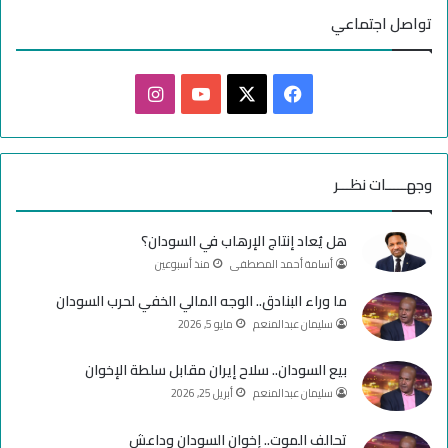
تواصل اجتماعي
ف
ا
ي
X
Y
ن
س
o
س
وجهـــــات نظـــر
ب
u
ت
هل يُعاد إنتاج الإرهاب في السودان؟
و
T
ق
أسامة أحمد المصطفى
منذ أسبوعين
ك
u
ر
ما وراء البنادق.. الوجه المالي الخفي لحرب السودان
سليمان عبدالمنعم
مايو 5, 2026
b
ا
e
م
بيع السودان.. سلاح إيران مقابل سلطة الإخوان
سليمان عبدالمنعم
أبريل 25, 2026
تحالف الموت.. إخوان السودان وداعش