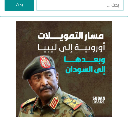
ا
ل
ب
ح
ث
ع
ن
: