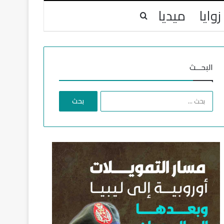
زوايا
ميديا
بحث عن
البحـــث
ا
ل
ب
ح
ث
ع
ن
: