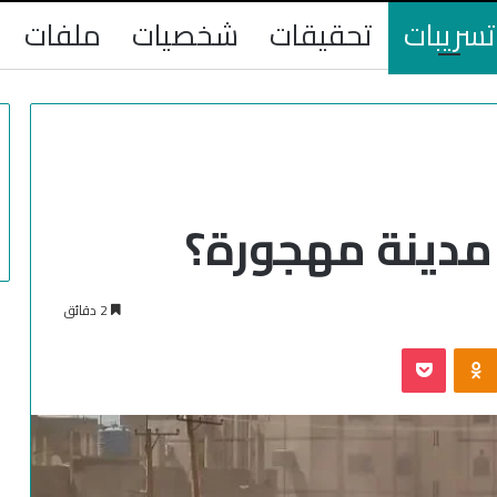
تسريبات
تحقيقات
شخصيات
ملفات
مدينة مهجورة؟
2 دقائق
‫Pocket
Odnoklassniki