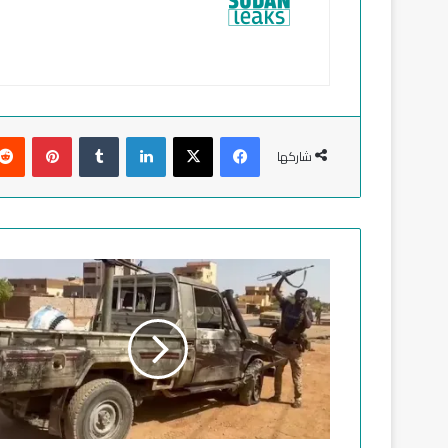
فيسبوك
‫X
لينكدإن
‏Tumblr
بينتيريست
شاركها
ا
ل
س
و
د
ا
ن
.
.