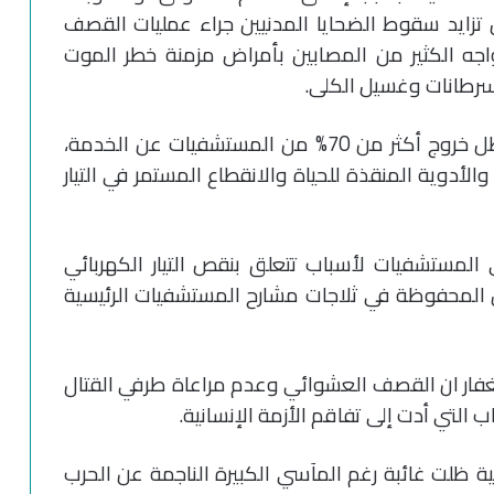
زايد سقوط الضحايا المدنيين جراء عمليات القصف
واجه الكثير من المصابين بأمراض مزمنة خطر الموت
رطانات وغسيل الكلى.
ويواجه القطاع الصحي صعوبات كبيرة في ظل خروج أكثر من 70% من المستشفيات عن الخدمة،
لأدوية المنقذة للحياة والانقطاع المستمر في التيار
ي المستشفيات لأسباب تتعلق بنقص التيار الكهربائي
 المحفوظة في ثلاجات مشارح المستشفيات الرئيسية
لغفار ان القصف العشوائي وعدم مراعاة طرفي القتال
التي أدت إلى تفاقم الأزمة الإنسانية.
نية ظلت غائبة رغم المآسي الكبيرة الناجمة عن الحرب