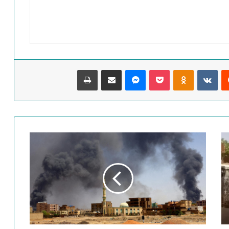
‏Reddit
‏VKontakte
Odnoklassniki
‫Pocket
ماسنجر
مشاركة عبر البريد
طباعة
ا
ش
ت
ب
ا
ك
ا
ت
ب