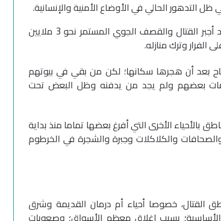
ل التدهور الحالي في الأوضاع الأمنية والإنسانية.
وبحسب تقديرات منظمة الهجرة الدولية فقد أجبر القتال والقصف الجوي المستمر نحو 3 ملايين
ح بعد أن هجرها سكانها؛ لكن من بقي في بيوتهم
 مات بعضهم ولم يجد من يدفنه وظل البعض تحت
طق بالأحياء الأخرى التي أفرغ بعضها تماما منذ بداية
 والصحافات والكلاكلات وجبرة والشجرة في الخرطوم
طق القتال، خصوصا أحياء أم درمان القديمة وشرق
 الأساسية؛ بسبب إغلاق معظم الأسواق؛ وصعوبات