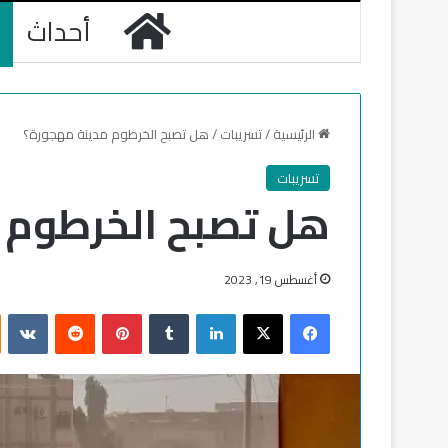
الرئيسية
أحداث
الرئيسية
/
تسريبات
/
هل تصبح الخرطوم مدينة مهجورة؟
تسريبات
هل تصبح الخرطوم 
أغسطس 19, 2023
فيسبوك
‫X
لينكدإن
‏Tumblr
بينتيريست
‏Reddit
‏VKontakte