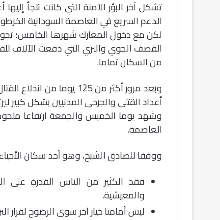
تشكل آخر البؤر الآمنة التي كانت تلجأ إليها
الدعم السريع في العاصمة السودانية الخرطوم
لكن مع دخول المعارك شهرها الخامس؛ تحولت
القصف الجوي والبري التي دفعت الآلاف للفرا
من السكان تماما.
وبعد مرور أكثر من 125 يوما
أعداد القتلى والجرحى المدنيين بشكل كبير ليرتفع إج
وشهد يوما الخميس والجمعة ارتفاعا ملحوظا
العاصمة.
ووفقا للصادق الشيخ، وهو أحد سكان الأحياء 
فقد الكثير من الناس القدرة على ا
والمعيشية.
ليس أمامنا خيار آخر سوى الرضوخ لقرار ال