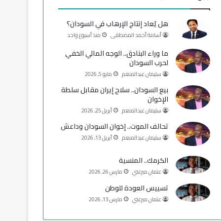
و
T
ق
هل يُعاد إنتاج الإرهاب في السودان؟
ك
u
ر
أسامة أحمد المصطفى
منذ أسبوع واحد
b
ا
ما وراء البنادق.. الوجه المالي الخفي
لحرب السودان
e
م
سليمان عبدالمنعم
مايو 5, 2026
بيع السودان.. سلاح إيران مقابل سلطة
الإخوان
سليمان عبدالمنعم
أبريل 25, 2026
تحالف الموت.. إخوان السودان وداعش
سليمان عبدالمنعم
أبريل 13, 2026
الكرمك.. المنسية
عثمان ميرغني
مارس 26, 2026
تسييس العودة للوطن
عثمان ميرغني
مارس 13, 2026