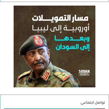
ب
ح
ا
ث
ل
ع
س
ن
و
:
د
ا
ن
تواصل اجتماعي