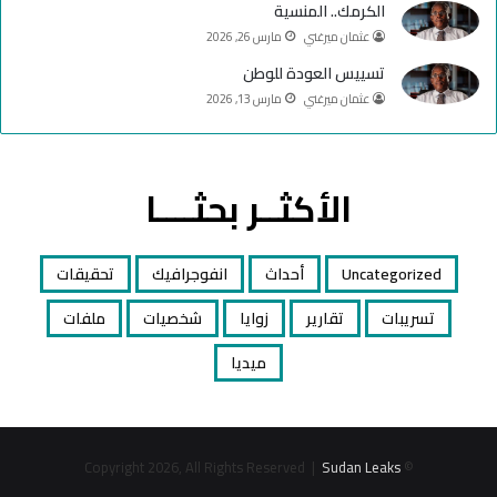
الكرمك.. المنسية
عثمان ميرغني
مارس 26, 2026
تسييس العودة للوطن
عثمان ميرغني
مارس 13, 2026
الأكثــر بحثــــا
Uncategorized
أحداث
انفوجرافيك
تحقيقات
تسريبات
تقارير
زوايا
شخصيات
ملفات
ميديا
Sudan Leaks
© Copyright 2026, All Rights Reserved |