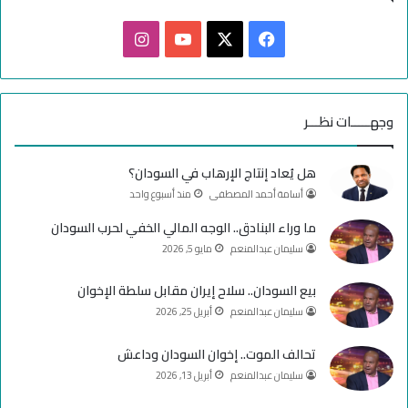
ف
ا
ي
X
Y
ن
س
o
س
وجهـــــات نظـــر
ب
u
ت
هل يُعاد إنتاج الإرهاب في السودان؟
و
T
ق
أسامة أحمد المصطفى
منذ أسبوع واحد
ك
u
ر
ما وراء البنادق.. الوجه المالي الخفي لحرب السودان
سليمان عبدالمنعم
مايو 5, 2026
b
ا
e
م
بيع السودان.. سلاح إيران مقابل سلطة الإخوان
سليمان عبدالمنعم
أبريل 25, 2026
تحالف الموت.. إخوان السودان وداعش
سليمان عبدالمنعم
أبريل 13, 2026