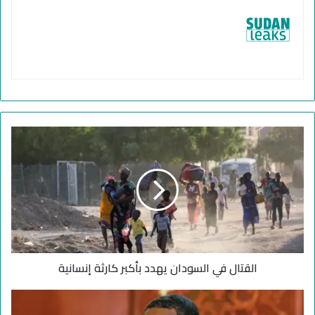
ا
ل
ق
ت
ا
ل
ف
ي
ا
القتال في السودان يهدد بأكبر كارثة إنسانية
ل
س
و
ح
د
م