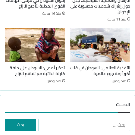
البرهان والعملية السياسية.. جدل
إخوان السودان في مرمى اتهامات
ي
ق
حول إشراك شخصيات محسوبة على
القوى المدنية بتأجيج النزاع
ة
ت
الإخوان
منذ 16 ساعة
ا
منذ 11 ساعة
ل
خ
ل
ا
ل
ا
ل
ه
الأغذية العالمي: السودان في قلب
تحذير أممي: السودان على حافة
د
أكبر أزمة جوع عالمية
كارثة غذائية مع تفاقم النزاع
ن
منذ يومين
منذ يومين
ة
ا
ل
البحـــث
ج
د
ي
ا
د
ل
ة
ب