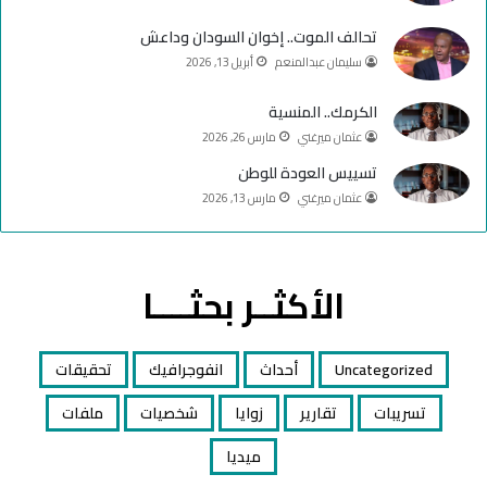
تحالف الموت.. إخوان السودان وداعش
سليمان عبدالمنعم
أبريل 13, 2026
الكرمك.. المنسية
عثمان ميرغني
مارس 26, 2026
تسييس العودة للوطن
عثمان ميرغني
مارس 13, 2026
الأكثــر بحثــــا
Uncategorized
أحداث
انفوجرافيك
تحقيقات
تسريبات
تقارير
زوايا
شخصيات
ملفات
ميديا