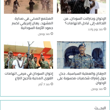
ا
إ
ن
خ
ي
و
الإخوان وجنرالات السودان.. من
المجتمع المدني في صدارة
ا
ا
التحالف إلى تبادل الاتهامات؟
المشهد.. رهان إفريقي لكسر
أ
ن
جمود الأزمة السودانية
منذ يوم واحد
ي
و
منذ يومين
ا
ا
م
ل
اً
ح
ل
ر
م
ك
غ
ة
ا
ا
د
ل
البرهان والعملية السياسية.. جدل
إخوان السودان في مرمى اتهامات
ر
إ
حول إشراك شخصيات محسوبة على
القوى المدنية بتأجيج النزاع
ة
س
الإخوان
منذ 3 أيام
ا
ل
منذ يومين
ل
ا
ب
م
ل
ي
البحـــث
ا
ة