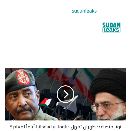
sudanleaks
ت
و
ت
ر
م
ت
ص
ا
ع
توتر متصاعد: طهران تمهل دبلوماسيا سودانيا أياماً لمغادرة
د