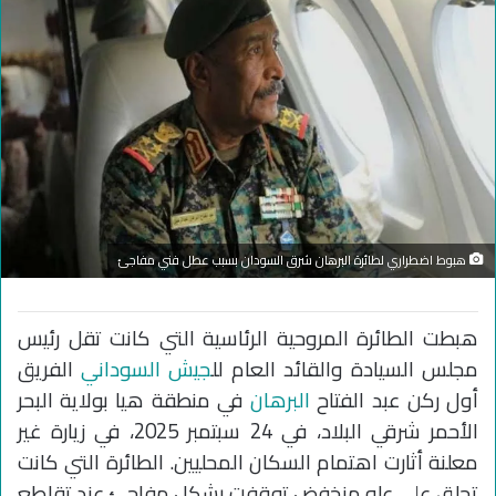
هبوط اضطراري لطائرة البرهان شرق السودان بسبب عطل فني مفاجئ
هبطت الطائرة المروحية الرئاسية التي كانت تقل رئيس
مجلس السيادة والقائد العام لل
جيش السوداني
الفريق
أول ركن عبد الفتاح
البرهان
في منطقة هيا بولاية البحر
الأحمر شرقي البلاد، في 24 سبتمبر 2025، في زيارة غير
معلنة أثارت اهتمام السكان المحليين. الطائرة التي كانت
تحلق على علو منخفض توقفت بشكل مفاجئ عند تقاطع