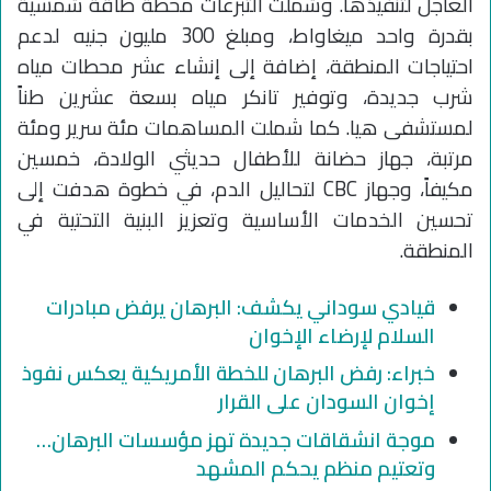
العاجل لتنفيذها. وشملت التبرعات محطة طاقة شمسية
بقدرة واحد ميغاواط، ومبلغ 300 مليون جنيه لدعم
احتياجات المنطقة، إضافة إلى إنشاء عشر محطات مياه
شرب جديدة، وتوفير تانكر مياه بسعة عشرين طناً
لمستشفى هيا. كما شملت المساهمات مئة سرير ومئة
مرتبة، جهاز حضانة للأطفال حديثي الولادة، خمسين
مكيفاً، وجهاز CBC لتحاليل الدم، في خطوة هدفت إلى
تحسين الخدمات الأساسية وتعزيز البنية التحتية في
المنطقة.
قيادي سوداني يكشف: البرهان يرفض مبادرات
السلام لإرضاء الإخوان
خبراء: رفض البرهان للخطة الأمريكية يعكس نفوذ
إخوان السودان على القرار
موجة انشقاقات جديدة تهز مؤسسات البرهان…
وتعتيم منظم يحكم المشهد