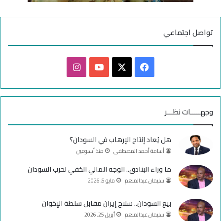
ه
ا
ب
تواصل اجتماعي
ف
ا
ي
X
Y
ن
س
o
س
وجهـــــات نظـــر
ب
u
ت
هل يُعاد إنتاج الإرهاب في السودان؟
و
T
ق
أسامة أحمد المصطفى
منذ أسبوعين
ك
u
ر
ما وراء البنادق.. الوجه المالي الخفي لحرب السودان
سليمان عبدالمنعم
مايو 5, 2026
b
ا
e
م
بيع السودان.. سلاح إيران مقابل سلطة الإخوان
سليمان عبدالمنعم
أبريل 25, 2026