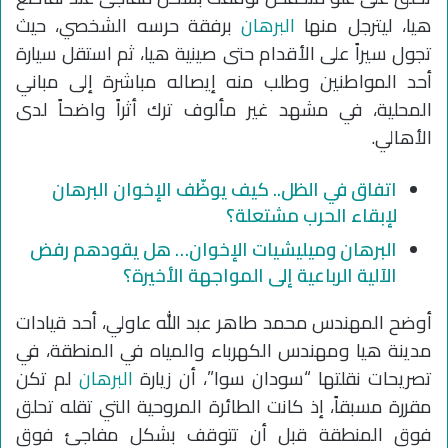
هيا، ليترجل منها
البرهان
برفقة حرسه الشخصي، حيث
تجول سيراً على الأقدام حتى صينية هيا، ثم استقل سيارة
أحد المواطنين وطلب منه إيصاله مباشرة إلى مباني
المحلية، في مشهد غير مألوف ترك أثراً واضحاً لدى
الأهالي.
اتفاق في الظل.. كيف يوظّف الإخوان البرهان
لإبقاء الحرب مشتعلة؟
البرهان وميليشيات الإخوان… هل يقودهم رفض
الآلية الرباعية إلى المواجهة الأخيرة؟
أوضح المهندس محمد طاهر عبد الله عاولي، أحد قيادات
مدينة هيا ومهندس الكهرباء والمياه في المنطقة، في
تصريحات نقلتها “سودان سوا”، أن زيارة
البرهان
لم تكن
مقررة مسبقاً، إذ كانت الطائرة المروحية التي تقله تحلق
فوق المنطقة قبل أن تتوقف بشكل مفاجئ فوق