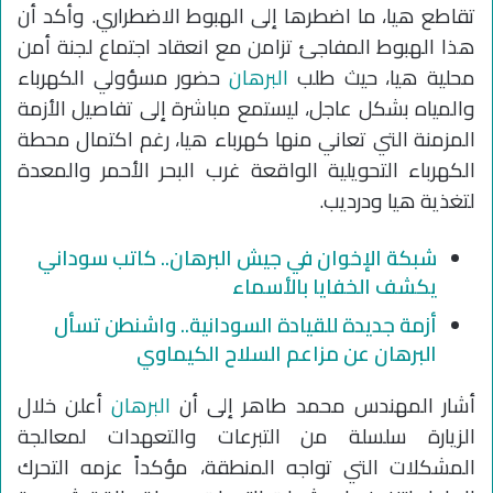
تقاطع هيا، ما اضطرها إلى الهبوط الاضطراري. وأكد أن
هذا الهبوط المفاجئ تزامن مع انعقاد اجتماع لجنة أمن
محلية هيا، حيث طلب
البرهان
حضور مسؤولي الكهرباء
والمياه بشكل عاجل، ليستمع مباشرة إلى تفاصيل الأزمة
المزمنة التي تعاني منها كهرباء هيا، رغم اكتمال محطة
الكهرباء التحويلية الواقعة غرب البحر الأحمر والمعدة
لتغذية هيا ودرديب.
شبكة الإخوان في جيش البرهان.. كاتب سوداني
يكشف الخفايا بالأسماء
أزمة جديدة للقيادة السودانية.. واشنطن تسأل
البرهان عن مزاعم السلاح الكيماوي
أشار المهندس محمد طاهر إلى أن
البرهان
أعلن خلال
الزيارة سلسلة من التبرعات والتعهدات لمعالجة
المشكلات التي تواجه المنطقة، مؤكداً عزمه التحرك