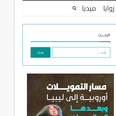
زوايا
ميديا
بحث عن
البحـــث
ا
ل
ب
ح
ث
ع
ن
: