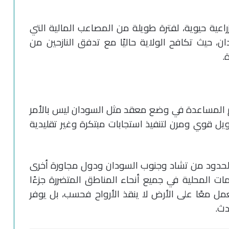
اعية حيوية، لفترة طويلة من المصاعب المالية التي
، حيث تكافح الولاية حاليًا مع تدفق النازحين من
.
يم المساعدة في وضع معقد مثل السودان ليس بالأمر
يل قوي ومرن لتنفيذ استجابات مبتكرة وغير تقليدية
 الحدود من تشاد وجنوب السودان ودول مجاورة أخرى
ات المحلية في جميع أنحاء المناطق المتضررة جزءًا
مل معًا على الأرض لا ينقذ الأرواح فحسب، بل يوفر
دث.