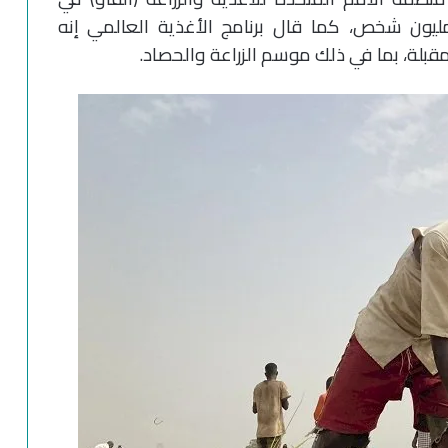
زيع الطارئ للبذور لتغطية احتياجات 15 مليون شخص، كما قال برنامج الأغذية العالمي إنه
قبلة، بما في ذلك موسم الزراعة والحصاد.