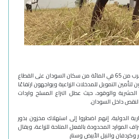
ووفقًا لمنظمة الأغذية والزراعة، يعتمد ما يقرب من 65 في المائة من سكان السودان على القطاع
لتأمين التمويل للمدخلات الزراعية ويواجهون ارتفاعًا
 الحشرية والوقود، حيث عطل النزاع المسلح واردات
 النقص داخل السودان.
بارية الدولية، إنهم اضطروا إلى استهلاك مخزون بذور
زاف الموارد المحدودة بالفعل المتاحة للزراعة، ويقال
كردفان والنيل الأبيض وسنار.