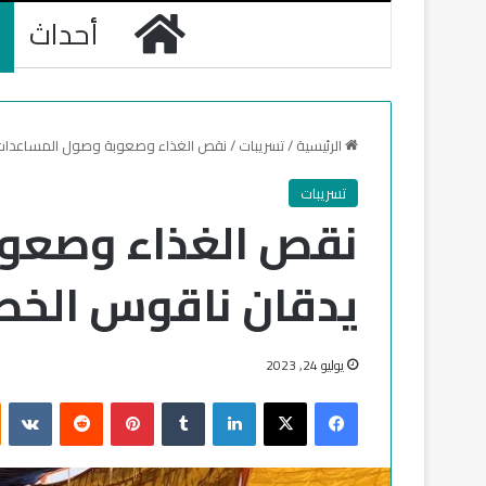
الرئيسية
أحداث
الرئيسية
/
تسريبات
/
نقص الغذاء وصعوبة وصول المساعدات 
تسريبات
نقص الغذاء وصعو
يدقان ناقوس الخط
يوليو 24, 2023
فيسبوك
‫X
لينكدإن
‏Tumblr
بينتيريست
‏Reddit
‏VKontakte