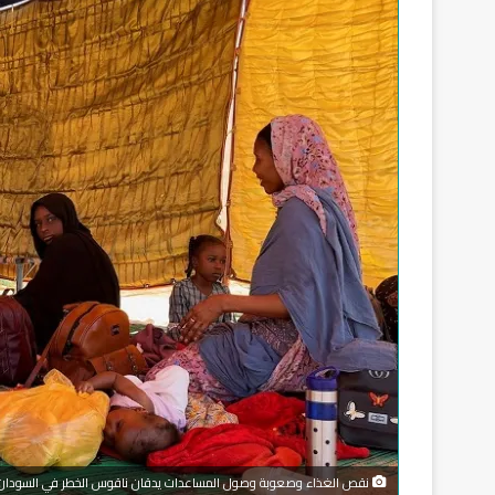
نقص الغذاء وصعوبة وصول المساعدات يدقان ناقوس الخطر في السودان