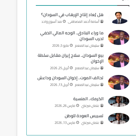
و
T
ق
هل يُعاد إنتاج الإرهاب في السودان؟
ك
u
ر
أسامة أحمد المصطفى
منذ أسبوع واحد
b
ا
ما وراء البنادق.. الوجه المالي الخفي
لحرب السودان
e
م
سليمان عبدالمنعم
مايو 5, 2026
بيع السودان.. سلاح إيران مقابل سلطة
الإخوان
سليمان عبدالمنعم
أبريل 25, 2026
تحالف الموت.. إخوان السودان وداعش
سليمان عبدالمنعم
أبريل 13, 2026
الكرمك.. المنسية
عثمان ميرغني
مارس 26, 2026
تسييس العودة للوطن
عثمان ميرغني
مارس 13, 2026