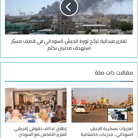
ل
ر
ج
ي
ي
ر
ش
م
ا
ي
ل
د
س
تقارير ميدانية ترجّح تورط الجيش السوداني في قصف مسيّر
ا
و
ن
استهدف مدنيين بكتم
د
ي
ا
ة
ن
ت
مقالات ذات صلة
ي
ر
ب
جّ
ا
ح
س
ت
ت
و
خ
ر
د
ط
ا
ا
م
ل
تعزيزات عسكرية للجيش
إطلاق تحالف حقوقي إفريقي
ا
ج
السوداني.. مدرعات باكستانية
لتعزيز التضامن مع السودان
ل
ي