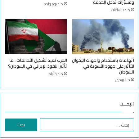
ومسيّرات تدخل الخدمة
منذ يوم واحد
ط
ش
منذ 9 ساعات
ا
ا
ئ
ل
ر
س
ا
و
ت
د
ا
ا
ل
ن
م
ي
اتهامات باستخدام واجهات الإخوان
الحرب تعيد تشكيل التحالفات.. ما
س
ف
للتأثير على جهود التسوية في
تأثير النفوذ الإيراني في السودان؟
يّ
ي
السودان
منذ 3 أيام
ر
ق
منذ يومين
ة
ص
ف
ف
ي
م
البحـــث
ا
س
س
يّ
ت
ر
ا
ه
ا
ل
د
س
ب
ا
ت