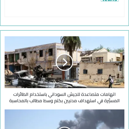
ا
ت
ه
ا
م
ا
ت
م
ت
اتهامات متصاعدة للجيش السوداني باستخدام الطائرات
ص
ا
المسيّرة في استهداف مدنيين بكتم وسط مطالب بالمحاسبة
ع
د
ت
ة
ق
ل
ا