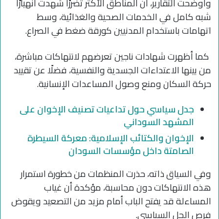
وأوضحت التقارير، أن المناطق الأكثر تضررًا شهدت انهيارًا
شبه كامل في الخدمات الصحية والغذائية، وسط
اتهامات باستخدام المدنيين كورقة ضغط في الصراع.
كما أظهرت شهادات ناجين تعرضهم لانتهاكات مباشرة،
من بينها الاعتداءات الجسدية والنفسية، فضلًا عن تقييد
حركة السكان ومنع وصول المساعدات الإنسانية.
جدل سياسي حول تداعيات تصنيف الإخوان على
المشهد السوداني
الإخوان والكتائب الإسلامية: معركة السيطرة
الصامتة داخل مؤسسات السودان
وفي السياق ذاته، حذرت المنظمات من خطورة استمرار
هذه الانتهاكات دون محاسبة، مؤكدة أن غياب
المساءلة قد يفتح الباب أمام مزيد من التصعيد ويقوض
فرص الحل السياسي.