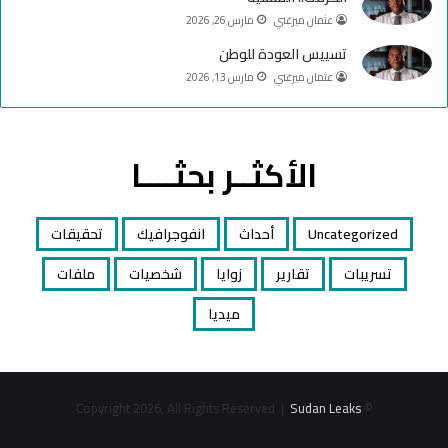
عثمان ميرغني
مارس 26, 2026
تسييس العودة للوطن
عثمان ميرغني
مارس 13, 2026
الأكثــر بحثــــا
Uncategorized
أحداث
انفوجرافيك
تحقيقات
تسريبات
تقارير
زوايا
شخصيات
ملفات
ميديا
Sudan Leaks
© Copyright 2026, All Rights Reserved |