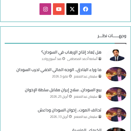
ل
م
ف
ا
ح
ي
X
Y
ن
ا
س
س
o
س
ب
وجهـــــات نظـــر
ة
ب
u
ت
هل يُعاد إنتاج الإرهاب في السودان؟
و
T
ق
أسامة أحمد المصطفى
منذ أسبوع واحد
ك
u
ر
ما وراء البنادق.. الوجه المالي الخفي لحرب السودان
سليمان عبدالمنعم
مايو 5, 2026
b
ا
e
م
بيع السودان.. سلاح إيران مقابل سلطة الإخوان
سليمان عبدالمنعم
أبريل 25, 2026
تحالف الموت.. إخوان السودان وداعش
سليمان عبدالمنعم
أبريل 13, 2026
الكرمك.. المنسية