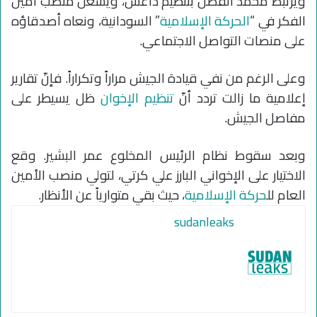
ويرتبط محمد الفضل بتنظيم داعش، ويشغل منصب أمين
الفكر في “
الحركة الإسلامية
” السودانية، ونعاه أصدقاؤه
على منصات التواصل الاجتماعي.
وعلى الرغم من نفي قيادة الجيش مراراً وتكراراً. فإنّ تقارير
إعلامية ما زالت تردد أنّ
تنظيم الإخوان
ظل يسيطر على
مفاصل الجيش.
وبعد سقوط نظام الرئيس المخلوع عمر البشير. وقع
الاختيار على الإخواني البارز علي كرتي، لتولي منصب الأمين
العام لل
حركة الإسلامية
، حيث بقي متوارياً عن الأنظار.
sudanleaks