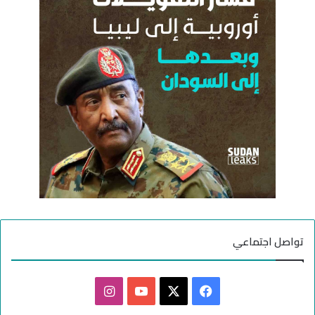
ن
ل
:
ا
ل
س
و
د
ا
ن
تواصل اجتماعي
ف
ا