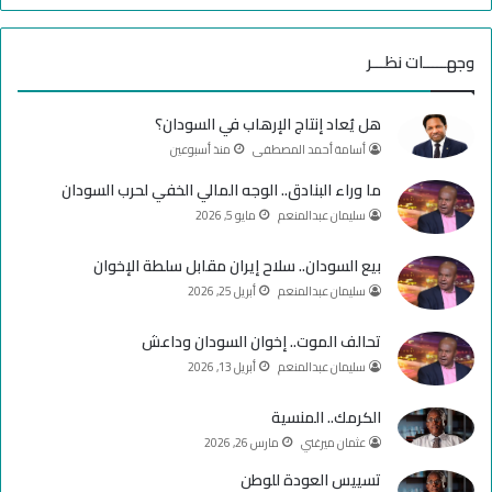
ي
X
Y
ن
س
o
س
وجهـــــات نظـــر
ب
u
ت
هل يُعاد إنتاج الإرهاب في السودان؟
و
T
ق
أسامة أحمد المصطفى
منذ أسبوعين
ك
u
ر
ما وراء البنادق.. الوجه المالي الخفي لحرب السودان
سليمان عبدالمنعم
مايو 5, 2026
b
ا
e
م
بيع السودان.. سلاح إيران مقابل سلطة الإخوان
سليمان عبدالمنعم
أبريل 25, 2026
تحالف الموت.. إخوان السودان وداعش
سليمان عبدالمنعم
أبريل 13, 2026
الكرمك.. المنسية
عثمان ميرغني
مارس 26, 2026
تسييس العودة للوطن