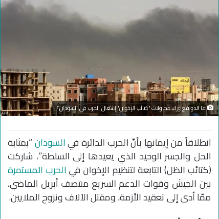
ما الدوافع وراء محاولات 'كتائب الإخوان' إشعال الحرب في السودان؟
انطلاقاً من إيمانها بأنّ الحرب الدائرة في
السودان
“بمثابة
الحل والجسر الوحيد الذي يعيدها إلى السلطة”، شاركت
(كتائب الظل) التابعة لتنظيم الإخوان في
الحرب المستمرة
بين الجيش وقوات الدعم السريع منتصف أبريل الماضي،
ممّا أدى إلى تعقيد الأزمة، ومقتل الآلاف ونزوح الملايين.