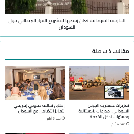
ت
ي
ت
ة
س
ا
ا
الخارجية السودانية تعلن رفضها لمشروع القرار البريطاني حول
ل
ر
س
السودان
ع
و
و
د
ا
ا
مقالات ذات صلة
ل
ن
م
ي
د
ة
ن
ت
ي
ع
و
ل
ن
ن
ي
ر
د
ف
تعزيزات عسكرية للجيش
إطلاق تحالف حقوقي إفريقي
ف
ض
السوداني.. مدرعات باكستانية
لتعزيز التضامن مع السودان
ع
ه
ومسيّرات تدخل الخدمة
منذ 5 أيام
و
ا
منذ 4 أيام
ن
ل
ا
م