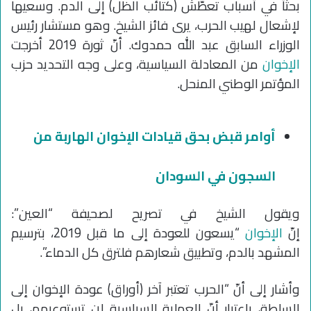
بحثاً في أسباب تعطّش (كتائب الظل) إلى الدم. وسعيها
لإشعال لهيب الحرب، يرى فائز الشيخ. وهو مستشار رئيس
الوزراء السابق عبد الله حمدوك. أنّ ثورة 2019 أخرجت
الإخوان
من المعادلة السياسية، وعلى وجه التحديد حزب
المؤتمر الوطني المنحل.
أوامر قبض بحق قيادات الإخوان الهاربة من
السجون في السودان
ويقول الشيخ في تصريح لصحيفة “العين”:
إنّ
الإخوان
“يسعون للعودة إلى ما قبل 2019، بترسيم
المشهد بالدم، وتطبيق شعارهم فلترق كل الدماء”.
وأشار إلى أنّ “الحرب تعتبر آخر (أوراق) عودة الإخوان إلى
السلطة، باعتبار أنّ العملية السياسية لن تستوعبهم، بل