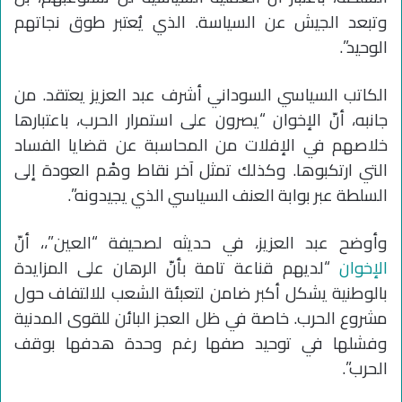
وتبعد الجيش عن السياسة. الذي يُعتبر طوق نجاتهم
الوحيد”.
الكاتب السياسي السوداني أشرف عبد العزيز يعتقد. من
جانبه، أنّ الإخوان “يصرون على استمرار الحرب، باعتبارها
خلاصهم في الإفلات من المحاسبة عن قضايا الفساد
التي ارتكبوها. وكذلك تمثل آخر نقاط وهْم العودة إلى
السلطة عبر بوابة العنف السياسي الذي يجيدونه”.
وأوضح عبد العزيز، في حديثه لصحيفة “العين”،، أنّ
الإخوان
“لديهم قناعة تامة بأنّ الرهان على المزايدة
بالوطنية يشكل أكبر ضامن لتعبئة الشعب للالتفاف حول
مشروع الحرب. خاصة في ظل العجز البائن للقوى المدنية
وفشلها في توحيد صفها رغم وحدة هدفها بوقف
الحرب”.