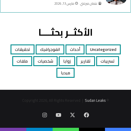
عثمان ميرغني
مارس 13, 2026
الأكثــر بحثــــا
Uncategorized
أحداث
انفوجرافيك
تحقيقات
تسريبات
تقارير
زوايا
شخصيات
ملفات
ميديا
Sudan Leaks
© Copyright 2026, All Rights Reserved |
‫X
فيسبوك
‫YouTube
انستقرام