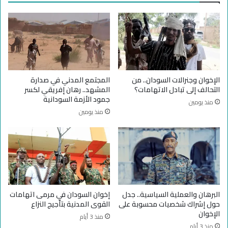
ه
ت
و
ق
د
ب
ا
ب
ل
ي
س
ن
ل
ا
الإخوان وجنرالات السودان.. من
المجتمع المدني في صدارة
ا
ل
التحالف إلى تبادل الاتهامات؟
المشهد.. رهان إفريقي لكسر
م
ب
جمود الأزمة السودانية
منذ يومين
ر
منذ يومين
ه
ا
ن
و
ح
م
د
و
البرهان والعملية السياسية.. جدل
إخوان السودان في مرمى اتهامات
ك
حول إشراك شخصيات محسوبة على
القوى المدنية بتأجيج النزاع
الإخوان
منذ 3 أيام
منذ 3 أيام