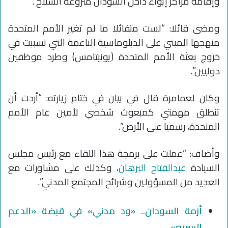
وإقامة مراكز إيواء داخل السودان منزوعة السلاح”.
ومضى قائلا: “لست متفائلا ما لم تغير الأمم المتحدة
منهجها المبني على الدبلوماسية الناعمة التي تسببت في
خروج بعثة الأمم المتحدة (يونيتامس) وطرد موظفين
دوليين”.
وكان لعمامرة قال في بيان في ختام زيارته: “أردت أن
تنطلق مهمتي كمبعوث شخصي لأمين عام الأمم
المتحدة، رسميا على الأرض”.
وأضاف: “عملت على برمجة هذا اللقاء مع رئيس مجلس
السيادة
عبدالفتاح البرهان
، وكذلك على مشاورات مع
العديد من المسؤولين وشرائح المجتمع المدني”.
أزمة السودان.. «ود مدني» في قبضة «الدعم
السريع»