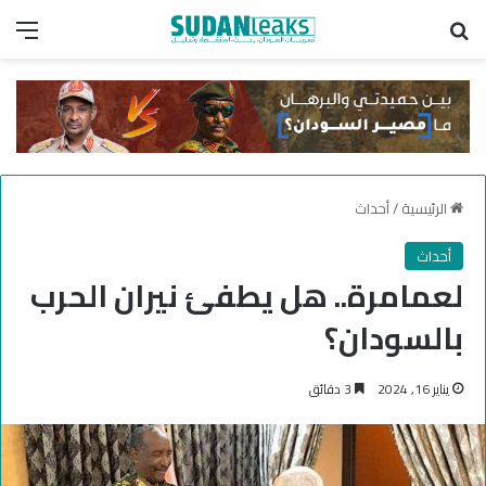
بحث عن
الق
الرئيسية
/
أحداث
أحداث
لعمامرة.. هل يطفئ نيران الحرب
بالسودان؟
يناير 16, 2024
3 دقائق