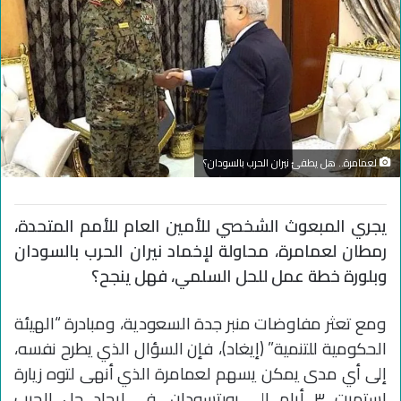
لعمامرة.. هل يطفئ نيران الحرب بالسودان؟
يجري المبعوث الشخصي للأمين العام للأمم المتحدة،
رمطان لعمامرة، محاولة لإخماد نيران الحرب بالسودان
وبلورة خطة عمل للحل السلمي، فهل ينجح؟
ومع تعثر مفاوضات منبر جدة السعودية، ومبادرة “الهيئة
الحكومية للتنمية” (إيغاد)، فإن السؤال الذي يطرح نفسه،
إلى أي مدى يمكن يسهم لعمامرة الذي أنهى لتوه زيارة
استمرت ٣ أيام إلى بورتسودان، في إيجاد حل للحرب