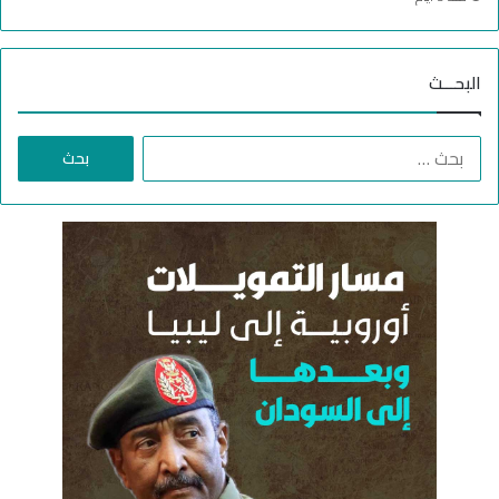
البحـــث
ا
ل
ب
ح
ث
ع
ن
: