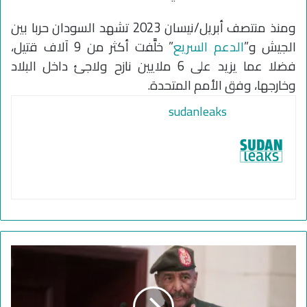
ومنذ منتصف أبريل/نيسان 2023 تشهد السودان حربا بين
الجيش و”
الدعم السريع
” خلَّفت أكثر من 9 آلاف قتيل،
فضلا عما يزيد على 6 ملايين نازح ولاجئ داخل البلاد
وخارجها، وفق الأمم المتحدة.
sudanleaks
ب
م
ق
ا