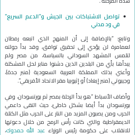
هذه المرحلة”.
تواصل الاشتباكات بين الجيش و”الدعم السريع”
في ود مدني
وتابع: “بالإضافة إلى أن المنهج الذي اتبعه رمطان
لعمامرة لن يؤدي إلى تحقيق توافق، وقد بدأ جولته
لتلمس المشهد السوداني بالسياسة، من مصر ولم
يبدأها بأي من البلدين الذين دشنوا منابر لحل المشكلة
وأعني بذلك المملكة العربية السعودية (منبر جدة)،
وجيبوتي (منبر إيغاد) أو إثيوبيا مقر الاتحاد الأفريقي”.
وأضاف الأسباط “هو بدأ الرحلة بمصر ثم بورتسودان، وفي
بورتسودان بدأ أيضا بشكل خاطئ، حيث التقى داعمي
الحرب ومن يصبون المزيد من النار على الحرب مثل الكتلة
الديمقراطية والتي كانت رأس الرمح من خلال دعوتها
للانقلاب على حكومة رئيس الوزراء
عبد الله حمدوك
،