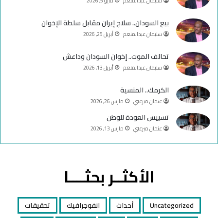
سليمان عبدالمنعم
مايو 5, 2026
b
ا
e
م
بيع السودان.. سلاح إيران مقابل سلطة الإخوان
سليمان عبدالمنعم
أبريل 25, 2026
تحالف الموت.. إخوان السودان وداعش
سليمان عبدالمنعم
أبريل 13, 2026
الكرمك.. المنسية
عثمان ميرغني
مارس 26, 2026
تسييس العودة للوطن
عثمان ميرغني
مارس 13, 2026
الأكثــر بحثــــا
Uncategorized
أحداث
انفوجرافيك
تحقيقات