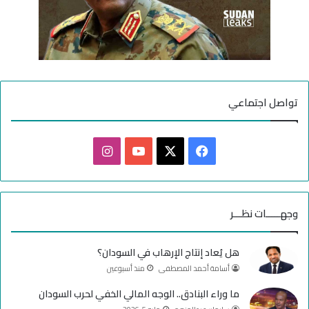
تواصل اجتماعي
ف
ا
ي
X
Y
ن
س
o
س
وجهـــــات نظـــر
ب
u
ت
هل يُعاد إنتاج الإرهاب في السودان؟
و
T
ق
أسامة أحمد المصطفى
منذ أسبوعين
ك
u
ر
ما وراء البنادق.. الوجه المالي الخفي لحرب السودان