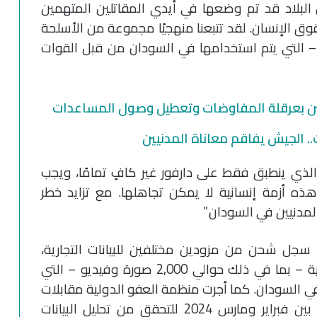
 البلاد قد تم وضعها في أيدي المقاتلين المتهمين
قوق الإنسان. لقد تتبعنا منهجيًا مجموعة من الأسلحة
– التي يتم استخدامها في السودان من قبل القوات
ين بعرقلة المفاوضات وتعطيل وصول المساعدات
 الجيش يفاقم معاناة المدنيين
الذي ينطبق فقط على دارفور غير كافٍ تمامًا، ويجب
ه أزمة إنسانية لا يمكن تجاهلها. مع تزايد خطر
لمدنيين في السودان.”
حللت منظمة العفو الدولية أكثر من 1,900 سجل شحن من مزودين مختلفين للبيانات التجارية،
واستعرضت الأدلة المفتوحة المصدر والرقمية – بما في ذلك حوالي 2,000 صورة وفيديو – التي
في السودان. كما أجرت منظمة العفو الدولية مقابلات
مع 17 خبيرًا إقليميًا في الأسلحة والسودان بين فبراير ومارس 2024 للتحقق من تحليل البيانات