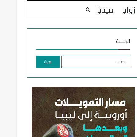
زوايا
ميديا
بحث عن
البحـــث
ا
ل
ب
ح
ث
ع
ن
: