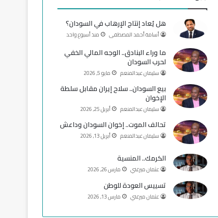
و
T
ق
هل يُعاد إنتاج الإرهاب في السودان؟
ك
u
ر
أسامة أحمد المصطفى
منذ أسبوع واحد
b
ا
ما وراء البنادق.. الوجه المالي الخفي
لحرب السودان
e
م
سليمان عبدالمنعم
مايو 5, 2026
بيع السودان.. سلاح إيران مقابل سلطة
الإخوان
سليمان عبدالمنعم
أبريل 25, 2026
تحالف الموت.. إخوان السودان وداعش
سليمان عبدالمنعم
أبريل 13, 2026
الكرمك.. المنسية
عثمان ميرغني
مارس 26, 2026
تسييس العودة للوطن
عثمان ميرغني
مارس 13, 2026