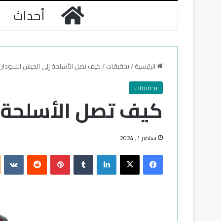
الرئيسية
أحداث
الرئيسية
/
تحقيقات
/
كيف تصل الأسلحة إلى الجيش السودان
تحقيقات
كيف تصل الأسلحة 
سبتمبر 1, 2024
فيسبوك
‫X
لينكدإن
‏Tumblr
بينتيريست
‏Reddit
‏VKontakte