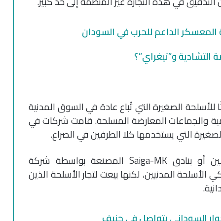
التدقيق في هذه التجارة غير المنظمة إلى حد كبير.
 المعسكر الداعم للحرب في السودان
 التشادية و”تيغراي”؟
 للأسلحة الصغيرة التي تُباع عادة في السوق المدنية
كومية والجماعات المعارضة المسلحة. قامت شركات في
الصغيرة التي يستخدمها كلا الطرفين في الصراع.
الأسلحة مثل بنادق تيرغ المصممة للقناصين أو بنادق Saiga-MK المصنعة بواسطة شركة
 الأسلحة المدنيين، لكنها بيعت لتجار الأسلحة الذين
نية.
حوار السوداني يتواصل في جنيف