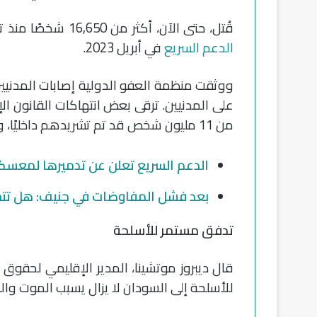
قُتل، حتى الآن، أكثر من 16,650 شخصًا منذ تصاعد الصراع بين
الدعم السريع
في أبريل 2023.
ووثقت منظمة العفو الدولية إصابات المدنيي
على المدنيين. ترقى بعض انتهاكات القانون الإ
من 11 مليون شخص قد تم تشريدهم داخليًا، ويواجه الملايين خطر المجاعة الفوري.
الدعم السريع تعلن عن تدميرها لمعسكر
بعد فشل المفاوضات في جنيف: هل تتجه 
تدفق مستمر للأسلحة
قال ديبروز موتشينا، المدير الإقليمي لحقوق
للأسلحة إلى السودان لا يزال يسبب الموت وال