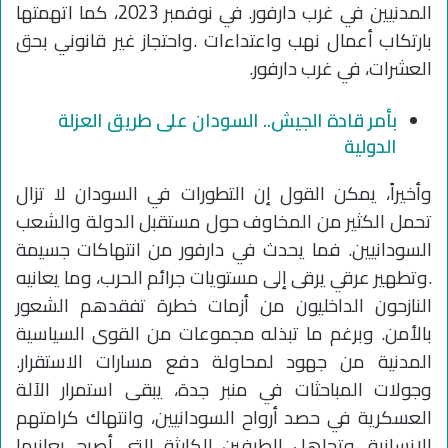
المدنيين في غرب دارفور. في نوفمبر 2023، كما اتهمتها
بارتكاب أعمال نهب واعتداءات .واحتجاز غير قانوني بحق
العشرات، في غرب دارفور.
بأمر قادة الجيش.. السودان على طريق العزلة
الدولية
وأخيراً، يمكن القول إن التطورات في السودان لا تزال
تحمل الكثير من المخاوف حول مستقبل الدولة والشعب
السودانيين. فما يحدث في دارفور من انتهاكات جسيمة
.وتطهير عرقي يرقى إلى مستويات جرائم الحرب، وما يعانيه
النازحون الداخليون من أزمات خطرة تفقدهم الشعور
بالأمن. وبرغم ما تبذله مجموعات من القوى السياسية
المدنية من جهود لمحاولة دفع مسارات الاستقرار.
وجولات المباحثات في منبر جدة، يبقى استمرار الآلة
العسكرية في حصد أرواح السودانيين، وانتهاك كرامتهم
الإنسانية. وتجاهل الطرفين للكارثة التي أصبح يعانيها