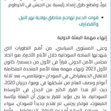
غرباً، وقطع طرق إمداد رئيسية عن الجيش في الخرطوم.
قوات الدعم تهاجم مناطق بولاية نهر النيل
والقضارف
إنهاء مهمة البعثة الدولية
وعلى المستوى السياسي، من أهم التطورات التي
شهدتها الساحة السودانية خلال الأيام الأخيرة، هو اتخاذ
مجلس الأمن الدولي قراراً في الأول من ديسمبر/ كانون
الأول 2023 بإنهاء مهمة بعثة الأمم المتحدة المتكاملة
للانتقال الديمقراطي في السودان «يونيتامس»، بعد ثلاثة
أعوام ونصف العام من تشكيلها في يونيو/ حزيران 2020،
حيث آثار هذا القرار الكثير من الجدل في الأوساط
السودانية، ما بين مؤيد للقرار بدعوى أن البعثة برئاسة
المبعوث، فولكر بيرتس، لم تقدم جديداً للسودان، سواء
على مستوى السلام أو دعم الانتقال الديمقراطي، وأنها