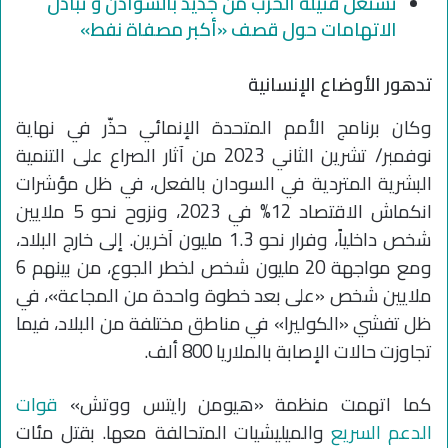
تشتعل فتيلة الحرب من جديد بالسوادن و تبادل
الاتهامات حول قصف «أكبر مصفاة نفط»
تدهور الأوضاع الإنسانية
وكان برنامج الأمم المتحدة الإنمائي حذّر في نهاية
نوفمبر/ تشرين الثاني 2023 من آثار الصراع على التنمية
البشرية المتردية في السودان بالفعل، في ظل مؤشرات
انكماش الاقتصاد 12% في 2023، ونزوح نحو 5 ملايين
شخص داخلياً، وفرار نحو 1.3 مليون آخرين. إلى خارج البلاد،
ومع مواجهة 20 مليون شخص لخطر الجوع، من بينهم 6
ملايين شخص «على بعد خطوة واحدة من المجاعة»، في
ظل تفشي «الكوليرا» في مناطق مختلفة من البلاد، فيما
تجاوزت حالات الإصابة بالملاريا 800 ألف.
كما اتهمت منظمة «هيومن رايتس ووتش»
قوات
الدعم السريع
والميليشيات المتحالفة معها. بقتل مئات