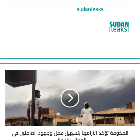
sudanleaks
ا
ل
ح
ك
و
م
ة
ت
ؤ
الحكومة تؤكد التزامها بتسهيل عمل وجهود العاملين في
ك
د
المجال الإنساني