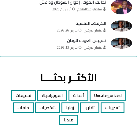
تحالف الموت.. إخوان السودان وداعش
سليمان عبدالمنعم
أبريل 13, 2026
الكرمك.. المنسية
عثمان ميرغني
مارس 26, 2026
تسييس العودة للوطن
عثمان ميرغني
مارس 13, 2026
الأكثــر بحثــــا
Uncategorized
أحداث
انفوجرافيك
تحقيقات
تسريبات
تقارير
زوايا
شخصيات
ملفات
ميديا