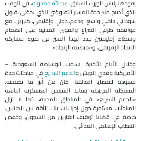
يقودها رئيس الوزراء السابق،
عبدالله حمدوك
، في الوقت
الذي أصبح منبر جدة المسار التفاوضي الذي يحظى بقبول
سوداني داخلي واسع، ودعم، دولي وإقليمي، كبيرين، مع
موافقة طرفي الصراع والقوى المدنية على انضمام
وسطاء إقليميين جدد لهذا المنبر في ضوء مشاركة
الاتحاد الإفريقي، و«منظمة الإيجاد».
وخلال الأيام الأخيرة، سلمت الوساطة السعودية –
الأمريكية وفدي الجيش و
الدعم السريع
في مباحثات جدة
مسودة للقضايا العالقة، كان من أبرز ما تضمنته،
المشكلة المرتبطة بنقاط التفتيش العسكرية التابعة
«للدعم السريع» في المناطق المدنية، كما لا تزال
المباحثات مستمرة حول إجراءات بناء الثقة بين الجانبين،
خاصة في قضايا توقيف الفارين من السجون، وخفض
الخطاب الإعلامي العدائي.