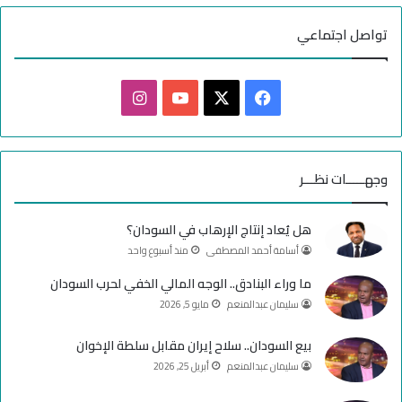
تواصل اجتماعي
ف
ا
ي
X
Y
ن
س
o
س
وجهـــــات نظـــر
ب
u
ت
هل يُعاد إنتاج الإرهاب في السودان؟
و
T
ق
أسامة أحمد المصطفى
منذ أسبوع واحد
ك
u
ر
ما وراء البنادق.. الوجه المالي الخفي لحرب السودان
سليمان عبدالمنعم
مايو 5, 2026
b
ا
e
م
بيع السودان.. سلاح إيران مقابل سلطة الإخوان
سليمان عبدالمنعم
أبريل 25, 2026