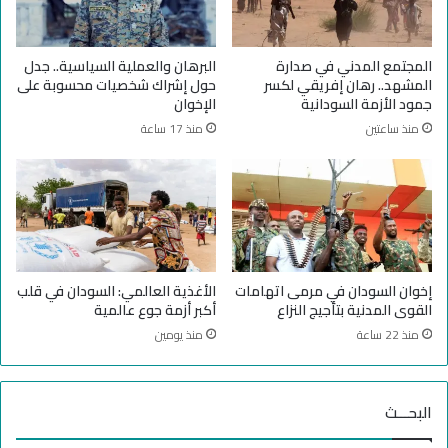
د
د
ا
خ
ل
ب
المجتمع المدني في صدارة
البرهان والعملية السياسية.. جدل
ع
ر
المشهد.. رهان إفريقي لكسر
حول إشراك شخصيات محسوبة على
ا
ا
جمود الأزمة السودانية
الإخوان
م
ء
منذ ساعتين
منذ 17 ساعة
ل
أ
ي
و
ن
ك
ف
ر
ي
ا
ا
ن
ل
ي
م
ي
إخوان السودان في مرمى اتهامات
الأغذية العالمي: السودان في قلب
ج
ن
القوى المدنية بتأجيج النزاع
أكبر أزمة جوع عالمية
ا
ف
منذ 22 ساعة
منذ يومين
ل
ي
ا
ا
ل
ل
إ
البحـــث
ج
ن
ي