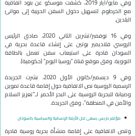
وفي مايو/أيار 2019، كشفت موسكو عن بنود اتفاقية
مع الخرطوم. لتسهيل دخول السفن الحربية إلى موانئ
البلدين.
وفي 16 نوفمبر/تشرين الثاني 2020، صادق الرئيس
الروسي فلاديمير بوتين على إنشاء قاعدة بحرية في
السودان قادرة على استيعاب سفن تعمل بالطاقة
النووية. وفق موقع قناة “روسيا اليوم” (حكومية).
وفي 9 ديسمبر/كانون الأول 2020، نشرت الجريدة
الرسمية الروسية نص الاتفاقية حول إقامة قاعدة تموين
وصيانة للبحرية الروسية على البحر الأحمر. لـ”تعزيز السلام
والأمن في المنطقة”، وفق الجريدة.
مؤتمر باريس يسعى لحل الأزمة الإنسانية والسياسية بالسودان
وتنص الاتفاقية على إقامة منشأة بحرية روسية قادرة