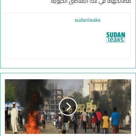
مصالحهما في تلك المناطق الحيوية.
sudanleaks
ه
ل
ي
ن
ج
ح
ا
ل
ج