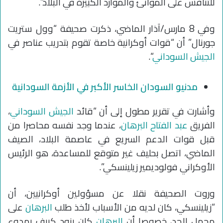
للتنافس على الموانئ والموارد الكبيرة في البلاد”.
وفي 8 مارس/آذار الماضي، ذكرت صحيفة “وول ستريت
جورنال” أن “قوات أوكرانية خاصة تقوم بتدريب عناصر في
الجيش السوداني
“.
مدنيو السودان الخاسر الأكبر في الأزمة السودانية
وأشارت في تقرير مطول إلى أن “قائد
الجيش السوداني
،
الفريق
عبد الفتاح البرهان
، عندما وجد نفسه محاصرا من
قبل قوات الدعم السريع في عاصمة البلاد، الصيف
الماضي، اتصل بحليف غير متوقع للمساعدة، هو الرئيس
الأوكراني فولوديمير زيلينسكي”.
وروت الصحيفة نقلا عن مسؤولين أوكرانيين، أن
“زيلينسكي، كان لديه من الأسباب لأخذ طلب
البرهان
على
محمل الجد، خصوصا أن
البرهان
كان يزود كييف بهدوء