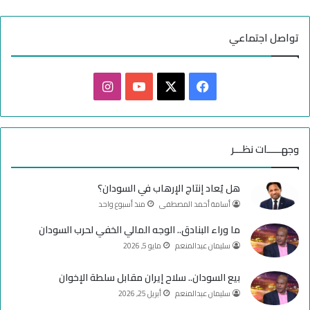
تواصل اجتماعي
ف
ا
ي
X
Y
ن
س
o
س
وجهـــــات نظـــر
ب
u
ت
هل يُعاد إنتاج الإرهاب في السودان؟
و
T
ق
أسامة أحمد المصطفى
منذ أسبوع واحد
ك
u
ر
ما وراء البنادق.. الوجه المالي الخفي لحرب السودان
سليمان عبدالمنعم
مايو 5, 2026
b
ا
e
م
بيع السودان.. سلاح إيران مقابل سلطة الإخوان
سليمان عبدالمنعم
أبريل 25, 2026