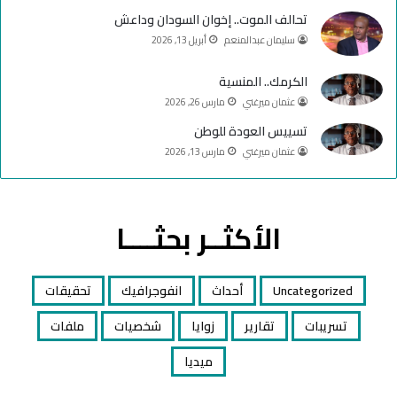
تحالف الموت.. إخوان السودان وداعش
سليمان عبدالمنعم
أبريل 13, 2026
الكرمك.. المنسية
عثمان ميرغني
مارس 26, 2026
تسييس العودة للوطن
عثمان ميرغني
مارس 13, 2026
الأكثــر بحثــــا
Uncategorized
أحداث
انفوجرافيك
تحقيقات
تسريبات
تقارير
زوايا
شخصيات
ملفات
ميديا