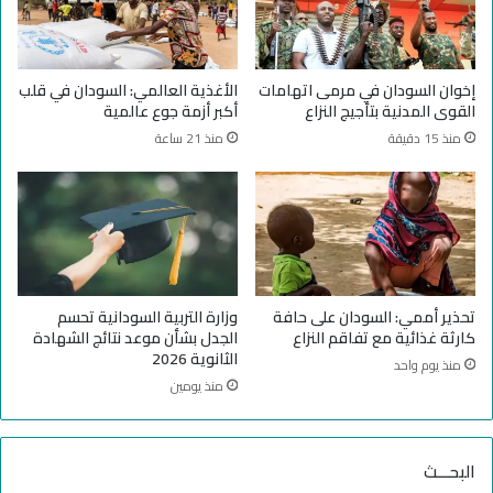
ع
ل
ا
م
ل
س
ح
ت
إخوان السودان في مرمى اتهامات
الأغذية العالمي: السودان في قلب
ر
م
القوى المدنية بتأجيج النزاع
أكبر أزمة جوع عالمية
ب
ر
منذ 15 دقيقة
منذ 21 ساعة
أ
ف
ه
ي
ل
ا
ي
ل
ة
س
ف
و
ي
د
د
ا
تحذير أممي: السودان على حافة
وزارة التربية السودانية تحسم
ا
ن
كارثة غذائية مع تفاقم النزاع
الجدل بشأن موعد نتائج الشهادة
ر
الثانوية 2026
منذ يوم واحد
ف
منذ يومين
و
ر
؟
البحـــث