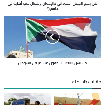
هل ينجح الجيش السوداني والإخوان بإشعال حرب أهلية في
ي
ش
دارفور؟
ا
ل
م
س
س
و
ل
د
س
ا
ل
ن
ا
ي
ل
و
ت
ا
ل
ل
مسلسل التلاعب بالعقول مستمر في السودان
ا
إ
ع
خ
ب
و
ب
مقالات ذات صلة
ا
ا
ن
ل
ب
ع
إ
ق
ش
و