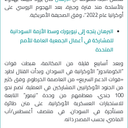
بالأسلحة منذ فترة وجيزة، بعد الهجوم الروسي على
أوكرانيا عام 2022″، وفق الصحيفة الأمريكية.
البرهان يتجه إلى نيويورك وسط الأزمة السودانية
للمشاركة في أعمال الجمعية العامة للأمم
المتحدة
وبعد أسابيع قليلة من المكالمة، هبطت قوات
“الكوماندوز” الأوكرانية في السودان. وبدأت القتال لطرد
«قوات الدعم السريع» من العاصمة الخرطوم. وفق كثير
من الجنود الأوكرانيين المشاركين في العملية. تضم نحو
100 جندي، معظمهم من وحدة “تيمور” التابعة
للاستخبارات العسكرية الأوكرانية. على متن طائرة
مستأجرة في السودان، في منتصف أغسطس/آب
الماضي، بحسب المصدر ذاته.