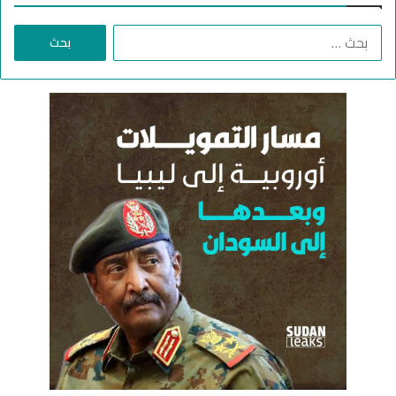
ا
ل
ب
ح
ث
ع
ن
: