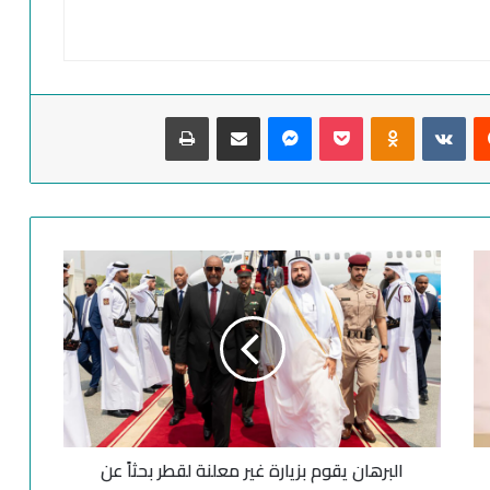
‏Reddit
‏VKontakte
Odnoklassniki
‫Pocket
ماسنجر
مشاركة عبر البريد
طباعة
ا
ل
ب
ر
ه
ا
ن
ي
ق
البرهان يقوم بزيارة غير معلنة لقطر بحثاً عن
و