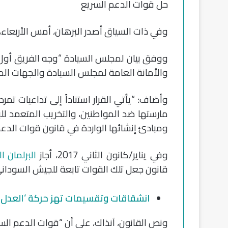
حل قوات الدعم السريع
وفي ذات السياق أصدر البرهان، أمس الأربعاء
ووفق بيان لمجلس السيادة “وجه الفريق أول 
والأمانة العامة لمجلس السيادة والجهات المعن
وأضاف: “يأتي القرار استناداً إلى تداعيات تم
مارستها ضد المواطنين، والتخريب المتعمد للب
ومبادئ إنشائها الواردة في قانون قوات الدعم
وفي يناير/كانون الثاني 2017، أجاز
البرلمان 
قانون جعل تلك القوات تابعة للجيش السوداني، 
انشقاقات وتقسيمات تهز حركة ‘العدل و
ونص القانون، آنذاك، على أن “قوات الدعم السري