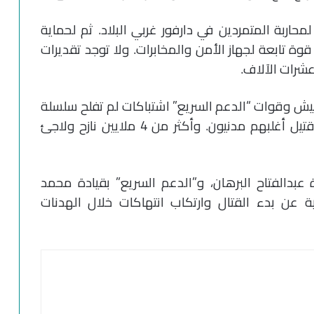
حاربة المتمردين في دارفور غربي البلاد. ثم لحماية
حقا، وحفظ النظام. وفي 2013 باتت قوة تابعة لجهاز الأمن والمخابرات. ولا توجد تقديرات
عشرات الآلاف.
ش وقوات “الدعم السريع” اشتباكات لم تفلح سلسلة
هدن في إيقافها، ما خلف أكثر من 3 آلاف قتيل أغلبهم مدنيون. وأكثر من 4 ملايين نازح ولاجئ
عبدالفتاح البرهان، و”الدعم السريع” بقيادة محمد
 عن بدء القتال وارتكاب انتهاكات خلال الهدنات