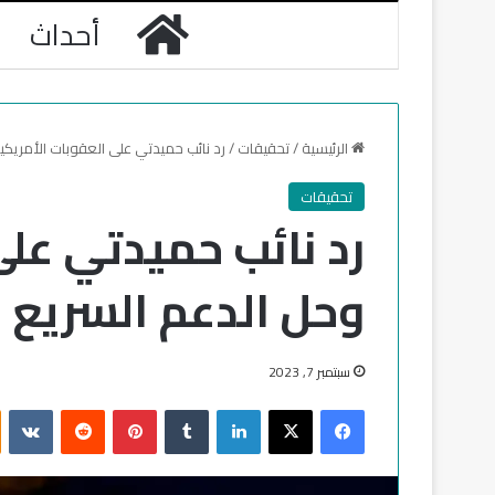
الرئيسية
أحداث
الرئيسية
/
تحقيقات
/
رد نائب حميدتي على العقوبات الأمريكي
تحقيقات
رد نائب حميدتي على
وحل الدعم السريع
سبتمبر 7, 2023
فيسبوك
‫X
لينكدإن
‏Tumblr
بينتيريست
‏Reddit
‏VKontakte