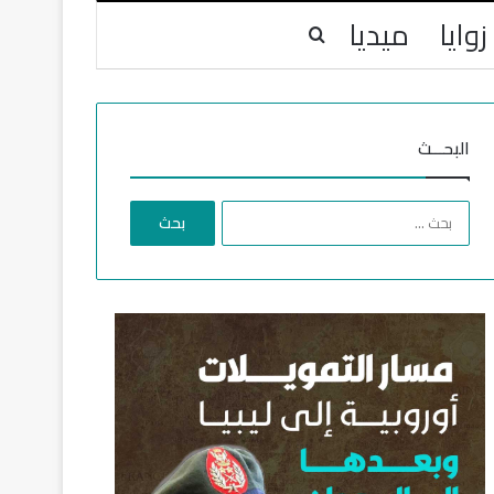
زوايا
ميديا
بحث عن
البحـــث
ا
ل
ب
ح
ث
ع
ن
: