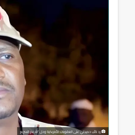
رد نائب حميدتي على العقوبات الأمريكية وحل 'الدعم السريع