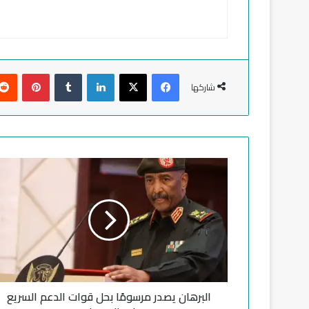
فيسبوك
‫X
لينكدإن
‏Tumblr
بينتيريست
شاركها
ا
ل
ب
ر
ه
ا
ن
ي
ص
البرهان يصدر مرسومًا بحل قوات الدعم السريع
د