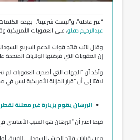
“غير عادلة”، و”ليست شرعية”.. بهذه الكلما
عبدالرحيم دقلو
، على العقوبات الأمريكية وقر
وقال نائب قائد قوات الدعم السريع السودان
إن العقوبات التي فرضتها الولايات المتحدة علي
وأكد أن “الجهات التي أصدرت العقوبات لم تت
لافتا إلى أن “قرار الخزانة الأمريكية ليس في مح
البرهان يقوم بزيارة غير معلنة لقطر 
فيما اعتبر أن “البرهان هو السبب الأساسي في
وعن قرارات قائد الجيش السوداني الفريق أول 