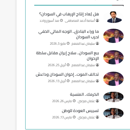
و
T
ق
هل يُعاد إنتاج الإرهاب في السودان؟
ك
u
ر
أسامة أحمد المصطفى
منذ أسبوع واحد
b
ا
ما وراء البنادق.. الوجه المالي الخفي
لحرب السودان
e
م
سليمان عبدالمنعم
مايو 5, 2026
بيع السودان.. سلاح إيران مقابل سلطة
الإخوان
سليمان عبدالمنعم
أبريل 25, 2026
تحالف الموت.. إخوان السودان وداعش
سليمان عبدالمنعم
أبريل 13, 2026
الكرمك.. المنسية
عثمان ميرغني
مارس 26, 2026
تسييس العودة للوطن
عثمان ميرغني
مارس 13, 2026