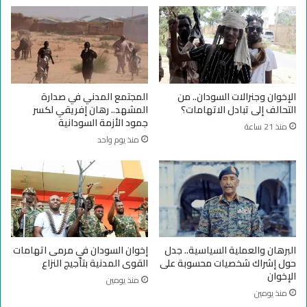
ة
ل
ل
ي
إ
و
ن
ن
ه
ج
ا
ا
ء
ئ
الإخوان وجنرالات السودان.. من
المجتمع المدني في صدارة
ا
ع
التحالف إلى تبادل الاتهامات؟
المشهد.. رهان إفريقي لكسر
ل
.
جمود الأزمة السودانية
منذ 21 ساعة
ح
.
منذ يوم واحد
ر
ا
ب
ل
ف
س
ي
و
ا
د
ل
ا
س
ن
و
ي
البرهان والعملية السياسية.. جدل
إخوان السودان في مرمى اتهامات
د
ن
حول إشراك شخصيات محسوبة على
القوى المدنية بتأجيج النزاع
ا
ز
الإخوان
منذ يومين
ن
ف
منذ يومين
ب