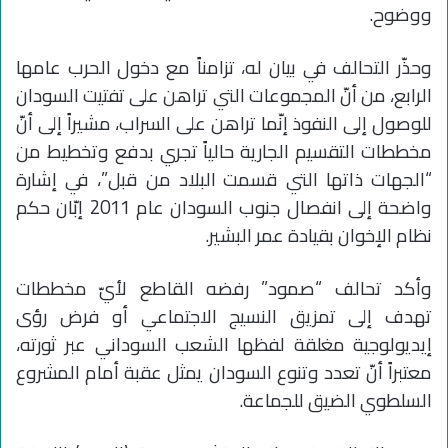
ووضوح.
وحذّر التحالف في بيان له، تزامناً مع دخول الحرب عامها
الرابع، من أنّ المجموعات التي تراهن على تفتيت السودان
للوصول إلى النفوذ إنّما تراهن على السراب، مشيراً إلى أنّ
مخططات التقسيم الجارية حالياً تجري بدفع وتخطيط من
“الجهات ذاتها التي قسمت البلاد من قبل”، في إشارة
واضحة إلى انفصال جنوب السودان عام 2011 إبّان حكم
نظام الإخوان بقيادة عمر البشير.
وأكد تحالف “صمود” رفضه القاطع لأيّ مخططات
تهدف إلى تمزيق النسيج الاجتماعي أو فرض رؤى
إيديولوجية مغلقة لفظها الشعب السوداني عبر ثورته،
معتبراً أنّ تعدد وتنوع السودان يمثل عقبة أمام المشروع
السلطوي الضيق للجماعة.