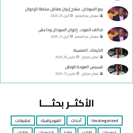
e
م
بيع السودان.. سلاح إيران مقابل سلطة الإخوان
سليمان عبدالمنعم
أبريل 25, 2026
تحالف الموت.. إخوان السودان وداعش
سليمان عبدالمنعم
أبريل 13, 2026
الكرمك.. المنسية
عثمان ميرغني
مارس 26, 2026
تسييس العودة للوطن
عثمان ميرغني
مارس 13, 2026
الأكثــر بحثــــا
Uncategorized
أحداث
انفوجرافيك
تحقيقات
تسريبات
تقارير
زوايا
شخصيات
ملفات