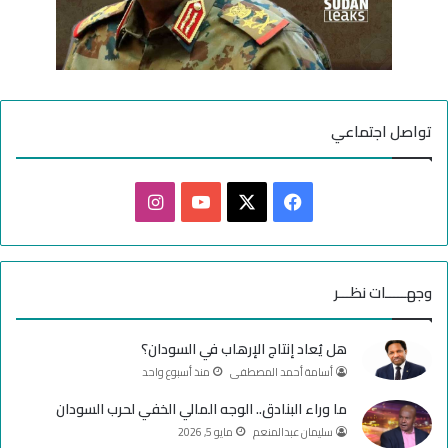
تواصل اجتماعي
ف
ا
ي
X
Y
ن
س
o
س
وجهـــــات نظـــر
ب
u
ت
هل يُعاد إنتاج الإرهاب في السودان؟
و
T
ق
أسامة أحمد المصطفى
منذ أسبوع واحد
ك
u
ر
ما وراء البنادق.. الوجه المالي الخفي لحرب السودان
سليمان عبدالمنعم
مايو 5, 2026
b
ا