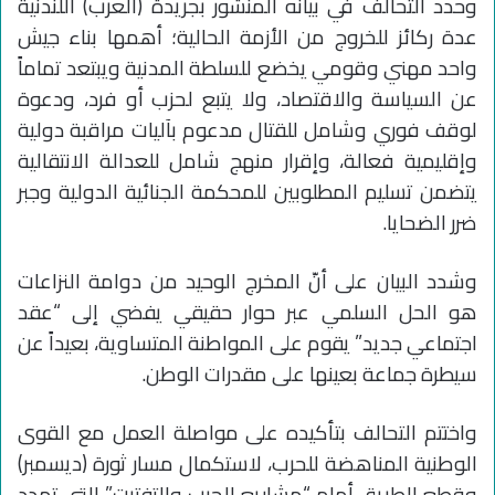
وحدد التحالف في بيانه المنشور بجريدة (العرب) اللندنية
عدة ركائز للخروج من الأزمة الحالية؛ أهمها بناء جيش
واحد مهني وقومي يخضع للسلطة المدنية ويبتعد تماماً
عن السياسة والاقتصاد، ولا يتبع لحزب أو فرد، ودعوة
لوقف فوري وشامل للقتال مدعوم بآليات مراقبة دولية
وإقليمية فعالة، وإقرار منهج شامل للعدالة الانتقالية
يتضمن تسليم المطلوبين للمحكمة الجنائية الدولية وجبر
ضرر الضحايا.
وشدد البيان على أنّ المخرج الوحيد من دوامة النزاعات
هو الحل السلمي عبر حوار حقيقي يفضي إلى “عقد
اجتماعي جديد” يقوم على المواطنة المتساوية، بعيداً عن
سيطرة جماعة بعينها على مقدرات الوطن.
واختتم التحالف بتأكيده على مواصلة العمل مع القوى
الوطنية المناهضة للحرب، لاستكمال مسار ثورة (ديسمبر)
وقطع الطريق أمام “مشاريع الحرب والتفتيت” التي تهدد