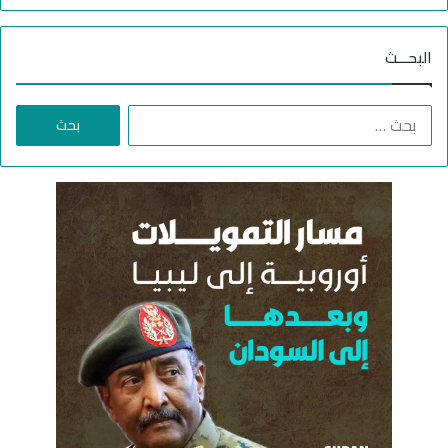
ل
ا
البحـــث
ن
ه
ا
ا
ي
ل
ة
ب
ح
ث
ع
ن
: