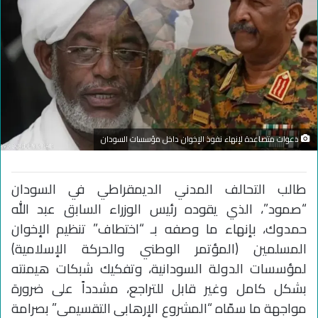
دعوات متصاعدة لإنهاء نفوذ الإخوان داخل مؤسسات السودان
طالب التحالف المدني الديمقراطي في السودان
“صمود”، الذي يقوده رئيس الوزراء السابق عبد الله
حمدوك، بإنهاء ما وصفه بـ “اختطاف” تنظيم الإخوان
المسلمين (المؤتمر الوطني والحركة الإسلامية)
لمؤسسات الدولة السودانية، وتفكيك شبكات هيمنته
بشكل كامل وغير قابل للتراجع، مشدداً على ضرورة
مواجهة ما سمّاه “المشروع الإرهابي التقسيمي” بصرامة