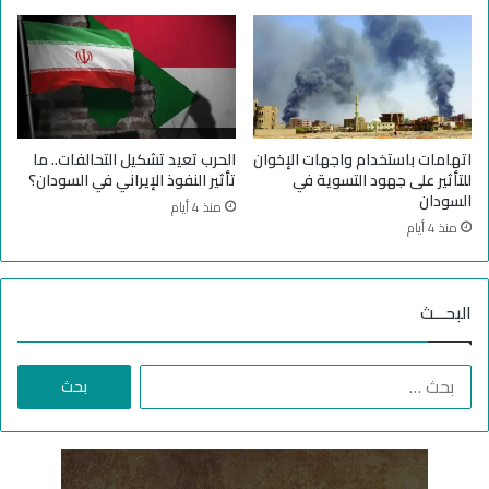
ه
ي
ب
ا
ك
ل
ا
خ
م
ر
ل
ط
ق
و
اتهامات باستخدام واجهات الإخوان
الحرب تعيد تشكيل التحالفات.. ما
و
م
للتأثير على جهود التسوية في
تأثير النفوذ الإيراني في السودان؟
ا
و
السودان
منذ 4 أيام
ت
ج
منذ 4 أيام
ه
ه
و
و
ع
د
البحـــث
ت
ل
ا
إ
د
ي
ا
ه
ج
ل
إ
ا
ب
ل
د
ح
ى
ح
ث
ا
ل