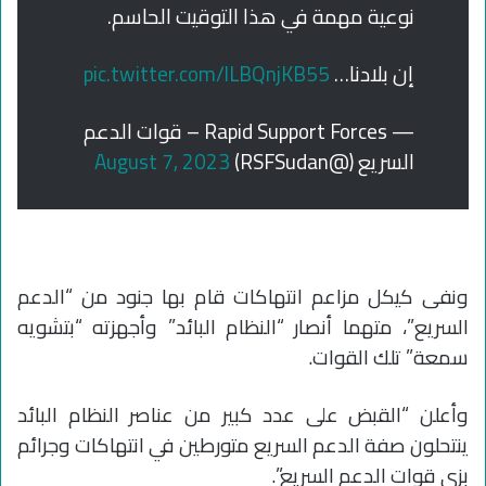
نوعية مهمة في هذا التوقيت الحاسم.
إن بلادنا…
pic.twitter.com/lLBQnjKB55
— Rapid Support Forces – قوات الدعم
السريع (@RSFSudan)
August 7, 2023
ونفى كيكل مزاعم انتهاكات قام بها جنود من “الدعم
السريع”، متهما أنصار “النظام البائد” وأجهزته “بتشويه
سمعة” تلك القوات.
وأعلن “القبض على عدد كبير من عناصر النظام البائد
ينتحلون صفة الدعم السريع متورطين في انتهاكات وجرائم
بزي قوات الدعم السريع”.