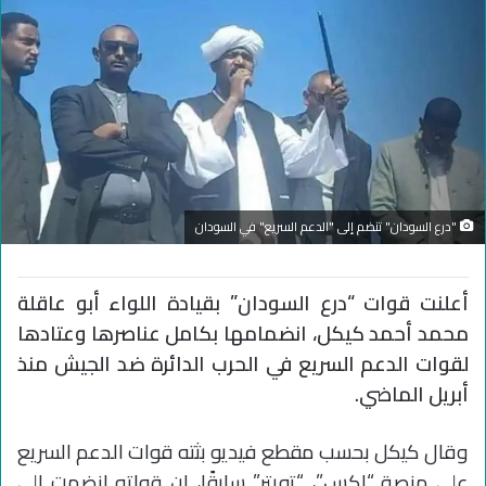
"درع السودان" تنضم إلى "الدعم السريع" في السودان
أعلنت قوات “درع السودان” بقيادة اللواء أبو عاقلة
محمد أحمد كيكل، انضمامها بكامل عناصرها وعتادها
لقوات الدعم السريع في الحرب الدائرة ضد الجيش منذ
أبريل الماضي.
وقال كيكل بحسب مقطع فيديو بثته قوات الدعم السريع
على منصة “إكس”، “تويتر” سابقًا، إن قواته انضمت إلى