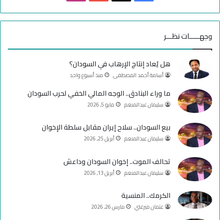
ي
X
Y
ن
س
o
س
وجهـــــات نظـــر
ب
u
ت
هل يُعاد إنتاج الإرهاب في السودان؟
و
T
ق
أسامة أحمد المصطفى
منذ أسبوع واحد
ك
u
ر
ما وراء البنادق.. الوجه المالي الخفي لحرب السودان
سليمان عبدالمنعم
مايو 5, 2026
b
ا
e
م
بيع السودان.. سلاح إيران مقابل سلطة الإخوان
سليمان عبدالمنعم
أبريل 25, 2026
تحالف الموت.. إخوان السودان وداعش
سليمان عبدالمنعم
أبريل 13, 2026
الكرمك.. المنسية
عثمان ميرغني
مارس 26, 2026