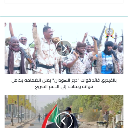
ب
ا
ل
ف
ي
د
ي
و
:
بالفيديو: قائد قوات "درع السودان" يعلن انضمامه بكامل
ق
ا
قواته وعتاده إلى الدعم السريع
ئ
د
ا
ق
ل
و
س
ا
و
ت
د
"
ا