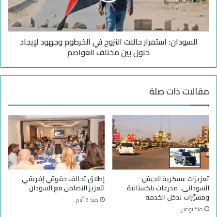
د
ن
ر
:
ع
ا
ا
السودان: استمرار حالات النزوح في الخرطوم وجهود لإيجاد
س
ل
ت
حلول بين مختلف العواصم
س
م
و
ر
د
ا
مقالات ذات صلة
ا
ر
ن
ح
"
ا
ي
ل
ع
ا
ل
ت
ن
ا
ا
ل
ن
ن
تعزيزات عسكرية للجيش
إطلاق تحالف حقوقي إفريقي
ض
ز
السوداني.. مدرعات باكستانية
لتعزيز التضامن مع السودان
م
و
ومسيّرات تدخل الخدمة
منذ 3 أيام
ا
ح
منذ يومين
م
ف