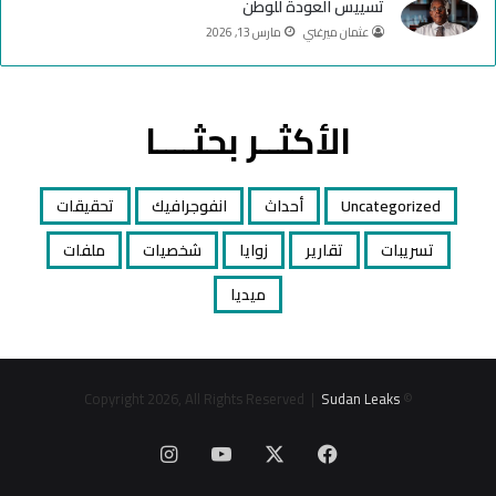
تسييس العودة للوطن
عثمان ميرغني
مارس 13, 2026
الأكثــر بحثــــا
Uncategorized
أحداث
انفوجرافيك
تحقيقات
تسريبات
تقارير
زوايا
شخصيات
ملفات
ميديا
Sudan Leaks
© Copyright 2026, All Rights Reserved |
‫X
فيسبوك
‫YouTube
انستقرام