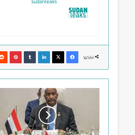
sudanleaks
فيسبوك
‫X
لينكدإن
‏Tumblr
بينتيريست
شاركها
ض
غ
و
ط
د
ا
خ