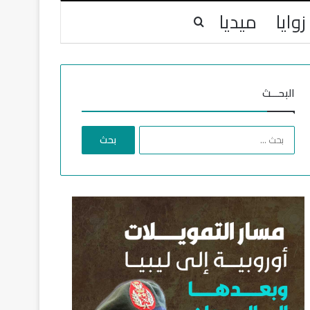
زوايا
ميديا
بحث عن
البحـــث
ا
ل
ب
ح
ث
ع
ن
: