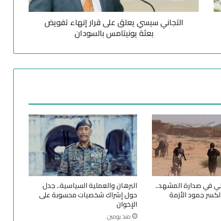
س
ي
التجاني سيسي يعلق على قرار إنهاء تفويض
س
ي
بعثة يونيتامس بالسودان
ي
ع
ل
ق
ع
ل
ى
ق
ر
ا
ر
إ
ن
ه
ي في صدارة المشهد..
البرهان والعملية السياسية.. جدل
ا
كسر جمود الأزمة
حول إشراك شخصيات محسوبة على
ء
الإخوان
ت
منذ يومين
ف