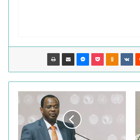
‏Reddit
‏VKontakte
Odnoklassniki
‫Pocket
ماسنجر
مشاركة عبر البريد
طباعة
ا
ل
ت
ج
ا
ن
ي