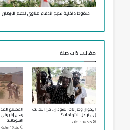
ل
ي
ضغوط داخلية لكبح اندفاع مناوي لدعم البرهان
ة
ل
ك
ب
ح
ا
ن
مقالات ذات صلة
د
ف
ا
ع
م
ن
ا
و
ي
الإخوان وجنرالات السودان.. من التحالف
المجتمع المدن
ل
إلى تبادل الاتهامات؟
رهان إفريقي ل
د
السودانية
منذ 10 ساعات
ع
منذ 16 ساعة
م