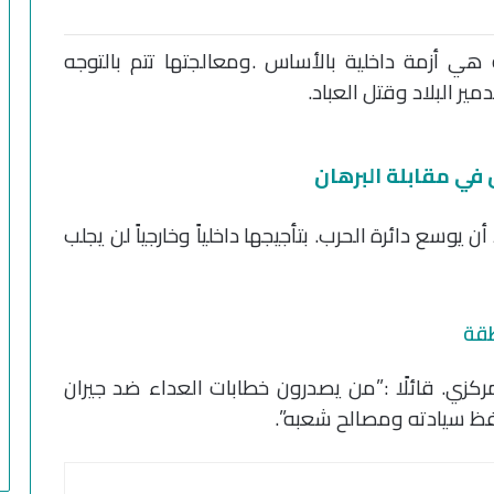
 هي أزمة داخلية بالأساس .ومعالجتها تتم بالتوجه
ير البلاد وقتل العباد.
 في مقابلة البرهان
ن يوسع دائرة الحرب. بتأجيجها داخلياً وخارجياً لن يجلب
طقة
مركزي. قائلًا :”من يصدرون خطابات العداء ضد جيران
حفظ سيادته ومصالح شعبه”.