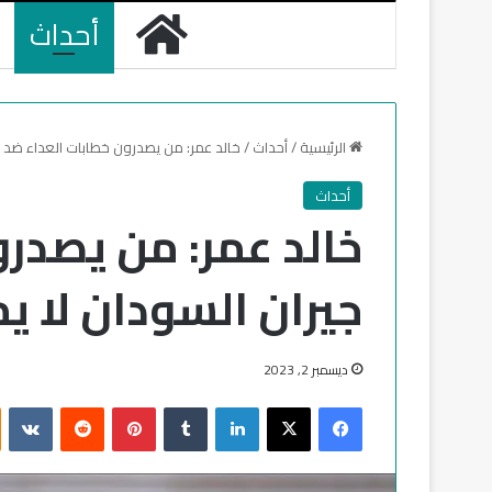
الرئيسية
أحداث
الرئيسية
/
أحداث
/
خالد عمر: من يصدرون خطابات العداء ضد جي
أحداث
خالد عمر: من يصدر
جيران السودان لا يم
ديسمبر 2, 2023
فيسبوك
‫X
لينكدإن
‏Tumblr
بينتيريست
‏Reddit
‏VKontakte