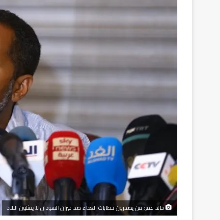
خالد عمر: من يصدرون خطابات العداء ضد جيران السودان لا يمثلون البلاد