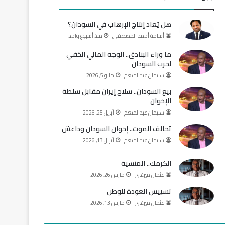
و
T
ق
هل يُعاد إنتاج الإرهاب في السودان؟
ك
u
ر
أسامة أحمد المصطفى
منذ أسبوع واحد
b
ا
ما وراء البنادق.. الوجه المالي الخفي
لحرب السودان
e
م
سليمان عبدالمنعم
مايو 5, 2026
بيع السودان.. سلاح إيران مقابل سلطة
الإخوان
سليمان عبدالمنعم
أبريل 25, 2026
تحالف الموت.. إخوان السودان وداعش
سليمان عبدالمنعم
أبريل 13, 2026
الكرمك.. المنسية
عثمان ميرغني
مارس 26, 2026
تسييس العودة للوطن
عثمان ميرغني
مارس 13, 2026