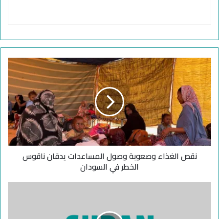
ن
ق
ص
ا
ل
غ
ذ
ا
ء
نقص الغذاء وصعوبة وصول المساعدات يدقان ناقوس
و
ص
الخطر في السودان
ع
و
ا
ب
ل
ة
م
و
و