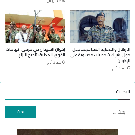
منذ يومين
س
ل
ا
م
ل
ك
خ
ا
ط
ن
ر
ف
ي
البرهان والعملية السياسية.. جدل
إخوان السودان في مرمى اتهامات
ا
حول إشراك شخصيات محسوبة على
القوى المدنية بتأجيج النزاع
ل
الإخوان
منذ 3 أيام
س
منذ 3 أيام
و
د
ا
البحـــث
ن
ا
ل
ب
ح
ث