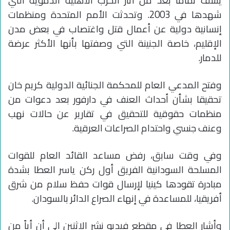
يشف تماما بعد من آثار الحرب الأهلية الدموية التي
شهدها في 2003. وتحدثت الأمم المتحدة ومنظمات
إنسانية دولية عن أعمال قتل واغتصاب في بعض مدن
الإقليم، خاصة الجنينة التي وصفتها بأنها الأكثر عرضة
للدمار.
وفتح المدعي العام للمحكمة الجنائية الدولية كريم خان
تحقيقا بشأن أحداث العنف في دارفور بعد دعوات من
منظمات حقوقية للتحقيق في تقارير عن حالات نهب
وعنف جنسي واحتدام الصراعات العرقية.
وفي وقت سابق، رفض مساعد القائد العام للقوات
المسلحة السودانية الفريق أول ركن ياسر العطا بشدة
مبادرة تقودها كينيا لإرسال قوات حفظ سلام من شرق
أفريقيا، للمساعدة في إنهاء الصراع الدائر بالسودان.
وأشار العطا في مقطع فيديو نشر الإثنين إلى أن أياً من