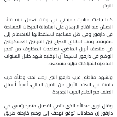
التوتر.
كما جاءت مبادرة حميدتي في وقت يعمل فيه قائد
الجيش عبدالفتاح البرهان على استمالة الحركات المسلحة
في دارفور وفي ظل مساعيه لاستقطابها للانضمام إلى
صفوفه. ومنذ انطلاق الصراع بين القوتين العسكريتين
في منتصف أبريل الماضي، تصاعدت المخاوف من تفجر
الوضع في دارفور، لاسيما أن الإقليم شهد خلال السنوات
الماضية اشتباكات قبلية متقطعة.
وتشهد مناطق غرب دارفور التي رزحت تحت وطأة حرب
دامية في العقد الأول من القرن الحالي، أسوأ أعمال
العنف مع اندلاع الحرب الجديدة.
وقال نوري عبدالله الذي ينتمي لفصيل متمرد رئيسي في
دارفور إن محادثات توغو تهدف إلى وضع خارطة طريق