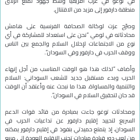
في توغو في غرب أفريقيا وسط جهود لمنع انزلاق
منطقة دارفور إلى مزيد من الاقتتال.
وصرّح عزت لوكالة الصحافة الفرنسية على هامش
محادثاته في لومي “نحن على استعداد للمشاركة في أي
نوع من الاجتماعات لإحلال السلام والجمع بين الناس
ووقف الحرب في دارفور وفي السودان”.
وأضاف “لذلك هذا هو الوقت المناسب من أجل إنهاء
الحرب وبدء مستقبل جديد للشعب السوداني: السلام
والتنمية والمساواة. هذا ما نبحث عنه وأعتقد أن الوقت
قد حان لتحقيق السلام في السودان”.
ومحادثات توغو جاءت بمبادرة من قائد قوات الدعم
السريع لتحييد إقليم دارفور عن تداعيات الحرب في
السودان، إذ يتمتع حميدتي بنفوذ في إقليم دارفور يمكنه
من لعب دور قيادة مبادرات تجنب الإقليم العودة إلى مربع