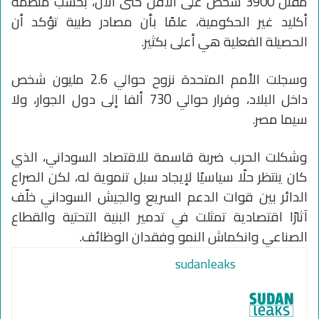
مقتل 3900 شخص على الأقل حتى الآن، بحسب منظمة
أكليد غير الحكومية، علمًا بأن مصادر طبية تؤكد أن
الحصيلة الفعلية هي أعلى بكثير.
وسجلت الأمم المتحدة نزوح حوالي 2.6 مليون شخص
داخل البلاد، وفرار حوالي 730 ألفا إلى دول الجوار، ولا
سيما مصر.
وشكلت الحرب ضربة قاسمة للاقتصاد السوداني، الذي
كان ينتظر حلًا سياسيًا لإيجاد سبل تنموية له، لكن الصراع
الدائر بين قوات الدعم السريع والجيش السوداني خلّف
آثارًا اقتصادية تمثلت في تدمير البنية التحتية والقطاع
الصناعي وانكماش النمو وفقدان الوظائف.
sudanleaks