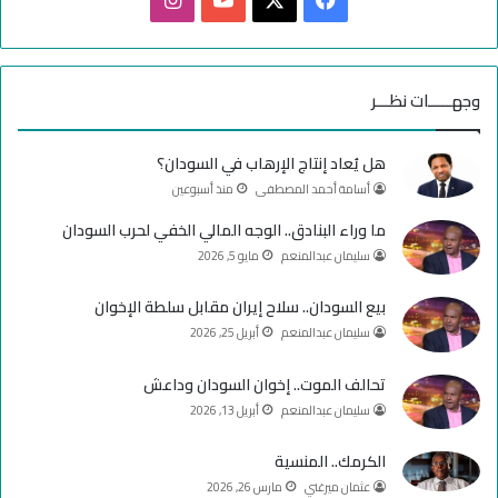
ي
X
Y
ن
س
o
س
وجهـــــات نظـــر
ب
u
ت
هل يُعاد إنتاج الإرهاب في السودان؟
و
T
ق
أسامة أحمد المصطفى
منذ أسبوعين
ك
u
ر
ما وراء البنادق.. الوجه المالي الخفي لحرب السودان
سليمان عبدالمنعم
مايو 5, 2026
b
ا
e
م
بيع السودان.. سلاح إيران مقابل سلطة الإخوان
سليمان عبدالمنعم
أبريل 25, 2026
تحالف الموت.. إخوان السودان وداعش
سليمان عبدالمنعم
أبريل 13, 2026
الكرمك.. المنسية
عثمان ميرغني
مارس 26, 2026