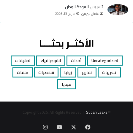
تسييس العودة للوطن
عثمان ميرغني
مارس 13, 2026
الأكثــر بحثــــا
Uncategorized
أحداث
انفوجرافيك
تحقيقات
تسريبات
تقارير
زوايا
شخصيات
ملفات
ميديا
Sudan Leaks
© Copyright 2026, All Rights Reserved |
‫X
فيسبوك
‫YouTube
انستقرام