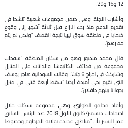
12 و16 و29”.
وأشارت اللجنة، وهي ضمن مجموعات شعبية تنشط في
تقديم الدعم منذ بدء النزاع قبل ثلاثة أشهر، إلى وقوع
ضحايا في منطقة سوق ليبيا نتيجة القصف “ولكن لم يتم
حصرهم”.
قال محمد منصور وهو من سكان المنطقة “سقطت
مجموعة من قذائف الكاتيوشا والدانات على المنازل
وشاركتُ في اخراج 8 جثث”. وقالت السودانية هاجر يوسف
التي تقيم بحي أمبدة أيضا “سقط أربعة قتلى في منزل
بجوارنا بينهم طفلان”.
وأفاد محامو الطوارئ، وهي مجموعة تشكلت خلال
احتجاجات ديسمبر/كانون الأول 2018 ضد الرئيس السابق
عمر البشير بأن “مناطق عديدة بولاية الخرطوم وخصوصا