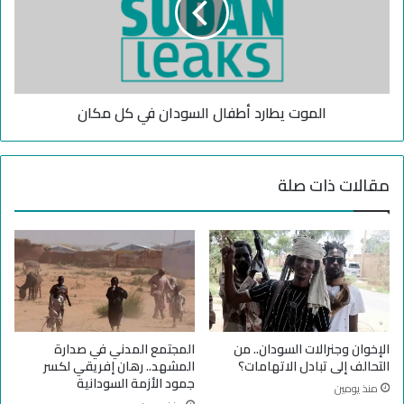
ص
ت
و
ي
ل
ط
ا
ا
ل
ر
م
الموت يطارد أطفال السودان في كل مكان
د
س
أ
ا
ط
ع
ف
مقالات ذات صلة
د
ا
ا
ل
ت
ا
ي
ل
د
س
ق
و
ا
د
ن
ا
ن
ن
الإخوان وجنرالات السودان.. من
المجتمع المدني في صدارة
ا
ف
التحالف إلى تبادل الاتهامات؟
المشهد.. رهان إفريقي لكسر
ق
ي
جمود الأزمة السودانية
منذ يومين
و
ك