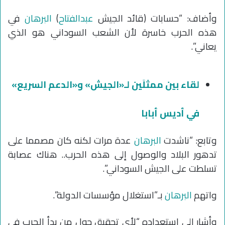
وأضاف: “حسابات (قائد الجيش
عبدالفتاح
)
البرهان
في
هذه الحرب خاسرة لأن الشعب السوداني هو الذي
يعاني”.
لقاء بين ممثلَين لـ«الجيش» و«الدعم السريع»
في أديس أبابا
وتابع: “ناشدت
البرهان
عدة مرات لكنه كان مصمما على
تدهور البلاد والوصول إلى هذه الحرب.. هناك عصابة
تسلطت على الجيش السوداني”.
واتهم
البرهان
بـ”استغلال مؤسسات الدولة”.
وأشار إلى استعداده “لأي تحقيق حول من بدأ الحرب في