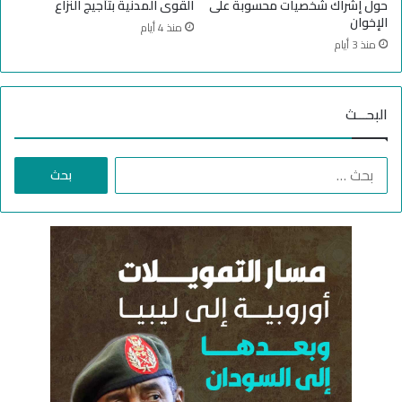
ئ
حول إشراك شخصيات محسوبة على
القوى المدنية بتأجيج النزاع
ي
الإخوان
منذ 4 أيام
منذ 3 أيام
البحـــث
ا
ل
ب
ح
ث
ع
ن
: