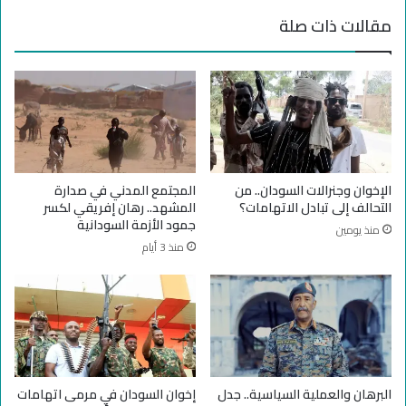
ل
ل
مقالات ذات صلة
ي
س
ة
و
ن
د
ت
ا
ي
ن
ج
ي
ة
د
ا
ع
ل
و
الإخوان وجنرالات السودان.. من
المجتمع المدني في صدارة
ت
ة
التحالف إلى تبادل الاتهامات؟
المشهد.. رهان إفريقي لكسر
س
ح
جمود الأزمة السودانية
منذ يومين
ل
م
منذ 3 أيام
ي
د
ح
و
ا
ك
ل
؟
ع
ش
و
ا
البرهان والعملية السياسية.. جدل
إخوان السودان في مرمى اتهامات