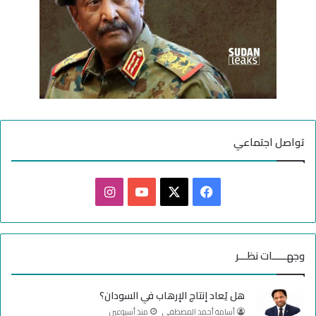
تواصل اجتماعي
ف
ا
ي
X
Y
ن
س
o
س
وجهـــــات نظـــر
ب
u
ت
هل يُعاد إنتاج الإرهاب في السودان؟
و
T
ق
أسامة أحمد المصطفى
منذ أسبوعين