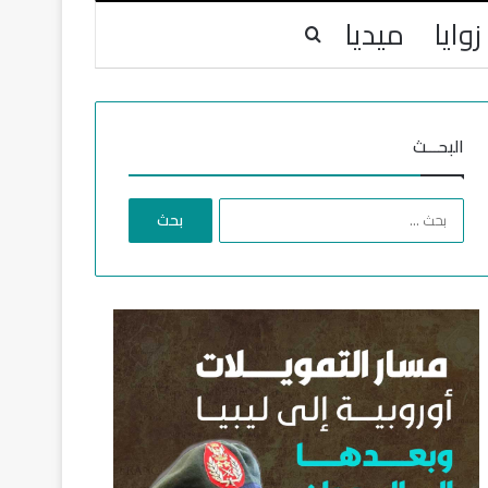
زوايا
ميديا
بحث عن
البحـــث
ا
ل
ب
ح
ث
ع
ن
: