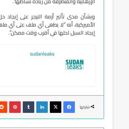
الإرهابية والمتطرفة من زيادة نشاطها”.
وبشأن مدى تأثير أزمة النيجر على إيجاد ح
الأميركية، أنه “لا يطغى أي ملف على أي ملف 
إيجاد السبل لحلها في أقرب وقت ممكن”.
sudanleaks
فيسبوك
‫X
لينكدإن
‏Tumblr
بينتيريست
شاركها