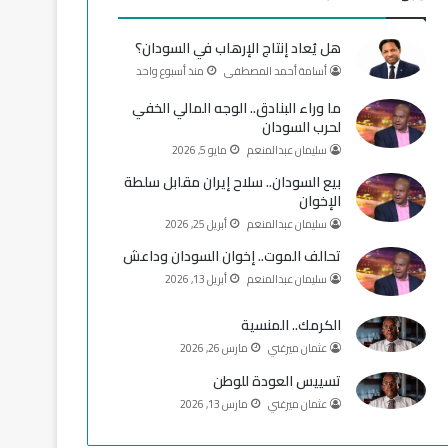
و
T
ق
هل يُعاد إنتاج الإرهاب في السودان؟
ك
u
ر
أسامة أحمد المصطفى
منذ أسبوع واحد
b
ا
ما وراء البنادق.. الوجه المالي الخفي
لحرب السودان
e
م
سليمان عبدالمنعم
مايو 5, 2026
بيع السودان.. سلاح إيران مقابل سلطة
الإخوان
سليمان عبدالمنعم
أبريل 25, 2026
تحالف الموت.. إخوان السودان وداعش
سليمان عبدالمنعم
أبريل 13, 2026
الكرمك.. المنسية
عثمان ميرغني
مارس 26, 2026
تسييس العودة للوطن
عثمان ميرغني
مارس 13, 2026