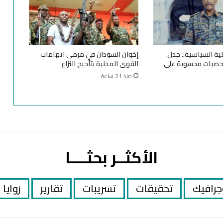
ل
س
ا
ل
ب
لية السياسية.. جدل
إخوان السودان في مرمى اتهامات
ر
خصيات محسوبة على
القوى المدنية بتأجيج النزاع
ه
منذ 21 ساعة
ا
ن
ا
ل
س
و
د
الأكثــر بحثــــا
ا
ن
ي
ل
جرافيك
تحقيقات
تسريبات
تقارير
زوايا
ا
ق
ت