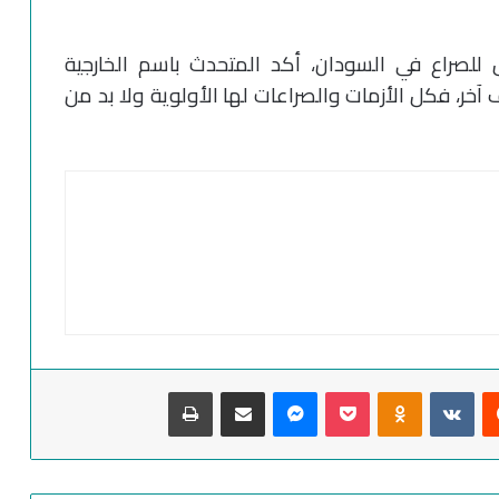
ل للصراع في السودان، أكد المتحدث باسم الخارجية
آخر، فكل الأزمات والصراعات لها الأولوية ولا بد من
‏Reddit
‏VKontakte
Odnoklassniki
‫Pocket
ماسنجر
مشاركة عبر البريد
طباعة