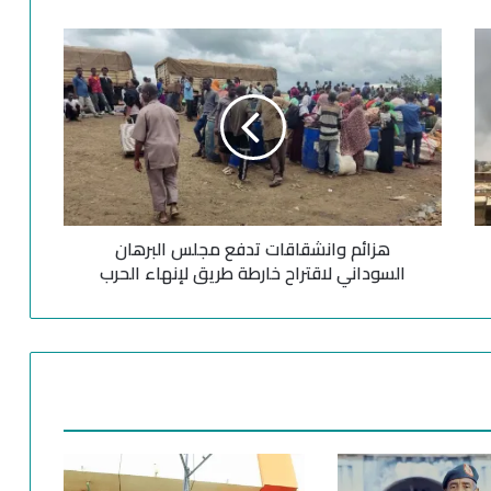
ه
ز
ا
ئ
م
و
ا
ن
ش
هزائم وانشقاقات تدفع مجلس البرهان
ق
ا
السوداني لاقتراح خارطة طريق لإنهاء الحرب
ق
ا
ت
ت
د
ف
ع
م
ج