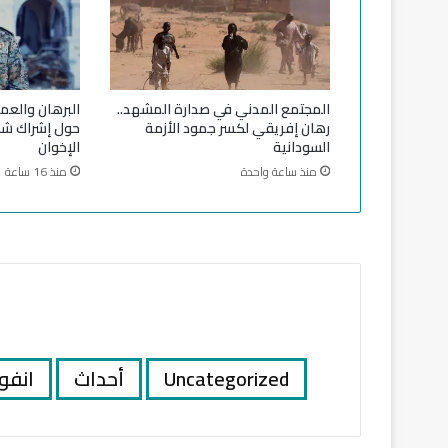
ة
ب
ي
ن
ا
المجتمع المدني في صدارة المشهد..
البرهان والعم
ل
رهان إفريقي لكسر جمود الأزمة
حول إشراك ش
ج
السودانية
الإخوان
ي
منذ ساعة واحدة
منذ 16 ساعة
ش
و
ا
ل
د
ع
م
ا
ل
س
Uncategorized
أحداث
انفو
ر
ي
ع