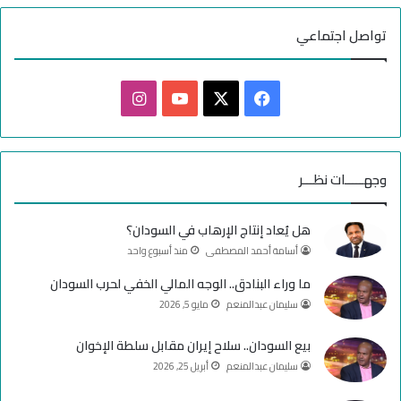
تواصل اجتماعي
ف
ا
ي
X
Y
ن
س
o
س
وجهـــــات نظـــر
ب
u
ت
هل يُعاد إنتاج الإرهاب في السودان؟
و
T
ق
أسامة أحمد المصطفى
منذ أسبوع واحد
ك
u
ر
ما وراء البنادق.. الوجه المالي الخفي لحرب السودان
سليمان عبدالمنعم
مايو 5, 2026
b
ا
e
م
بيع السودان.. سلاح إيران مقابل سلطة الإخوان
سليمان عبدالمنعم
أبريل 25, 2026