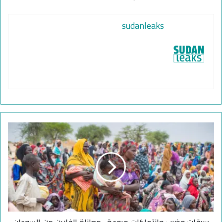
sudanleaks
س
ر
ق
ا
ت
و
ض
ر
ب
سرقات وضرب وانتهاكات مروعة.. معاناة الفارين من السودان
و