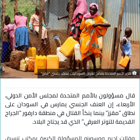
تقرير الأمم المتحدة يفضح تعرض السودانيات لعنف جنسي "مقزز"
قال مسؤولون بالأمم المتحدة لمجلس الأمن الدولي،
الأربعاء، إن العنف الجنسي يمارس في السودان على
نطاق “مقزز” بينما ينكأ القتال في منطقة دارفور “الجراح
القديمة للتوتر العرقي” الذي قد يجتاح البلاد.
وقالت إديم ووسورنو المسؤولة الكبيرة بمكتب تنسيق