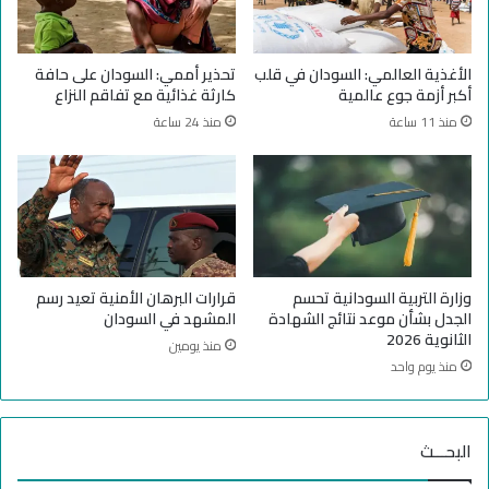
ا
ا
ل
ت
ف
ا
الأغذية العالمي: السودان في قلب
تحذير أممي: السودان على حافة
ا
ل
أكبر أزمة جوع عالمية
كارثة غذائية مع تفاقم النزاع
ر
ر
منذ 11 ساعة
منذ 24 ساعة
ي
ص
ن
ا
م
ص
ن
و
ا
ا
ل
ل
س
م
و
د
وزارة التربية السودانية تحسم
قرارات البرهان الأمنية تعيد رسم
د
ن
الجدل بشأن موعد نتائج الشهادة
المشهد في السودان
ا
ي
الثانوية 2026
منذ يومين
ن
و
منذ يوم واحد
ف
ن
ي
ي
ر
ت
ح
البحـــث
ع
ل
ر