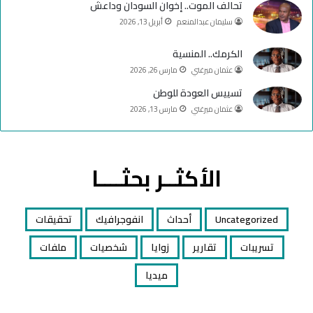
تحالف الموت.. إخوان السودان وداعش
سليمان عبدالمنعم
أبريل 13, 2026
الكرمك.. المنسية
عثمان ميرغني
مارس 26, 2026
تسييس العودة للوطن
عثمان ميرغني
مارس 13, 2026
الأكثــر بحثــــا
Uncategorized
أحداث
انفوجرافيك
تحقيقات
تسريبات
تقارير
زوايا
شخصيات
ملفات
ميديا