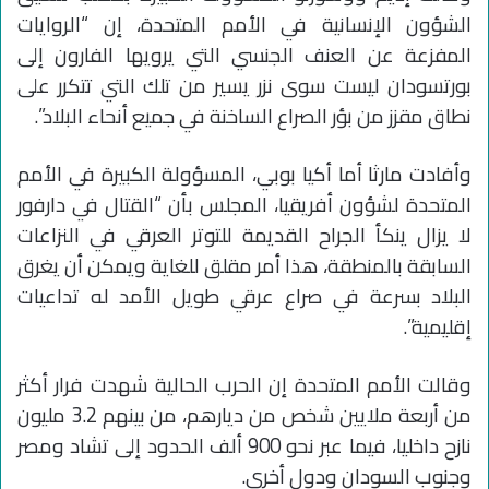
الشؤون الإنسانية في الأمم المتحدة، إن “الروايات
المفزعة عن العنف الجنسي التي يرويها الفارون إلى
بورتسودان ليست سوى نزر يسير من تلك التي تتكرر على
نطاق مقزز من بؤر الصراع الساخنة في جميع أنحاء البلاد”.
وأفادت مارثا أما أكيا بوبي، المسؤولة الكبيرة في الأمم
المتحدة لشؤون أفريقيا، المجلس بأن “القتال في دارفور
لا يزال ينكأ الجراح القديمة للتوتر العرقي في النزاعات
السابقة بالمنطقة، هذا أمر مقلق للغاية ويمكن أن يغرق
البلاد بسرعة في صراع عرقي طويل الأمد له تداعيات
إقليمية”.
وقالت الأمم المتحدة إن الحرب الحالية شهدت فرار أكثر
من أربعة ملايين شخص من ديارهم، من بينهم 3.2 مليون
نازح داخليا، فيما عبر نحو 900 ألف الحدود إلى تشاد ومصر
وجنوب السودان ودول أخرى.