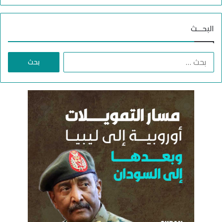
ك
ي
البحـــث
ل
ل
ج
ا
ن
ل
ة
ب
ع
ح
ل
ث
ي
ع
ا
ن
ل
:
ل
ط
و
ا
ر
ئ
م
ن
ج