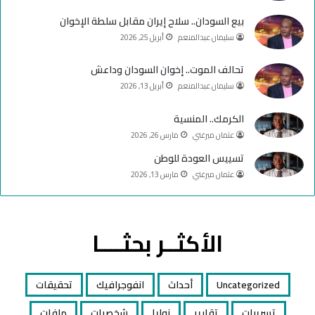
e
م
بيع السودان.. سلاح إيران مقابل سلطة الإخوان
سليمان عبدالمنعم
أبريل 25, 2026
تحالف الموت.. إخوان السودان وداعش
سليمان عبدالمنعم
أبريل 13, 2026
الكرمك.. المنسية
عثمان ميرغني
مارس 26, 2026
تسييس العودة للوطن
عثمان ميرغني
مارس 13, 2026
الأكثــر بحثــــا
Uncategorized
أحداث
انفوجرافيك
تحقيقات
تسريبات
تقارير
زوايا
شخصيات
ملفات