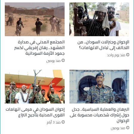
ع
ل
:
ي
س
ة
ي
م
ن
ل
ا
ي
ر
ط
الإخوان وجنرالات السودان.. من
المجتمع المدني في صدارة
ي
ش
التحالف إلى تبادل الاتهامات؟
المشهد.. رهان إفريقي لكسر
و
م
جمود الأزمة السودانية
منذ يوم واحد
ه
ا
منذ يومين
ا
ل
ت
د
م
ا
ح
ر
ت
ف
م
و
ل
ر
ة
ب
البرهان والعملية السياسية.. جدل
إخوان السودان في مرمى اتهامات
ع
حول إشراك شخصيات محسوبة على
القوى المدنية بتأجيج النزاع
د
الإخوان
منذ 3 أيام
ت
منذ يومين
ش