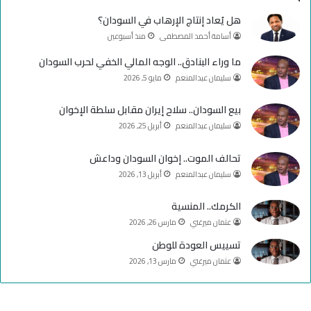
ب
u
ت
هل يُعاد إنتاج الإرهاب في السودان؟
و
T
ق
أسامة أحمد المصطفى
منذ أسبوعين
ك
u
ر
ما وراء البنادق.. الوجه المالي الخفي لحرب السودان
سليمان عبدالمنعم
مايو 5, 2026
b
ا
e
م
بيع السودان.. سلاح إيران مقابل سلطة الإخوان
سليمان عبدالمنعم
أبريل 25, 2026
تحالف الموت.. إخوان السودان وداعش
سليمان عبدالمنعم
أبريل 13, 2026
الكرمك.. المنسية
عثمان ميرغني
مارس 26, 2026
تسييس العودة للوطن
عثمان ميرغني
مارس 13, 2026