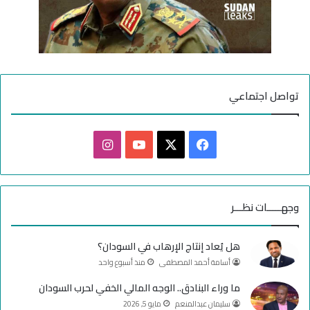
ح
ا
ي
ا
تواصل اجتماعي
ف
ا
ي
X
Y
ن
س
o
س
وجهـــــات نظـــر
ب
u
ت
هل يُعاد إنتاج الإرهاب في السودان؟
و
T
ق
أسامة أحمد المصطفى
منذ أسبوع واحد
ك
u
ر
ما وراء البنادق.. الوجه المالي الخفي لحرب السودان
سليمان عبدالمنعم
مايو 5, 2026