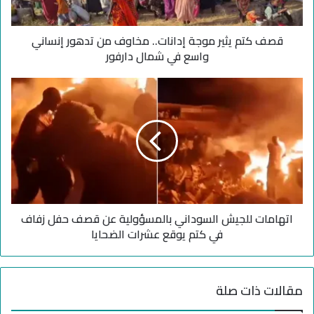
ث
ي
قصف كتم يثير موجة إدانات.. مخاوف من تدهور إنساني
ر
م
واسع في شمال دارفور
و
ج
ا
ة
ت
إ
ه
د
ا
ا
م
ن
ا
ا
ت
ت
ل
.
ل
.
اتهامات للجيش السوداني بالمسؤولية عن قصف حفل زفاف
ج
م
ي
في كتم يوقع عشرات الضحايا
خ
ش
ا
ا
و
ل
مقالات ذات صلة
ف
س
م
و