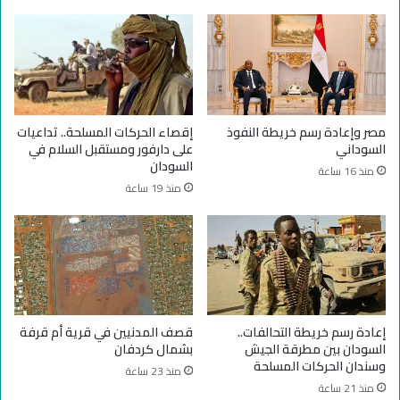
ن
د
ت
ا
د
ن
ه
ي
و
ب
ر
ا
إ
ل
مصر وإعادة رسم خريطة النفوذ
إقصاء الحركات المسلحة.. تداعيات
ن
م
السوداني
على دارفور ومستقبل السلام في
س
س
السودان
منذ 16 ساعة
ا
ؤ
منذ 19 ساعة
ن
و
ي
ل
و
ي
ا
ة
س
ع
ع
ن
ف
ق
ي
ص
إعادة رسم خريطة التحالفات..
قصف المدنيين في قرية أم قرفة
ش
ف
السودان بين مطرقة الجيش
بشمال كردفان
م
ح
وسندان الحركات المسلحة
منذ 23 ساعة
ا
ف
منذ 21 ساعة
ل