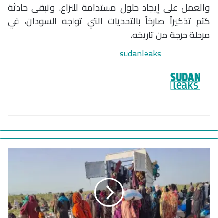
والعمل على إيجاد حلول مستدامة للنزاع. وتبقى حادثة
كتم تذكيراً صارخاً بالتحديات التي تواجه السودان، في
مرحلة حرجة من تاريخه.
sudanleaks
ق
ص
ف
ك
ت
م
ي