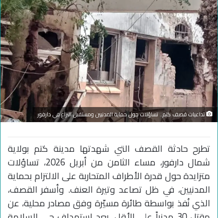
تداعيات قصف كتم.. تساؤلات حول حماية المدنيين ومستقبل النزاع في دارفور
تطرح حادثة القصف التي شهدتها مدينة كتم بولاية
شمال دارفور، مساء الثامن من أبريل 2026، تساؤلات
متزايدة حول قدرة الأطراف المتحاربة على الالتزام بحماية
المدنيين، في ظل تصاعد وتيرة العنف. وأسفر القصف،
الذي نُفذ بواسطة طائرة مسيّرة وفق مصادر محلية، عن
مقتل 30 مدنياً على الأقل، بعد استهداف حي السلامة