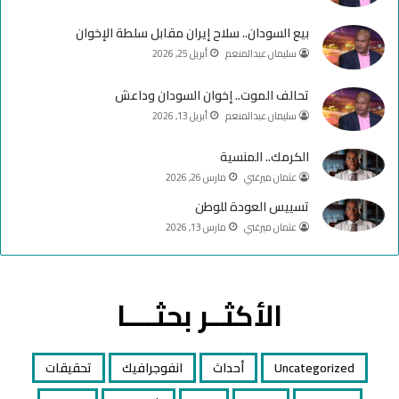
b
ا
e
م
بيع السودان.. سلاح إيران مقابل سلطة الإخوان
سليمان عبدالمنعم
أبريل 25, 2026
تحالف الموت.. إخوان السودان وداعش
سليمان عبدالمنعم
أبريل 13, 2026
الكرمك.. المنسية
عثمان ميرغني
مارس 26, 2026
تسييس العودة للوطن
عثمان ميرغني
مارس 13, 2026
الأكثــر بحثــــا
Uncategorized
أحداث
انفوجرافيك
تحقيقات