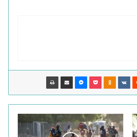
‏Reddit
‏VKontakte
Odnoklassniki
‫Pocket
ماسنجر
مشاركة عبر البريد
طباعة
ت
ح
ذ
ي