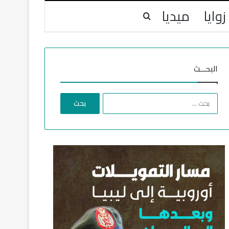
زوايا
ميديا
بحث عن
البحـــث
ا
ل
ب
ح
ث
ع
ن
: