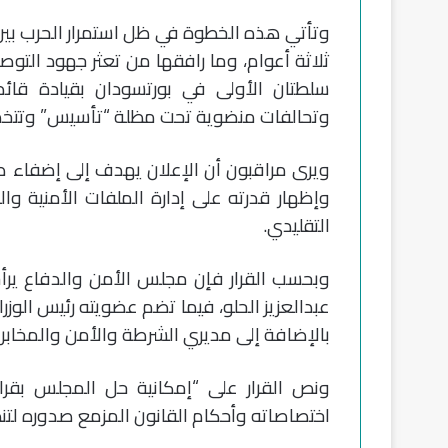
وتأتي هذه الخطوة في ظل استمرار الحرب بين
ثلاثة أعوام، وما رافقها من تعثر جهود التو
سلطتان الأولى في بورتسودان بقيادة قائد 
وتحالفات منضوية تحت مظلة “تأسيس” وتتخذ من
ويرى مراقبون أن الإعلان يهدف إلى إضفاء 
وإظهار قدرته على إدارة الملفات الأمنية و
التقليدي.
وبحسب القرار فإن مجلس الأمن والدفاع يرأ
عبدالعزيز الحلو، فيما تضم عضويته رئيس الوزرا
بالإضافة إلى مديري الشرطة والأمن والمخابرا
ونص القرار على “إمكانية حل المجلس بقرا
اختصاصاته وأحكام القانون المزمع صدوره لتنظ