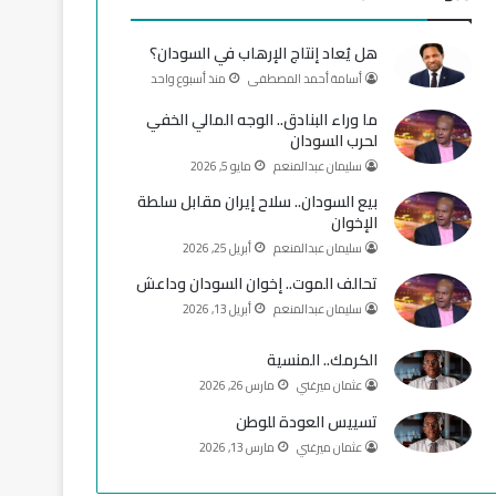
و
T
ق
هل يُعاد إنتاج الإرهاب في السودان؟
ك
u
ر
أسامة أحمد المصطفى
منذ أسبوع واحد
b
ا
ما وراء البنادق.. الوجه المالي الخفي
لحرب السودان
e
م
سليمان عبدالمنعم
مايو 5, 2026
بيع السودان.. سلاح إيران مقابل سلطة
الإخوان
سليمان عبدالمنعم
أبريل 25, 2026
تحالف الموت.. إخوان السودان وداعش
سليمان عبدالمنعم
أبريل 13, 2026
الكرمك.. المنسية
عثمان ميرغني
مارس 26, 2026
تسييس العودة للوطن
عثمان ميرغني
مارس 13, 2026