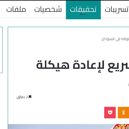
تسريبات
تحقيقات
شخصيات
ملفات
قواته في السودان
سريع لإعادة هيكلة
2 دقائق
‫Pocket
Odnoklassniki