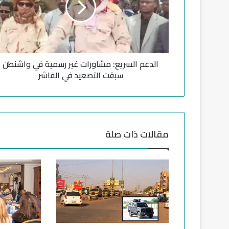
م
ا
ل
س
ر
الدعم السريع: مشاورات غير رسمية في واشنطن
ي
ع
سبقت التصعيد في الفاشر
:
م
ش
ا
و
مقالات ذات صلة
ر
ا
ت
غ
ي
ر
ر
س
م