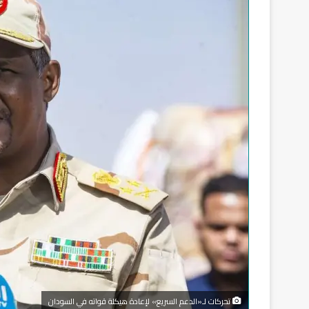
تحركات لـ«الدعم السريع» لإعادة هيكلة قواته في السودان