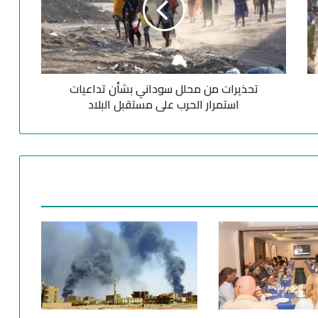
ر
ا
ت
م
ن
تحذيرات من محلل سوداني بشأن تداعيات
م
ح
استمرار الحرب على مستقبل البلاد
ل
ل
س
و
د
ا
ن
ي
ب
ش
أ
ن
ت
د