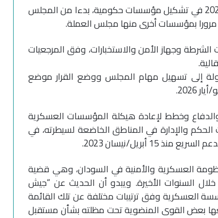
وبدأ “تحالف تأسيس” اعتبارا من يوليو/تموز 2025 في تشكيل مؤسسات حكومية، بدءا من المجلس
 مرورا بمؤسسات أخرى منها مجلس العملة.
لشرطة وجهاز الأمن والاستخبارات، وفق المرجعيات
الية.
لة إلى تسهيل مهام المجلس ووضع القرار موضع
لدفاع وخطط لإعادة هيكلة المؤسسات العسكرية
حكم والإدارة في المناطق الخاضعة لسيطرته، في
1 أبريل/نيسان 2023.
منظومة العسكرية والأمنية في السودان، وهي قضية
خلال السنوات الأخيرة. ويبدو أن الحديث عن “جيش
سسة العسكرية وفق ترتيبات مختلفة عن تلك القائمة
رفعها بعض القوى المنضوية تحت مظلته بشأن مستقبل