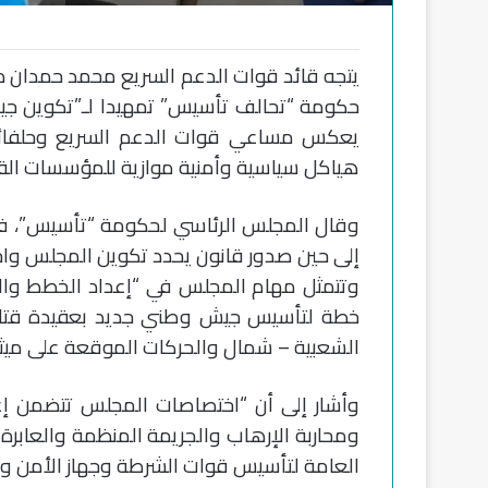
يتجه قائد قوات الدعم السريع محمد حمدان 
حكومة “تحالف تأسيس” تمهيدا لـ”تكوين جيش 
يعكس مساعي قوات الدعم السريع وحلفائها 
هياكل سياسية وأمنية موازية للمؤسسات القا
وقال المجلس الرئاسي لحكومة “تأسيس”، في 
إلى حين صدور قانون يحدد تكوين المجلس واخ
وتتمثل مهام المجلس في “إعداد الخطط والسي
خطة لتأسيس جيش وطني جديد بعقيدة قتالية
الشعبية – شمال والحركات الموقعة على ميثا
وأشار إلى أن “اختصاصات المجلس تتضمن إع
ومحاربة الإرهاب والجريمة المنظمة والعابرة 
العامة لتأسيس قوات الشرطة وجهاز الأمن وال