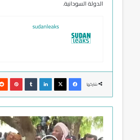
الدولة السودانية.
sudanleaks
فيسبوك
‫X
لينكدإن
‏Tumblr
بينتيريست
شاركها
ا
ل
د
ع