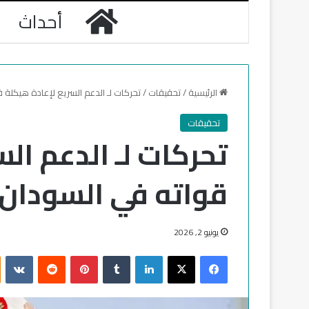
الرئيسية
أحداث
الرئيسية
/
تحقيقات
/
تحركات لـ الدعم السريع لإعادة هيكلة 
تحقيقات
تحركات لـ الدعم ال
قواته في السودان
يونيو 2, 2026
فيسبوك
‫X
لينكدإن
‏Tumblr
بينتيريست
‏Reddit
‏VKontakte