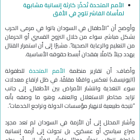
الأمم المتحدة تُحذّر: كارثة إنسانية مشابهة
لمأساة الفاشر تلوح في الأفق
وأوضح أن “الأطفال في السودان باتوا في مرمى الحرب
بشكل مباشر، سواء من خلال النزوح القسري أو الحرمان
من التعليم والرعاية الصحية”. مشيرًا إلى أن استمرار القتال
يهدد جيلاً كاملًا بفقدان أبسط حقوقه الأساسية.
وأضاف: أن تقارير منظمة
الأمم المتحدة
للطفولة
(اليونيسف) تعكس واقعًا مقلقًا، في ظل ارتفاع معدلات
سوء التغذية وانتشار الأمراض بين الأطفال. إلى جانب
تزايد مخاطر الاستغلال والعنف، وهو ما وصفه بأنه
“نتيجة طبيعية لانهيار مؤسسات الدولة وتراجع الخدمات”.
وأشار المحلل إلى أن الأزمة في السودان لم تعد مجرد
صراع سياسي أو عسكري. بل تحولت إلى أزمة إنسانية
شاملة تتطلب تدخلًا دوليًا عاجلًا، لافتًا إلى أن بطء