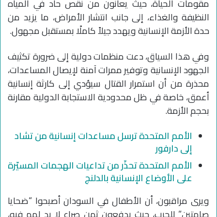
مقومات الحياة، حيث يعانون من نقص حاد في المياه
النظيفة والغذاء، إلى جانب انتشار الأمراض، ما يزيد من
حدة الأزمة الإنسانية ويهدد جيلاً كاملًا بمستقبل مجهول.
وفي هذا السياق، دعت منظمات دولية إلى ضرورة تكثيف
الجهود الإنسانية وتوفير ممرات آمنة لإيصال المساعدات،
محذرة من أن استمرار القتال سيؤدي إلى كارثة إنسانية
أعمق، خاصة في ظل محدودية الاستجابة الدولية مقارنة
بحجم الأزمة.
الأمم المتحدة ترسل مساعدات إنسانية من تشاد
إلى دارفور
الأمم المتحدة تحذّر من تداعيات الهجمات المسيّرة
على الأوضاع الإنسانية بالدلنج
ويرى مراقبون، أن الأطفال في السودان أصبحوا “ضحايا
صامتين” للحرب، حيث يدفعون ثمن صراع لا يد لهم فيه،