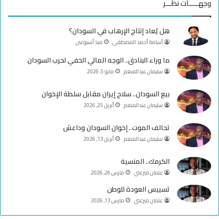
وجهـــــات نظـــر
ب
u
ت
هل يُعاد إنتاج الإرهاب في السودان؟
و
T
ق
أسامة أحمد المصطفى
منذ أسبوعين
ك
u
ر
ما وراء البنادق.. الوجه المالي الخفي لحرب السودان
سليمان عبدالمنعم
مايو 5, 2026
b
ا
e
م
بيع السودان.. سلاح إيران مقابل سلطة الإخوان
سليمان عبدالمنعم
أبريل 25, 2026
تحالف الموت.. إخوان السودان وداعش
سليمان عبدالمنعم
أبريل 13, 2026
الكرمك.. المنسية
عثمان ميرغني
مارس 26, 2026
تسييس العودة للوطن
عثمان ميرغني
مارس 13, 2026