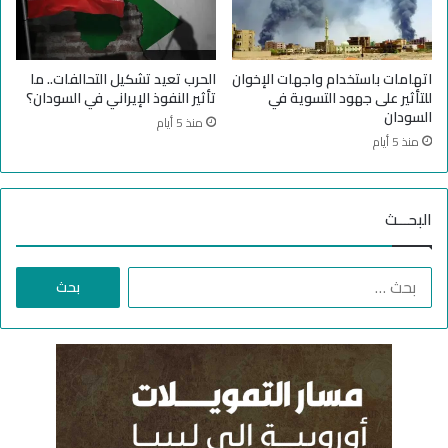
ن
وّ
ا
ل
ل
ت
غ
ا
اتهامات باستخدام واجهات الإخوان
الحرب تعيد تشكيل التحالفات.. ما
ض
ل
للتأثير على جهود التسوية في
تأثير النفوذ الإيراني في السودان؟
ب
م
السودان
منذ 5 أيام
س
منذ 5 أيام
ا
ع
د
البحـــث
ا
ت
ا
ا
ل
ل
س
ب
ع
ح
و
ث
د
ع
ي
ن
ة
:
إ