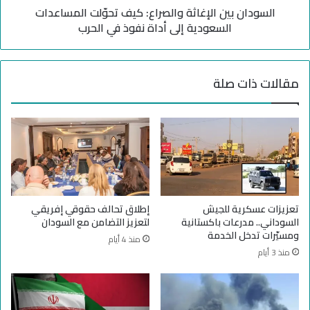
م
السودان بين الإغاثة والصراع: كيف تحوّلت المساعدات
ن
ق
ا
السعودية إلى أداة نفوذ في الحرب
ت
ل
ل
إ
ط
غ
مقالات ذات صلة
ف
ا
ل
ث
و
ة
إ
و
ح
ا
ر
ل
ا
ص
ق
ر
س
ا
تعزيزات عسكرية للجيش
إطلاق تحالف حقوقي إفريقي
و
ع
السوداني.. مدرعات باكستانية
لتعزيز التضامن مع السودان
ق
:
ومسيّرات تدخل الخدمة
منذ 4 أيام
ي
ك
منذ 3 أيام
ث
ي
ي
ف
ر
ت
ا
ح