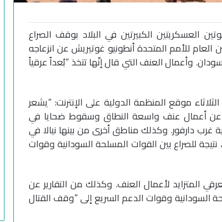
تين العسكريتين الكبيرتين في البلاد بوقف الصراع
عبّر الأمين العام للأمم المتحدة أنطونيو غوتيريش عن انزعاجه
ان. وأعمال العنف التي قال إنّها تتخذ “بُعداً عرقياً
ثلاثاء موقع المنظمة الدولية على الإنترنت: “يشعر
تتحدث عن أعمال عنف واسعة النطاق وسقوط ضحايا في
اية غرب دارفور. وكذلك مناطق أخرى من بينها نيالا في
نتيجة للصراع بين القوات المسلحة السودانية وقوات
لعرقي المتزايد لأعمال العنف. وكذلك من التقارير عن
حة السودانية وقوات الدعم السريع إلى “وقف القتال