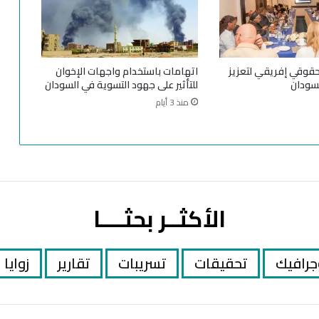
ق
ة
ك
و
حقوقي إفريقي لتعزيز
اتهامات باستخدام واجهات الإخوان
ا
سودان
للتأثير على جهود التسوية في السودان
ر
منذ 3 أيام
ث
إ
ن
س
ا
ن
ي
الأكثــر بحثــــا
ة
"
جرافيك
تحقيقات
تسريبات
تقارير
زوايا