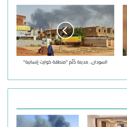
ا
ل
س
و
د
ا
ن
.
.
السودان.. مدينة كُتُم "منطقة كوارث إنسانية"
م
د
ي
ن
ة
كُ
تُ
م
"
م
ن
ط