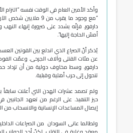
وأكد الأمين العام في الوقت نفسه “التزام الأ
“مع وجود ما يقرب من 9 
دارفور. فإنّه يشدد على ضرورة إنهاء النه
أمسّ الحاجة إليها”.
عن مئات القتلى وآلاف الجرحى. وعمّت الفوض
دارفور، وسط مخاوف دولية من أن تزداد حدة ا
تتحول إلى حرب أهلية وقبلية.
ولم تصمد عشرات الهدن التي أعلنت سابقاً ب
حيز التنفيذ. على الرغم من تعهد الجانبين 
إيصال المساعدات الإنسانية والانسحاب من المستشفيات
ولطالما عانى السودان من الصراعات الداخ
معقد وغاية في التقلب. لكنّ أحد الجوانب ال