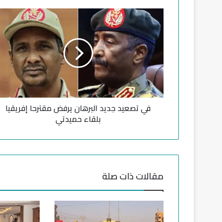
ف
ي
ت
ص
ع
ي
د
ج
د
في تصعيد جديد البرهان يرفض مقترحا إفريقيا
ي
د
بلقاء حميدتي
ا
ل
ب
ر
ه
مقالات ذات صلة
ا
ن
ي
ر
ف