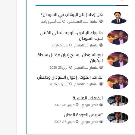
و
T
ق
هل يُعاد إنتاج الإرهاب في السودان؟
ك
u
ر
أسامة أحمد المصطفى
منذ أسبوع واحد
b
ا
ما وراء البنادق.. الوجه المالي الخفي
لحرب السودان
e
م
سليمان عبدالمنعم
مايو 5, 2026
بيع السودان.. سلاح إيران مقابل سلطة
الإخوان
سليمان عبدالمنعم
أبريل 25, 2026
تحالف الموت.. إخوان السودان وداعش
سليمان عبدالمنعم
أبريل 13, 2026
الكرمك.. المنسية
عثمان ميرغني
مارس 26, 2026
تسييس العودة للوطن
عثمان ميرغني
مارس 13, 2026