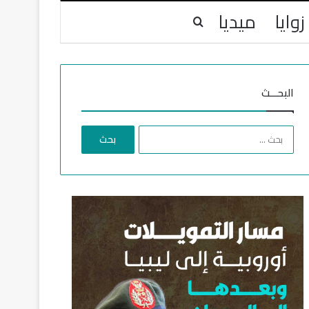
زوايا
ميديا
بحث عن
البحـــث
ا
ل
ب
ح
ث
ع
ن
: