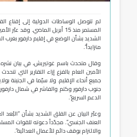
لم تتوصل الوساطات الدولية إلى إقناع القو
المستمر منذ 15 أبريل الماضي. وقد 
الشديد بشأن الوضع في إقليم دارفور بغرب السود
متزايداً”.
وقال متحدث باسم غوتيريش، في بيان نشره ال
الأمين العام بالفزع إزاء التقارير التي 
جميع أنحاء الإقليم. ولا سيّما في الجنينة بول
جنوب دارفور وكتم والفاشر في شمال دارفور، 
الدعم السريع”.
وعبّر البيان عن القلق الشديد بشأن “البُعد ا
العنف الجنسي”. مجدّداً دعوته للقوات المسل
والالتزام بوقف دائم للأعمال العدائية”.