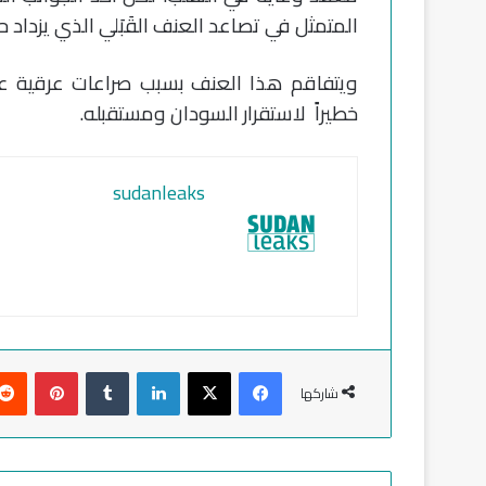
المتمثل في تصاعد العنف القَبَلي الذي يزداد 
ويتفاقم هذا العنف بسبب صراعات عرقية عمي
خطيراً لاستقرار السودان ومستقبله.
sudanleaks
فيسبوك
‫X
لينكدإن
‏Tumblr
بينتيريست
شاركها