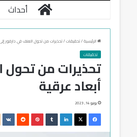
الرئيسية
أحداث
الرئيسية
/
تحقيقات
/
تحذيرات من تحول العنف في دارفور إلى 
تحقيقات
تحذيرات من تحول ا
أبعاد عرقية
يونيو 14, 2023
فيسبوك
‫X
لينكدإن
‏Tumblr
بينتيريست
‏Reddit
‏VKontakte