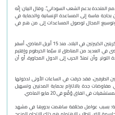
مم المتحدة بدعم الشعب السوداني”. وقال البيان: إنّه
ملايين شخص الآن بحاجة ماسة إلى المساعدة الإنسانية والحماية في
ب وتوسيع المجال لوصول المساعدات إلى من هم في
يُذكر أنّ الصراع الذي اندلع بين القوتين العسكريتين الكبيرتين في البلاد، منذ 15 أبريل الماضي، أسفر
ى في العديد من المناطق لا سيّما الخرطوم وإقليم
لتوتر. وأن تمتدّ الحرب إلى الدول المجاورة، أو أن
ين الطرفين، فقد خرقت في الساعات الأولى لدخولها
في مفاوضات جدة بالالتزام بحماية المدنيين وتسهيل
 في اتفاق وُقّع في 20 مايو الماضي.
لية؛ بسبب عوامل مختلفة ساهمت بدورها في مشهد
حاسمة التي تتطلب الاهتمام هو ذلك الاتجاه المزعج