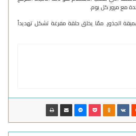
حدة مع مرور كل يوم.
قة الجذور. ممّا يخلق حلقة مفرغة تشكل تهديداً
‏Reddit
‏VKontakte
Odnoklassniki
‫Pocket
ماسنجر
مشاركة عبر البريد
طباعة