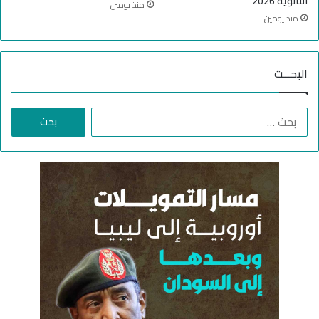
الثانوية 2026
منذ يومين
ي
منذ يومين
ة
ا
ل
البحـــث
ن
ي
ل
ا
ا
ل
ل
ب
أ
ح
ب
ث
ي
ع
ض
ن
: