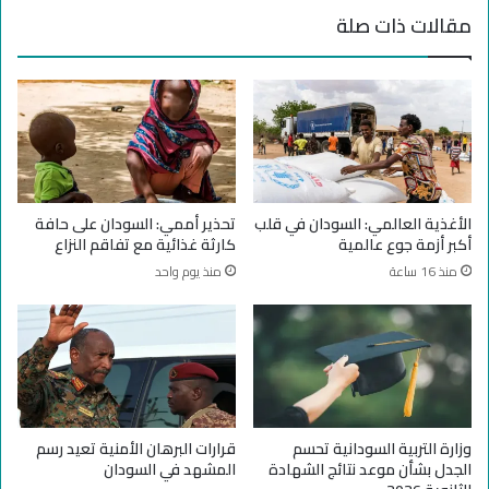
ا
و
مقالات ذات صلة
ل
ف
ت
د
و
ا
س
ل
ع
م
ا
ق
ل
ا
ح
و
ث
م
الأغذية العالمي: السودان في قلب
تحذير أممي: السودان على حافة
ي
ة
أكبر أزمة جوع عالمية
كارثة غذائية مع تفاقم النزاع
ث
ا
منذ 16 ساعة
منذ يوم واحد
ة
ل
ف
ش
ي
ع
ا
ب
ل
ي
س
ة
و
ب
د
و
وزارة التربية السودانية تحسم
قرارات البرهان الأمنية تعيد رسم
ا
ل
الجدل بشأن موعد نتائج الشهادة
المشهد في السودان
ن
ا