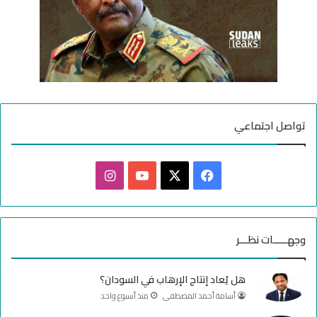
تواصل اجتماعي
ف
ا
ي
X
Y
ن
س
o
س
وجهـــــات نظـــر
ب
u
ت
هل يُعاد إنتاج الإرهاب في السودان؟
و
T
ق
أسامة أحمد المصطفى
منذ أسبوع واحد
ك
u
ر