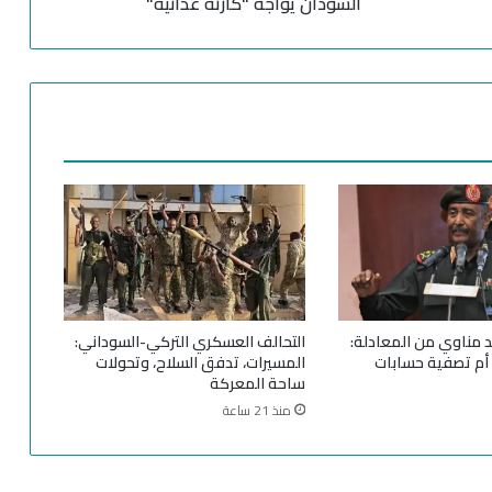
السودان يواجه "كارثة غذائية"
ل
س
ك
ا
ن
ي
ع
ا
ن
و
ن
م
ن
ا
د مناوي من المعادلة:
التحالف العسكري التركي-السوداني:
ل
 أم تصفية حسابات
المسيرات، تدفق السلاح، وتحولات
ج
ساحة المعركة
و
منذ 21 ساعة
ع
.
.
ا