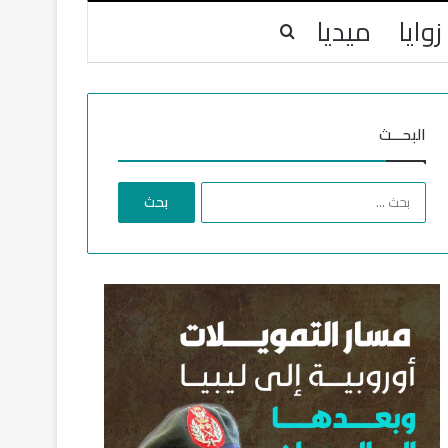
زوايا
ميديا
بحث عن
البحـــث
ا
ل
ب
ح
ث
ع
ن
: