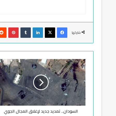
فيسبوك
‫X
لينكدإن
‏Tumblr
بينتيريست
شاركها
ا
ل
س
و
د
ا
ن
.
.
السودان.. تمديد جديد لإغلاق المجال الجوي
ت
م