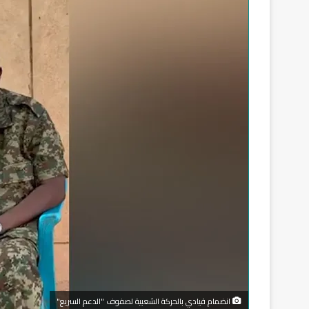
انضمام قيادي بالحركة الشعبية لصفوف "الدعم السريع"