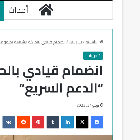
الرئيسية
أحداث
الرئيسية
/
تسريبات
/
انضمام قيادي بالحركة الشعبية لصفوف 
تسريبات
انضمام قيادي بال
“الدعم السريع”
يوليو 31, 2023
فيسبوك
‫X
لينكدإن
‏Tumblr
بينتيريست
‏Reddit
‏VKontakte