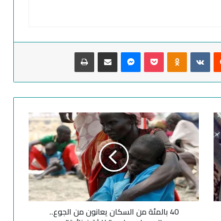
‏Reddit
‏VKontakte
Odnoklassniki
‫Pocket
ماسنجر
مشاركة عبر البريد
طباعة
4
0
ب
ا
ل
م
ئ
ة
م
40 بالمئة من السكان يعانون من الجوع..
ن
ا