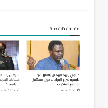
د
ي
د
ج
د
مقالات ذات صلة
ي
د
ل
إ
غ
ل
ا
ق
ا
مناوي يتهم البرهان بالتنازل عن
البرهان يستبع
ل
دارفور: صراع الروايات حول مستقبل
حسابات الحرب
م
الإقليم المنكوب
سياسية؟
ج
منذ 17 ساعة
منذ 19 ساعة
ا
ل
ا
ل