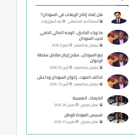
و
T
ق
هل يُعاد إنتاج الإرهاب في السودان؟
ك
u
ر
أسامة أحمد المصطفى
منذ أسبوع واحد
b
ا
ما وراء البنادق.. الوجه المالي الخفي
لحرب السودان
e
م
سليمان عبدالمنعم
مايو 5, 2026
بيع السودان.. سلاح إيران مقابل سلطة
الإخوان
سليمان عبدالمنعم
أبريل 25, 2026
تحالف الموت.. إخوان السودان وداعش
سليمان عبدالمنعم
أبريل 13, 2026
الكرمك.. المنسية
عثمان ميرغني
مارس 26, 2026
تسييس العودة للوطن
عثمان ميرغني
مارس 13, 2026