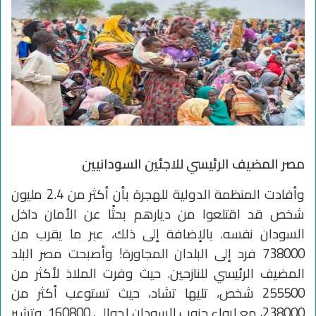
مصر المضيف الرئيسي للاجئين السودانيين
وأفادت المنظمة الدولية للهجرة بأن أكثر من 2.4 مليون
شخص قد اقتلعوا من ديارهم بحثًا عن الأمان داخل
السودان نفسه. بالإضافة إلى ذلك، عبر ما يقرب من
738000 فرد إلى البلدان المجاورة! وأصبحت مصر البلد
المضيف الرئيسي للنازحين. حيث وفرت الملاذ لأكثر من
255500 شخص، تليها تشاد، حيث تستوعب أكثر من
238000، مع إيواء جنوب السودان لحوالي 160800. وتشير