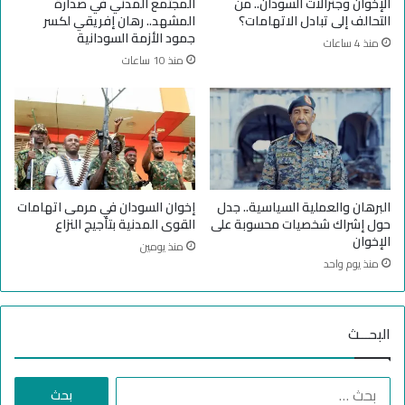
الإخوان وجنرالات السودان.. من
المجتمع المدني في صدارة
ب
التحالف إلى تبادل الاتهامات؟
المشهد.. رهان إفريقي لكسر
ا
جمود الأزمة السودانية
منذ 4 ساعات
ل
منذ 10 ساعات
ق
ا
ه
ر
ة
البرهان والعملية السياسية.. جدل
إخوان السودان في مرمى اتهامات
حول إشراك شخصيات محسوبة على
القوى المدنية بتأجيج النزاع
الإخوان
منذ يومين
منذ يوم واحد
البحـــث
ا