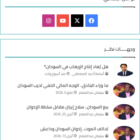
ف
ا
ي
X
Y
ن
س
o
س
وجهـــــات نظـــر
ب
u
ت
هل يُعاد إنتاج الإرهاب في السودان؟
و
T
ق
أسامة أحمد المصطفى
منذ أسبوع واحد
ك
u
ر
ما وراء البنادق.. الوجه المالي الخفي لحرب السودان
سليمان عبدالمنعم
مايو 5, 2026
b
ا
e
م
بيع السودان.. سلاح إيران مقابل سلطة الإخوان
سليمان عبدالمنعم
أبريل 25, 2026
تحالف الموت.. إخوان السودان وداعش
سليمان عبدالمنعم
أبريل 13, 2026