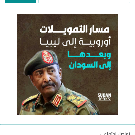
ل
ب
ح
ث
ع
ن
:
تواصل اجتماعي