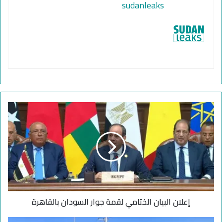
sudanleaks
إ
ع
ل
ا
ن
ا
ل
ب
ي
إعلان البيان الختامي لقمة جوار السودان بالقاهرة
ا
ن
ا
خ