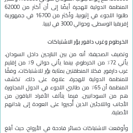
المنظمة الدولية للهجرة أيضًا إلى أن أكثر من 62000
طلبوا اللجوء في إثيوبيا، وأكثر من 16700 في جمهورية
إفريقيا الوسطى، وحوالي 3000 في ليبيا.
الخرطوم وغرب دافور بؤر الاشتباكات
وتضيف الصحيفة: أنه من بين النازحين داخل السودان،
يأتي 72٪ من الخرطوم، بينما يأتي حوالي 9٪ من إقليم
غرب دارفور. فكلا المنطقتين بمثابة بؤر للاشتباكات، وفقًا
للمنظمة الدولية للهجرة، علاوة على ذلك. تكشف
المنظمة أن 65٪ من طالبي اللجوء في الدول المجاورة
هم من السودانيين. فيما يتألف الأفراد الباقون من
الأجانب واللاجئين الذين أُجبروا على العودة إلى بلدانهم
الأصلية.
وأوقعت الاشتباكات خسائر فادحة في الأرواح، حيث أبلغ