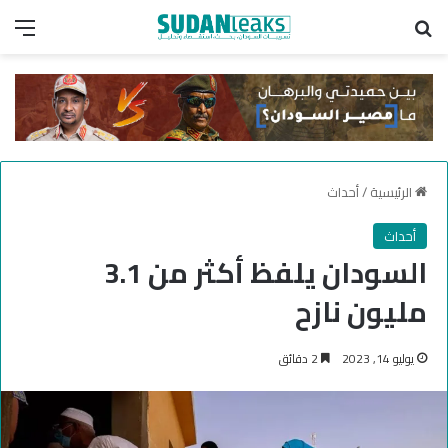
بحث عن
الق
الرئيسية
/
أحداث
أحداث
السودان يلفظ أكثر من 3.1
مليون نازح
يوليو 14, 2023
2 دقائق