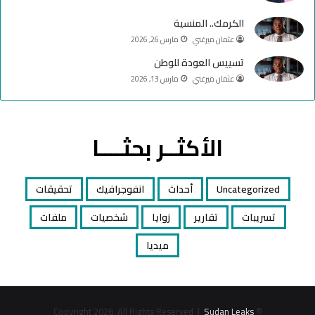
الكرمك.. المنسية
عثمان ميرغني
مارس 26, 2026
تسييس العودة للوطن
عثمان ميرغني
مارس 13, 2026
الأكثــر بحثــــا
Uncategorized
أحداث
انفوجرافيك
تحقيقات
تسريبات
تقارير
زوايا
شخصيات
ملفات
ميديا
Sudan Leaks
© Copyright 2026, All Rights Reserved |