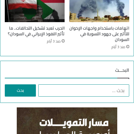
ى
ي
ل
اتهامات باستخدام واجهات الإخوان
الحرب تعيد تشكيل التحالفات.. ما
للتأثير على جهود التسوية في
تأثير النفوذ الإيراني في السودان؟
السودان
منذ 3 أيام
منذ 3 أيام
البحـــث
ا
ل
ب
ح
ث
ع
ن
: