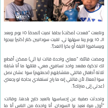
وتابعت “قعدت (مكثت) بحلفا تميت (لمدة) ١٥ يوم وبعد
الـ ١٥ يوم ربنا سهلها لي. لقيت سودانيين كتار (كثير) بييجوا
وبيسافروا الليلة أو بكرا (الغد)”.
ومضت قائلة: “معاي واحدة قالت ليا (لي) ممكن أقطع
لك تذكرة مقعد واحد تسافري معي، قلتلها ما أنا شايلة
ثلاثة أطفال قالتلي منتشايلهم (نحملهم) سوا عشان نصل
سوا (معا)، لأن قالتلي إنه ما راح تستفادي بحاجة لو رجعتي
(عدتي إلى منزلك)”.
وتحدثت صفية عن إحساسها بالعيد خارج بلدها. وقالت:
“أول مرة نعيد برا السودان. أنا واحدة من الناس أنا ما