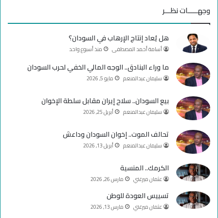
س
o
س
وجهـــــات نظـــر
ب
u
ت
هل يُعاد إنتاج الإرهاب في السودان؟
و
T
ق
أسامة أحمد المصطفى
منذ أسبوع واحد
ك
u
ر
ما وراء البنادق.. الوجه المالي الخفي لحرب السودان
سليمان عبدالمنعم
مايو 5, 2026
b
ا
e
م
بيع السودان.. سلاح إيران مقابل سلطة الإخوان
سليمان عبدالمنعم
أبريل 25, 2026
تحالف الموت.. إخوان السودان وداعش
سليمان عبدالمنعم
أبريل 13, 2026
الكرمك.. المنسية
عثمان ميرغني
مارس 26, 2026
تسييس العودة للوطن
عثمان ميرغني
مارس 13, 2026