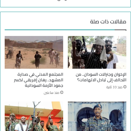
ل
ج
ح
ه
و
ة
مقالات ذات صلة
ا
ط
م
و
ل
ف
ف
ا
ي
ن
ا
م
ل
ن
س
ا
و
ل
الإخوان وجنرالات السودان.. من
المجتمع المدني في صدارة
د
ل
التحالف إلى تبادل الاتهامات؟
المشهد.. رهان إفريقي لكسر
ا
ا
جمود الأزمة السودانية
منذ 33 ثانية
ن
ج
منذ ساعتين
ئ
ي
ن
ا
ل
ف