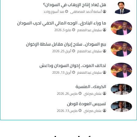
هل يُعاد إنتاج الإرهاب في السودان؟
و
T
ق
أسامة أحمد المصطفى
منذ أسبوع واحد
ك
u
ر
ما وراء البنادق.. الوجه المالي الخفي لحرب السودان
سليمان عبدالمنعم
مايو 5, 2026
b
ا
e
م
بيع السودان.. سلاح إيران مقابل سلطة الإخوان
سليمان عبدالمنعم
أبريل 25, 2026
تحالف الموت.. إخوان السودان وداعش
سليمان عبدالمنعم
أبريل 13, 2026
الكرمك.. المنسية
عثمان ميرغني
مارس 26, 2026
تسييس العودة للوطن
عثمان ميرغني
مارس 13, 2026