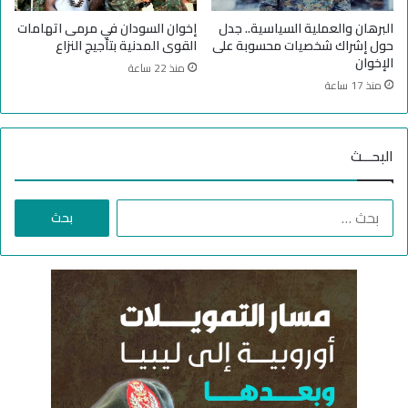
ا
رّ
البرهان والعملية السياسية.. جدل
إخوان السودان في مرمى اتهامات
ي
حول إشراك شخصيات محسوبة على
القوى المدنية بتأجيج النزاع
ن
الإخوان
منذ 22 ساعة
م
منذ 17 ساعة
ن
ا
ل
البحـــث
ح
ر
ب
ا
ف
ل
ي
ب
ا
ح
ل
ث
س
ع
و
ن
د
:
ا
ن