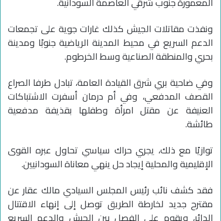
المعمورة جنوب شرقي العاصمة السودانية.
ونفذت مقاتلات الجيش كذلك غارات جوية على تجمعات
الدعم السريع في محيط المدينة الرياضية جنوبًا ومدينة
بحري والمنطقة الصناعية وسط الخرطوم.
وفي ضاحية بري شرق القيادة العامة، تبادل طرفا الصراع
القصف المدفعي، وفي أم درمان أسفرت الاشتباكات
العنيفة عن مقتل امرأة وطفلها بقذيفة مدفعية
طائشة.
توازيًا مع ذلك، يجري حراك سياسي تحاول عبره القوى
الإقليمية والمحلية إيجاد حل ينهي معاناة السودانيين.
فقد كشف نائب رئيس المجلس السيادي مالك عقار عن
مقترح جديد لخارطة الطريق توصل إلى إنهاء الاقتتال
الدائر، ويقوم على الفصل بين الجيش والدعم السريع