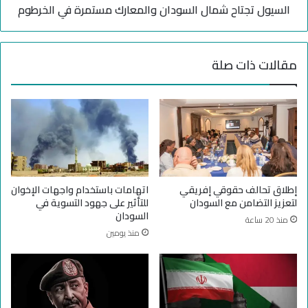
ا
السيول تجتاح شمال السودان والمعارك مستمرة في الخرطوم
ا
ل
ح
.
ش
.
م
مقالات ذات صلة
ن
ا
ز
ل
و
ا
ح
ل
ج
س
م
و
ا
د
ع
ا
ي
ن
إطلاق تحالف حقوقي إفريقي
اتهامات باستخدام واجهات الإخوان
ف
و
لتعزيز التضامن مع السودان
للتأثير على جهود التسوية في
ي
ا
السودان
منذ 20 ساعة
أ
ل
منذ يومين
م
م
د
ع
ر
ا
م
ر
ا
ك