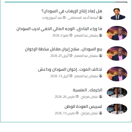
ب
u
ت
هل يُعاد إنتاج الإرهاب في السودان؟
و
T
ق
أسامة أحمد المصطفى
منذ أسبوع واحد
ك
u
ر
ما وراء البنادق.. الوجه المالي الخفي لحرب السودان
سليمان عبدالمنعم
مايو 5, 2026
b
ا
e
م
بيع السودان.. سلاح إيران مقابل سلطة الإخوان
سليمان عبدالمنعم
أبريل 25, 2026
تحالف الموت.. إخوان السودان وداعش
سليمان عبدالمنعم
أبريل 13, 2026
الكرمك.. المنسية
عثمان ميرغني
مارس 26, 2026
تسييس العودة للوطن
عثمان ميرغني
مارس 13, 2026