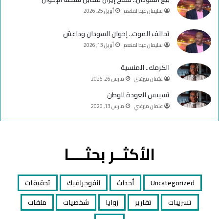
e
م
سليمان عبدالمنعم
أبريل 25, 2026
تحالف الموت.. إخوان السودان وداعش
سليمان عبدالمنعم
أبريل 13, 2026
الكرمك.. المنسية
عثمان ميرغني
مارس 26, 2026
تسييس العودة للوطن
عثمان ميرغني
مارس 13, 2026
الأكثــر بحثــــا
Uncategorized
أحداث
انفوجرافيك
تحقيقات
تسريبات
تقارير
زوايا
شخصيات
ملفات