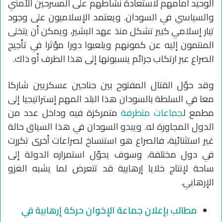
الوحيد أمامهم لاستعادة نشاطهم على المسرحين الأمني
والسياسي في السودان. ويعتمد الإسلاميون على وجود
تيار إسلامي كبير تشكل منذ عهد البشير، ويمكن أن يتخلى
المنتمون إليه عن كمونهم ويلعبوا دورا مؤثرا في تأجيج
الصراع عبر ارتكاب جرائم ينسبونها إلى هذا الطرف أو ذاك.
وقد حوّل القتال المفتوح بين جناحين عسكريين شاركا
معا في السلطة بالسودان هذا البلد المهم إستراتيجيا إلى
مطمع ل
جماعات متطرفة
متمركزة فيه وداخل عدد من
الدول المجاورة له. ويبدو السودان في هذا السياق حالة
غير استثنائية، فالصراع هو استنساخ لصراعات أخرى تكررت
في دول مختلفة، وسوف يحوّل استمراره الدولة إلى
ساحة لإنتاج خلايا إرهابية قد تتعرض لما يشبه الغزو
الإرهابي.
مطالب بإعلان جماعة الإخوان حركة إرهابية في