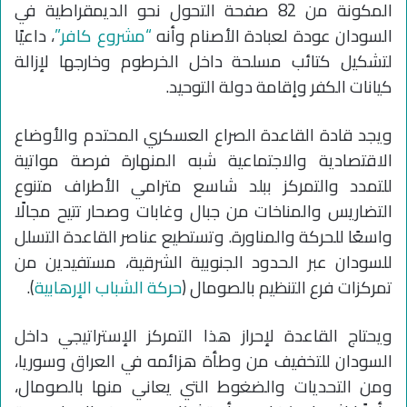
المكونة من 82 صفحة التحول نحو الديمقراطية في
السودان عودة لعبادة الأصنام وأنه
“مشروع كافر”
، داعيًا
لتشكيل كتائب مسلحة داخل الخرطوم وخارجها لإزالة
كيانات الكفر وإقامة دولة التوحيد.
ويجد قادة القاعدة الصراع العسكري المحتدم والأوضاع
الاقتصادية والاجتماعية شبه المنهارة فرصة مواتية
للتمدد والتمركز ببلد شاسع مترامي الأطراف متنوع
التضاريس والمناخات من جبال وغابات وصحار تتيح مجالًا
واسعًا للحركة والمناورة. وتستطيع عناصر القاعدة التسلل
للسودان عبر الحدود الجنوبية الشرقية، مستفيدين من
تمركزات فرع التنظيم بالصومال (
حركة الشباب الإرهابية
).
ويحتاج القاعدة لإحراز هذا التمركز الإستراتيجي داخل
السودان للتخفيف من وطأة هزائمه في العراق وسوريا،
ومن التحديات والضغوط التي يعاني منها بالصومال،