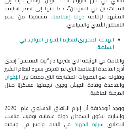
قيادي في فرع سوريا) تحت عنوان “رسائل حرب إلى
المجاهدين في السودان”، دعا فيها إلى تصدر تنظيمه
المشهد لإقامة
دولة إسلامية
، مستفيدًا من عدم
الاستقرار الأمني والسياسي.
الهدف المحوري لتنظيم الإخوان التواجد في
السلطة
واللافت في الوثيقة التي نشرتها دار “بيت المقدس” إحدى
أذرع القاعدة الإعلامية التي لم تتعرض بسوء لنظام البشير
وفلوله، هو التصورات المشتركة التي جمعت بين
الإخوان
والقاعدة وقادة الجيش وجرى ترجمتها عسكريًا خلال
المرحلة الماضية.
ووجد أبوحذيفة أن إبرام الاتفاق الدستوري عام 2020
وإشارته ليكون السودان دولة علمانية توقيت مناسب
لانطلاق
شرارة الجهاد
في البلاد. واعتبر في وثيقته