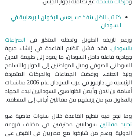
و
حركات مسلحة
غير نظامية بجوار الجيش.
كتائب الظل تنفذ مسيعس الإخوان الإرهابية في
السودان
ورغم تاريخه الطويل وتدخله المتكرر في
الصراعات
بالسودان
، فقد فشل تنظيم القاعدة في إنشاء جبهة
جهادية فاعلة داخل السودان، ما يعود إلى طبيعة التدين
السوداني الصوفي وميل المواطنين إلى الحوار والتسامح
ونبذ العنف. ورفضت الجماعات والحركات المتمردة
الرئيسية في دارفور في غرب السودان عام 2006 مناشدات
أسامة بن لادن وأيمن الظواهري للسودانيين لبدء الجهاد
بالتعاون مع من يرسلهم من مقاتلين أجانب إلى المنطقة.
وما نجح فيه تنظيم القاعدة خلال سنوات ماضية هو
تجنيد مقاتلين
سودانيين محترفين في مختلف فروعه
الدولية، وهم من شاركوا مع مصريين في القبض على