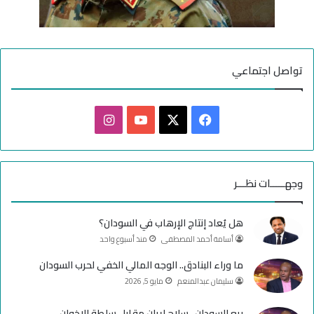
تواصل اجتماعي
ف
ا
ي
X
Y
ن
س
o
س
وجهـــــات نظـــر
ب
u
ت
هل يُعاد إنتاج الإرهاب في السودان؟
و
T
ق
أسامة أحمد المصطفى
منذ أسبوع واحد
ك
u
ر
ما وراء البنادق.. الوجه المالي الخفي لحرب السودان
سليمان عبدالمنعم
مايو 5, 2026
b
ا
بيع السودان.. سلاح إيران مقابل سلطة الإخوان