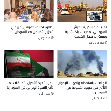
ا
ج
ل
ي
ج
ش
ي
ا
ش
ل
تعزيزات عسكرية للجيش
إطلاق تحالف حقوقي إفريقي
و
س
السوداني.. مدرعات باكستانية
لتعزيز التضامن مع السودان
ق
و
ومسيّرات تدخل الخدمة
منذ يومين
و
د
منذ يوم واحد
ا
ا
ت
ن
ا
ي
ل
ل
د
ل
ع
م
م
س
ا
اتهامات باستخدام واجهات الإخوان
الحرب تعيد تشكيل التحالفات.. ما
ج
للتأثير على جهود التسوية في
تأثير النفوذ الإيراني في السودان؟
ي
السودان
منذ 4 أيام
ن
منذ 3 أيام
و
ا