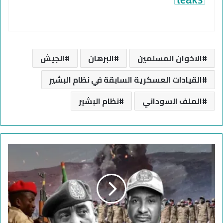
الاخوان المسلمين
البرهان
الجيش
القيادات العسكرية السابقة في نظام البشير
الملف السوداني
نظام البشير
ت
ح
د
ي
د
م
و
ع