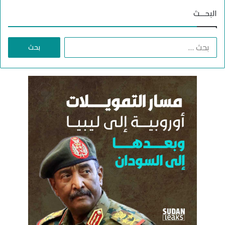
ل
البحـــث
ش
خ
ص
ا
ي
ل
ا
ب
ت
ح
ا
ث
ل
ع
م
ن
س
:
ت
ب
ع
د
ة