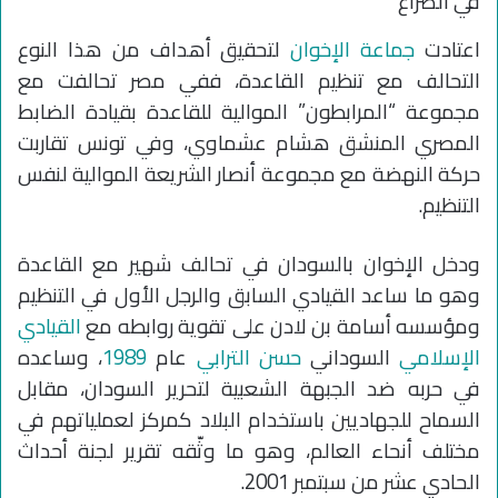
اعتادت
جماعة الإخوان
لتحقيق أهداف من هذا النوع
التحالف مع تنظيم القاعدة، ففي مصر تحالفت مع
مجموعة “المرابطون” الموالية للقاعدة بقيادة الضابط
المصري المنشق هشام عشماوي، وفي تونس تقاربت
حركة النهضة مع مجموعة أنصار الشريعة الموالية لنفس
التنظيم.
ودخل الإخوان بالسودان في تحالف شهير مع القاعدة
وهو ما ساعد القيادي السابق والرجل الأول في التنظيم
ومؤسسه أسامة بن لادن على تقوية روابطه مع
القيادي
الإسلامي
السوداني
حسن الترابي
عام
1989
، وساعده
في حربه ضد الجبهة الشعبية لتحرير السودان، مقابل
السماح للجهاديين باستخدام البلاد كمركز لعملياتهم في
مختلف أنحاء العالم، وهو ما وثّقه تقرير لجنة أحداث
الحادي عشر من سبتمبر 2001.