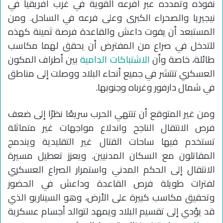
نفوذه وتمدده عبر أفرعه القوية في غرب أفريقيا في
نيجيريا والصحراء الكبرى وعلى فرعه في الساحل. ومن
المستبعد أن يفوت داعش والقاعدة فرصة ثمينة كهذه
للتدخل في صراع من المفترض أن يحقق لهما مكاسب
طائلة، خاصة وأن
الاشتباكات الدامية
بين أطراف المكون
العسكري تنتشر في جميع أنحاء البلاد ووصلت إلى مناطق
في شمال دارفور وغرباه وجنوبها.
ومن غير المتوقع أن تنتهي الحرب سريعًا نظرًا إلى ضعف
فرص الانتقال الناجح واندلاع مواجهات غير متماثلة
تستخدم فيها ساحات القتال غير التقليدية ويندمج
المقاتلون مع السكان المدنيين. ويعزز تعطيل مسيرة
الانتقال إلى الحكم المدني واستمرار الصراع العسكري
لفترات طويلة فرص القاعدة وداعش في الحضور
وتحقيق مكاسب كبيرة على الأرض، وهو السيناريو الذي
قد يؤدي إلى تقسيم البلاد ويمهد لتوالد أجسام عسكرية