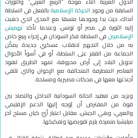
الدول العربية أثناء موجة “الربيع العربي” والثورات
السابقة من وجود
الحركة الإسلامية
بالفعل في السلطة
آنذاك، حيث بدا وجودها متسقا مع المدى الذي ذهبت
إليه الثورة في مصر أو تونس، وعندما تأكد
تهميش
الإسلاميين
في السلطة فكر السودان في إجراء ربيع خاص
به من خلال التجهيز لانقلاب عسكري جديدة يمكّن
الجماعة من القفز على السلطة، أو في أسوأ الأحوال
تحويل البلاد إلى أرض محروقة، تمهد الطريق لنفوذ
العناصر المتطرفة المتحالفة مع الإخوان والتي تلتقي
أجندتها معها في محكات مصيرية ومسلحة.
ويزيد من تعقيد الحالة السودانية التداخل والتضاد بين
قوة من المفترض أن يُوجه إليها الدعم الإقليمي
والعربي، وهي الجيش، مقابل اعتبار أيّ كيان مسلح آخر
ميليشيا متمردة يلزم تقويضها وتفكيكها.
وأفادت مؤشرات عديدة منذ انطلاق شرارة القتال في