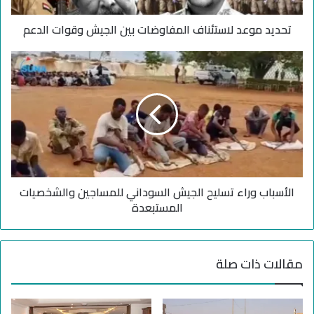
د
تحديد موعد لاستئناف المفاوضات بين الجيش وقوات الدعم
ل
ا
س
ا
ت
ل
ئ
أ
ن
س
ا
ب
ف
ا
ا
ب
ل
و
م
ر
ف
الأسباب وراء تسليح الجيش السوداني للمساجين والشخصيات
ا
ا
ء
المستبعدة
و
ت
ض
س
ا
ل
مقالات ذات صلة
ت
ي
ب
ح
ي
ا
ن
ل