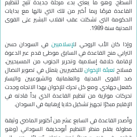
السطح. وهو ما يعني بدء مرحلة جديدة تتيح لتنظيم
القاعدة فرصًا ربما أكبر من تلك التي نالها مع بدايات
الحكومة التي تشكلت عقب انقلاب البشير على القوى
المدنية سنة 1989.
وإذا كان الأب الروحي ل
لإسلاميين
في السودان حسن
الترابي منح القاعدة في السابق موطئ قدم عبر الدعوة
لإقامة خلافة إسلامية وتحرير الجنوب من المسيحيين،
فسلاح
تعبئة الإخوان
للتكفيريين يتمثل في تصوير النضال
ضد القوى المدنية والعلمانية والشيوعيين واليسار
كفعل جهادي. ومع كل تحرك للإخوان بهذا الاتجاه وجدت
تحركات موازية من تنظيم القاعدة الذي بدأ قادته في
الإقليم مبكرًا تجهيز تشكيل خلايا إرهابية في السودان.
وأصدر القاعدة في السابع عشر من أكتوبر الماضي وثيقة
مطولة بقلم منظر التنظيم أبوحذيفة السوداني (وهو