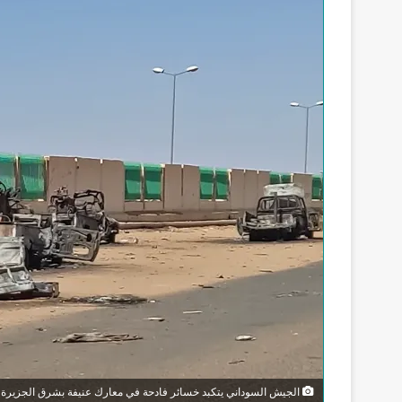
الجيش السوداني يتكبد خسائر فادحة في معارك عنيفة بشرق الجزيرة