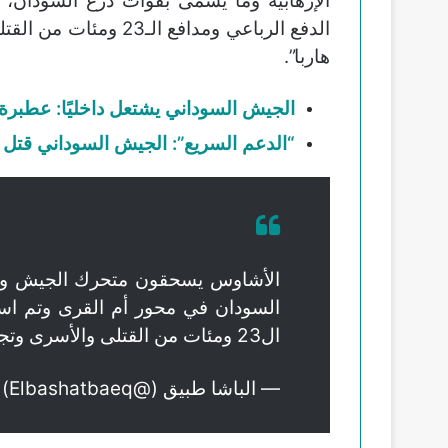
الإرهابية وما يسمى بقوات درع السودان،
الدفع الرباعي ومدافع 
هاربا”.
الجيش السوداني يشتعل داخليًا: عطبرة
“الدعم السريع”: الجيش السوداني قتل 2500 مدني خلال شهرين بالطيران
الأشاوس يسحقون متحرك الجيش وكتائ
السودان في محور أم القرى وتم است
ال23 ومئات من القتلى والأسرى وتجري مطاردة الحائن كيكل الذي ولى هاربا”
— الباشا طبيق (@Elbashatbaeq)