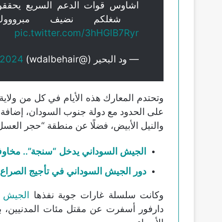
اشاوس قوات الدعم السريع يحققون
شغلكم نضيف مبرو
pic.twitter.com/3hHGlB7Ryr
— ود البحير (@wdalbehair)
 2024
وتحتدم المعارك هذه الأيام في كل من ولاية
على الحدود مع دولة جنوب السودان، إضافة 
والنيل الأبيض، فضلًا عن منطقة “حجر العسل” 
الجيش السوداني يدخل “سنجة”.. مخاوف
دور الجيش السوداني في تأجيج الصراع:
وكانت سلسلة غارات جوية نفذها
الجيش ا
دارفور أسفرت عن مقتل مئات المدنيين، 