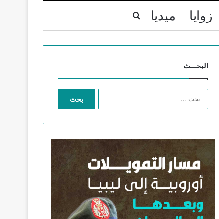
زوايا
ميديا
بحث عن
البحـــث
ا
ل
ب
ح
ث
ع
ن
: