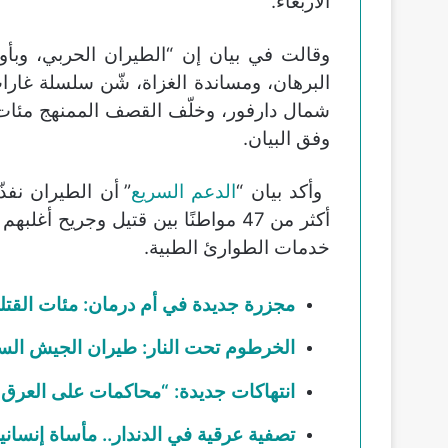
الأربعاء.
وقالت في بيان إن “الطيران الحربي، وبأو
البرهان، ومساندة الغزاة، شّن سلسلة غارا
شمال دارفور، وخلّف القصف الممنهج مئات 
وفق البيان.
وأكد بيان “
الدعم السريع
” أن الطيران نفذ
أكثر من 47 مواطنًا بين قتيل وجريح
خدمات الطوارئ الطبية.
مجزرة جديدة في أم درمان: مئات القتل
الخرطوم تحت النار: طيران الجيش الس
انتهاكات جديدة: “محاكمات على العرق” 
تصفية عرقية في الدندار.. مأساة إنسان