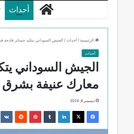
الرئيسية
أحداث
ت
الرئيسية
/
أحداث
/
الجيش السوداني يتكبد خسائر فادحة في
أحداث
الجيش السوداني يتك
معارك عنيفة بشرق ا
ديسمبر 6, 2024
فيسبوك
‫X
لينكدإن
‏Tumblr
بينتيريست
‏Reddit
‏te