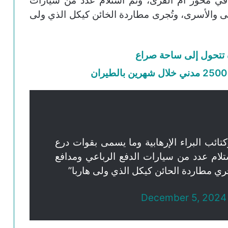
 في محور أم القرى، وتم استلام عدد من سيارات
الـ23 ومئات من القتلى والأسرى، وتُجرى مطاردة الخائن كيكل الذي ولى
 تتحول إلى ساحة صراع
ب البراء الإرهابية وما يسمى بقوات درع
لام عدد من سيارات الدفع الرباعي ومدافع
December 5, 2024