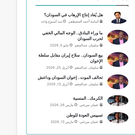
و
T
ق
هل يُعاد إنتاج الإرهاب في السودان؟
ك
u
ر
أسامة أحمد المصطفى
منذ أسبوع واحد
b
ا
ما وراء البنادق.. الوجه المالي الخفي
لحرب السودان
e
م
سليمان عبدالمنعم
مايو 5, 2026
بيع السودان.. سلاح إيران مقابل سلطة
الإخوان
سليمان عبدالمنعم
أبريل 25, 2026
تحالف الموت.. إخوان السودان وداعش
سليمان عبدالمنعم
أبريل 13, 2026
الكرمك.. المنسية
عثمان ميرغني
مارس 26, 2026
تسييس العودة للوطن
عثمان ميرغني
مارس 13, 2026