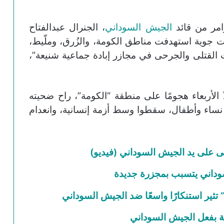
امر من قائد
الجيش السوداني
، الجنرال عبدالفتاح
ت جوية استهدفت مناطق الكومة، والزُرق، وملّيط،
القتلى والجرحى في مجازر إبادة جماعية شنيعة”،
ّ الأربعاء هجومًا على منطقة “الكومة”، راح ضحيته
 أغلبهم نساء وأطفال، سقطوا وسط أزمة إنسانية، وانعدام
ى على يد الجيش السوداني (فيديو)
وداني يتسبب بمجزرة جديدة
تثير استنكارًا واسعًا ضد الجيش السوداني
ية بفعل الجيش السوداني