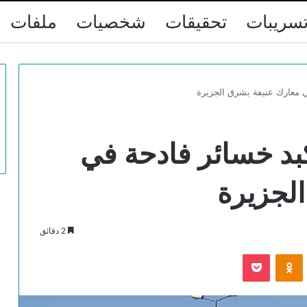
سريبات
تحقيقات
شخصيات
ملفات
 معارك عنيفة بشرق الجزيرة
بد خسائر فادحة في
لجزيرة
2 دقائق
VKontak
Odnoklassniki
‫Pocket